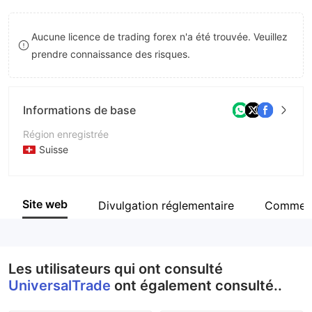
8
8
Aucune licence de trading forex n'a été trouvée. Veuillez
9
9
prendre connaissance des risques.
Informations de base
Région enregistrée
Suisse
Période d'exploitation
2 à 5 ans
Site web
Divulgation réglementaire
Comment
Société
UniversalTrade
Les utilisateurs qui ont consulté
UniversalTrade
ont également consulté..