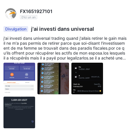
FX1651927101
D'ici un an
j'ai investi dans universal
Divulgation
j'ai investi dans universal trading quand j'allais retirer le gain mais
il ne m'a pas permis de retirer parce que soi-disant l'investissem
ent de ma femme se trouvait dans des paradis fiscales.por ce q
u'ils offrent pour récupérer les actifs de mon esposa.los lesquels
il a récupérés mais il a payé pour legalizarlos.se il a acheté une p
olice pour qu'ils passent de base à baines.pero une demande es
t apparue dans laquelle la plateforme serait indemnisée et maint
enant il est supposé que ma femme doit acquérir une licence d'i
nvestissement, pour pouvoir retirer l'argent du portefeuille vers s
a banque.et l'investissement dans universal trading ne peut pas
être retiré jusqu'à ce que l'argent de ma femme soit libre.se il est
supposé que le conseiller Nick Torres qui est mon conseiller a se
s investissements bloqués jusqu'à ce que le problème soit résol
u.