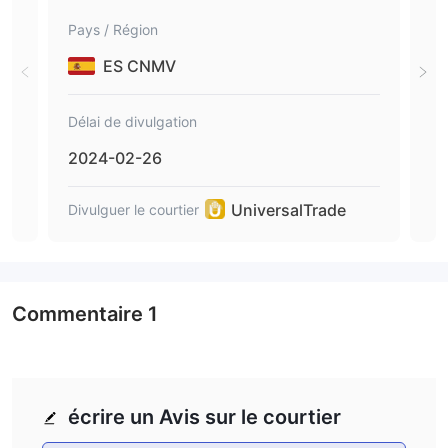
Pays / Région
Pays
ES CNMV
Délai de divulgation
Déla
2024-02-26
202
UniversalTrade
Divulguer le courtier
Divu
Commentaire
1
écrire un Avis sur le courtier