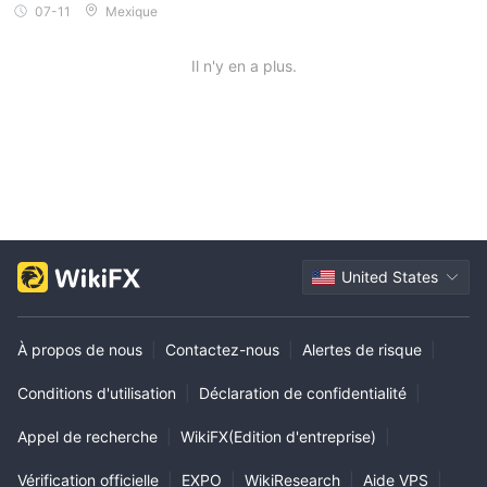
07-11
Mexique
Il n'y en a plus.
United States
À propos de nous
|
Contactez-nous
|
Alertes de risque
|
Conditions d'utilisation
|
Déclaration de confidentialité
|
Appel de recherche
|
WikiFX(Edition d'entreprise)
|
Vérification officielle
|
EXPO
|
WikiResearch
|
Aide VPS
|