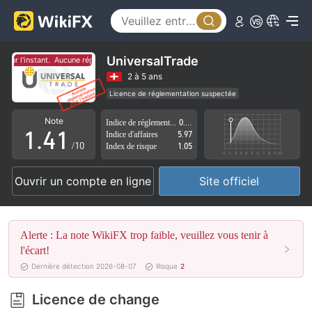
0
1
UniversalTrade
ur l'instant.
Aucune réglementation pour l'instant.
2
2 à 5 ans
Licence de réglementation suspectée
0
3
0
Région d'affaires suspectée
Risque élevé potentiel
Note
Indice de réglementation
0.78
1
.
4
1
Indice d'affaires
5.97
/10
Index de risque
1.05
2
5
2
Ouvrir un compte en ligne
Site officiel
3
6
3
4
7
4
Alerte : La note WikiFX trop faible, veuillez vous tenir à
5
8
5
l'écart!
Dernière détection 2026-08-07
Risque
2
6
9
6
Licence de change
7
7