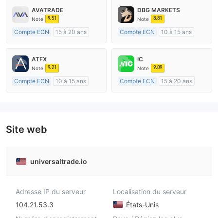
AVATRADE
DBG MARKETS
9.51
8.81
Note
Note
Compte ECN
15 à 20 ans
Compte ECN
10 à 15 ans
Réglementation de Australie
Réglementation de Australie
Market Making (MM)
Market Making (MM)
ATFX
IC
Etiquette principale MT4
Etiquette principale MT4
9.21
9.09
Note
Note
Compte ECN
10 à 15 ans
Compte ECN
15 à 20 ans
Réglementation de Australie
Réglementation de Australie
Market Making (MM)
Market Making (MM)
Etiquette principale MT4
Etiquette principale MT4
Site web
universaltrade.io
Adresse IP du serveur
Localisation du serveur
104.21.53.3
États-Unis