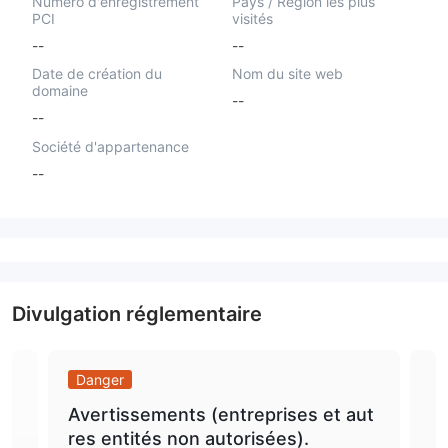
Numéro d'enregistrement
Pays / Région les plus
PCI
visités
--
--
Date de création du
Nom du site web
domaine
--
--
Société d'appartenance
--
Divulgation réglementaire
Danger
Da
Avertissements (entreprises et aut
Bla
res entités non autorisées).
es 