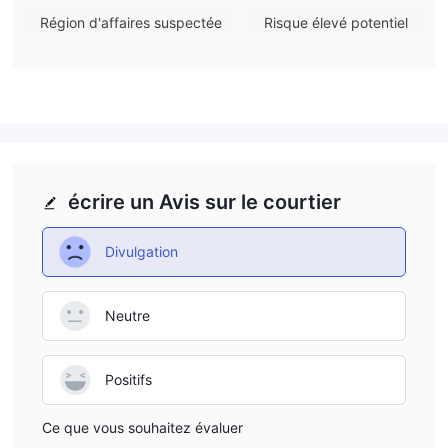
Limited.
Région d'affaires suspectée
Risque élevé potentiel
Que puis-je trader sur TVM Global ?
Type de compte
TVM Global propose trois types de compte : Individuel,
Entreprise et Joint. Il propose également des comptes de
démonstration.
Plateforme de trading
Dépôt et retrait
Options de dépôt
écrire un Avis sur le courtier
Service client
Conclusion
Divulgation
En résumé, TVM Global n'est pas un bon choix pour le trading.
Bien qu'il propose quatre plateformes de trading, ses actifs de
trading sont limités. De plus, la régulation de TVM Global est
Neutre
également suspecte. Les traders doivent être prudents
lorsqu'ils tradent.
Positifs
FAQ
Ce que vous souhaitez évaluer
TVM Global est-il sûr ?