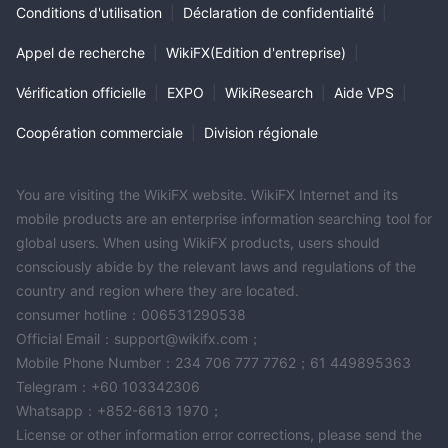
Conditions d'utilisation
|
Déclaration de confidentialité
|
Appel de recherche
|
WikiFX(Edition d'entreprise)
|
Vérification officielle
|
EXPO
|
WikiResearch
|
Aide VPS
|
Coopération commerciale
|
Division régionale
You are visiting the WikiFX website. WikiFX Internet and its
mobile products are an enterprise information searching tool for
global users. When using WikiFX products, users should
consciously abide by the relevant laws and regulations of the
country and region where they are located.
consumer hotline：006531290538
Official Email：support@wikifx.com；
Mobile Phone Number：234 706 777 7762；61 449895363
Telegram：+60 103342306
Whatsapp：+852-6613 1970；
License or other information error corrections, please send the