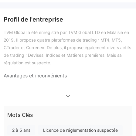
Profil de l'entreprise
TVM Global a été enregistré par TVM Global LTD en Malaisie en
2019. Il propose quatre plateformes de trading : MT4, MT5,
CTrader et Currenex. De plus, il propose également divers actifs
de trading : Devises, Indices et Matières premières. Mais sa
régulation est suspecte.
Avantages et inconvénients
Est-ce que TVM Global est légitime ?
La régulation de TVM Global est suspecte. TVM Global prétend
être agréé par l'Autorité des services financiers de Labuan avec
une licence LFSA pour les activités de courtage en argent.
Mots Clés
Cependant, le type de licence est le traitement direct. De plus,
l'e-mail, le téléphone et l'adresse sont différents de TVM Global
2 à 5 ans
Licence de réglementation suspectée