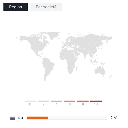
Région
Par société
0
2
4
6
8
10
2.61
RU