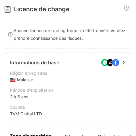
8
7
Licence de change
9
8
9
Aucune licence de trading forex n'a été trouvée. Veuillez
prendre connaissance des risques.
Informations de base
Région enregistrée
Malaisie
Période d'exploitation
2 à 5 ans
Société
TVM Global LTD
Abréviation
TVM Global