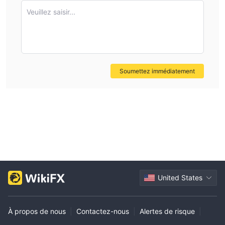
Non, la régulation de TVM Global est suspecte.
Veuillez saisir...
TVM Global est-il recommandé pour les débutants ?
Non. Ce n'est pas sûr.
TVM Global est-il bon pour le day trading ?
Non. Les frais de TVM Global ne sont pas mentionnés sur le site
web.
Soumettez immédiatement
United States
À propos de nous
|
Contactez-nous
|
Alertes de risque
|