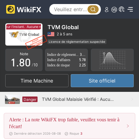
3
4
5
TVM Global
pour l'instant.
Aucune réglementation pour l'instant.
6
2 à 5 ans
Licence de réglementation suspectée
0
7
Région d'affaires suspectée
Risque élevé potentiel
Note
Indice de réglementation
3.49
1
.
8
0
Indice d'affaires
5.78
/10
Index de risque
2.25
2
9
1
Time Machine
Site officiel
3
2
4
3
TVM Global Malaisie Vérifié : Aucune présence physique trouvée
Danger
5
4
Alerte : La note WikiFX trop faible, veuillez vous tenir à
6
5
l'écart!
7
6
Dernière détection 2026-08-08
Risque
3