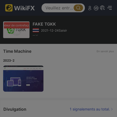
FAKE TGKK
vendeur de contrefaçons
Revendeur de contrefaçons
2021-12-24Saisir
--
Time Machine
En savoir plus
2023-2
Divulgation
1 signalements au total.