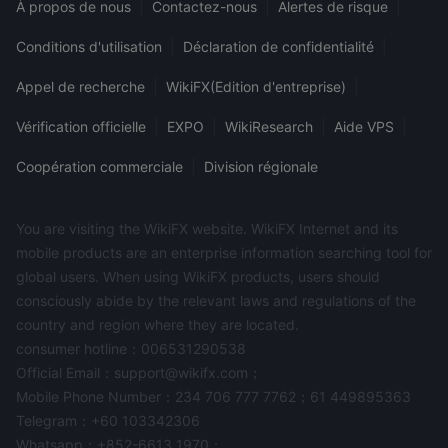
À propos de nous
|
Contactez-nous
|
Alertes de risque
|
Conditions d'utilisation
|
Déclaration de confidentialité
|
Appel de recherche
|
WikiFX(Edition d'entreprise)
|
Vérification officielle
|
EXPO
|
WikiResearch
|
Aide VPS
|
Coopération commerciale
|
Division régionale
You are visiting the WikiFX website. WikiFX Internet and its
mobile products are an enterprise information searching tool for
global users. When using WikiFX products, users should
consciously abide by the relevant laws and regulations of the
country and region where they are located.
consumer hotline：006531290538
Official Email：support@wikifx.com；
Mobile Phone Number：234 706 777 7762；61 449895363
Telegram：+60 103342306
Whatsapp：+852-6613 1970；