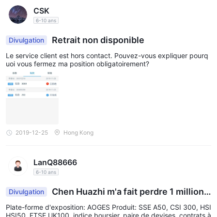
CSK
6-10 ans
Retrait non disponible
Divulgation
Le service client est hors contact. Pouvez-vous expliquer pourq
uoi vous fermez ma position obligatoirement?
2019-12-25
Hong Kong
LanQ88666
6-10 ans
Chen Huazhi m'a fait perdre 1 million.
Divulgation
Et AOGES n'a pas donné accès au retrait.
Plate-forme d'exposition: AOGES Produit: SSE A50, CSI 300, HSI
HSI50, FTSE UK100, indice boursier, paire de devises, contrats à