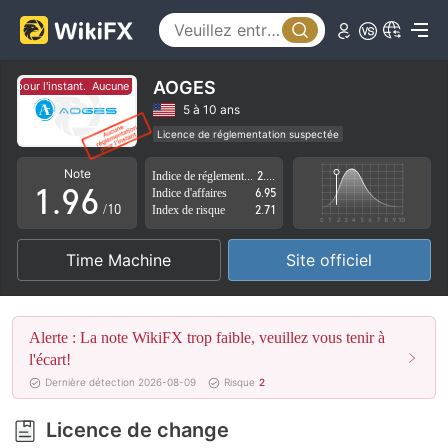
4
1
5
2
6
3
AOGES
 pour l'instant.
Aucune réglementation pour l'instant.
7
4
5 à 10 ans
Licence de réglementation suspectée
0
8
5
Région d'affaires suspectée
Risque élevé potentiel
Note
Indice de réglementation
2.26
1
.
9
6
Indice d'affaires
6.95
/10
Index de risque
2.71
2
7
Time Machine
Site officiel
3
8
4
9
Alerte : La note WikiFX trop faible, veuillez vous tenir à
5
l'écart!
Dernière détection 2026-08-09
Risque
2
6
Licence de change
7