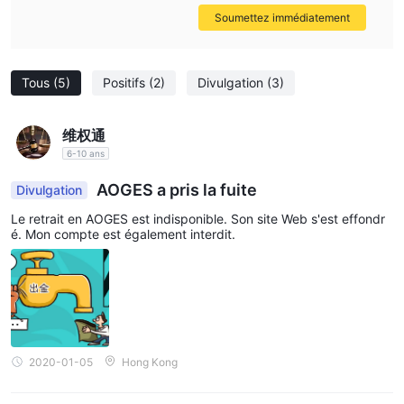
Soumettez immédiatement
Tous
(5)
Positifs
(2)
Divulgation
(3)
维权通
6-10 ans
AOGES a pris la fuite
Divulgation
Le retrait en AOGES est indisponible. Son site Web s'est effondr
é. Mon compte est également interdit.
2020-01-05
Hong Kong