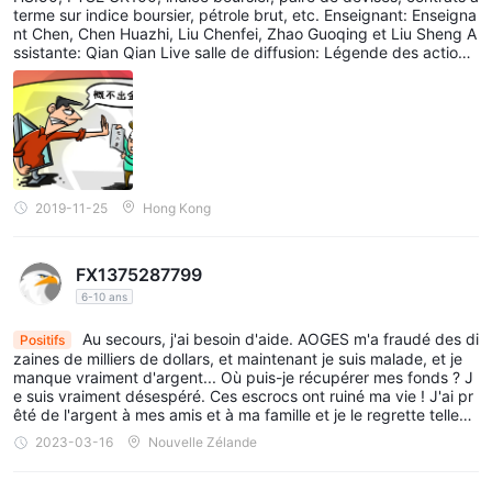
terme sur indice boursier, pétrole brut, etc. Enseignant: Enseigna
nt Chen, Chen Huazhi, Liu Chenfei, Zhao Guoqing et Liu Sheng A
ssistante: Qian Qian Live salle de diffusion: Légende des actions
Groupe: Bureau de Zhilan J'ai été amené à entrer dans la salle d
e diffusion en direct pour échanger de l'expérience sur les action
s. Après avoir acquis ma confiance, ils nous ont conseillé de AOG
ES Ils ont également affirmé que plusieurs enseignants étaient e
n concurrence et espéraient que nous allions nous rejoindre! Ils n
ous ont ensuite persuadés en nous parlant beaucoup de finance
ment réalisable et de rendements élevés.Je n'ai pas résisté à la t
entation et déposé 500 000 RMB Ayant gagné un peu, j'ai fait u
2019-11-25
Hong Kong
ne perte de 400 000 RMB ou plus. L'enseignant a dit de récupér
er les pertes.Mais le service clientèle n'a pas donné accès au ret
rait, gardant le contact avec furtivité. plus.A ce moment-là, j'ai ré
FX1375287799
alisé que j'ai été trompé.
6-10 ans
Au secours, j'ai besoin d'aide. AOGES m'a fraudé des di
Positifs
zaines de milliers de dollars, et maintenant je suis malade, et je
manque vraiment d'argent... Où puis-je récupérer mes fonds ? J
e suis vraiment désespéré. Ces escrocs ont ruiné ma vie ! J'ai pr
êté de l'argent à mes amis et à ma famille et je le regrette tellem
ent, même s'il est déjà trop tard...
2023-03-16
Nouvelle Zélande