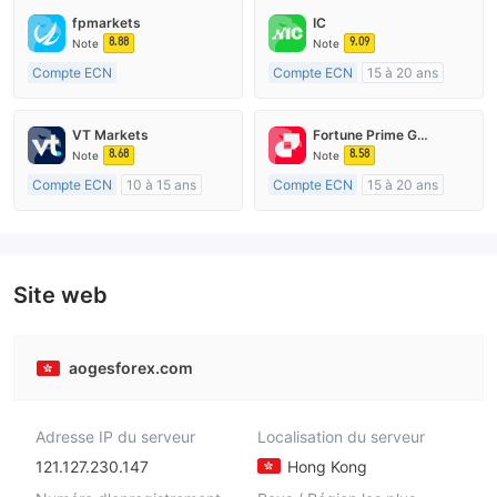
fpmarkets
IC
8.88
9.09
Note
Note
Compte ECN
Compte ECN
15 à 20 ans
Plus de 20 ans
Réglementation de Australie
Réglementation de Australie
Market Making (MM)
VT Markets
Fortune Prime Global
Market Making (MM)
Etiquette principale MT4
8.68
8.58
Note
Note
Etiquette principale MT4
Compte ECN
10 à 15 ans
Compte ECN
15 à 20 ans
Réglementation de Australie
Réglementation de Australie
Market Making (MM)
Market Making (MM)
Etiquette principale MT4
Etiquette principale MT4
Site web
aogesforex.com
Adresse IP du serveur
Localisation du serveur
121.127.230.147
Hong Kong