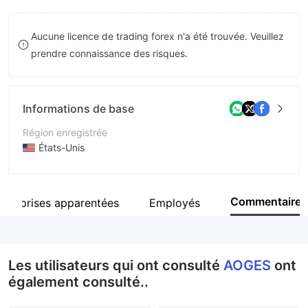
8
Aucune licence de trading forex n'a été trouvée. Veuillez
9
prendre connaissance des risques.
Informations de base
Région enregistrée
États-Unis
Période d'exploitation
5 à 10 ans
Commentaire
ntreprises apparentées
Employés
Société
AOGES
Les utilisateurs qui ont consulté
AOGES
ont
également consulté..