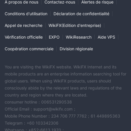
À propos de nous
|
Contactez-nous
|
Alertes de risque
|
Conditions d'utilisation
|
Déclaration de confidentialité
|
Appel de recherche
|
WikiFX(Edition d'entreprise)
|
Vérification officielle
|
EXPO
|
WikiResearch
|
Aide VPS
|
Coopération commerciale
|
Division régionale
You are visiting the WikiFX website. WikiFX Internet and its
mobile products are an enterprise information searching tool for
global users. When using WikiFX products, users should
consciously abide by the relevant laws and regulations of the
country and region where they are located.
consumer hotline：006531290538
Official Email：support@wikifx.com；
Mobile Phone Number：234 706 777 7762；61 449895363
Telegram：+60 103342306
Whatsapp：+852-6613 1970；