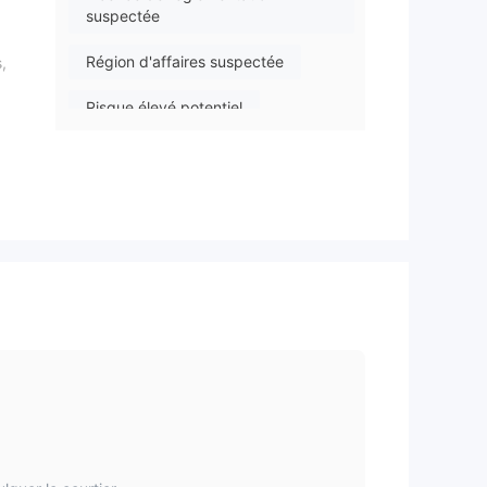
suspectée
Région d'affaires suspectée
,
Risque élevé potentiel
res,
re.
nce
s
re,