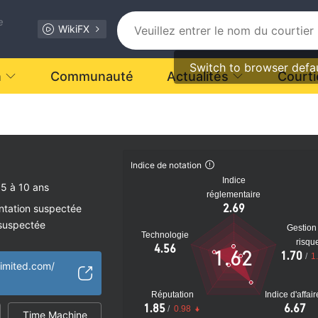
e
WikiFX
Switch to browser defa
n
Communauté
Actualités
Courti
.
Indice de notation
Indice
5 à 10 ans
réglementaire
2.69
ntation suspectée
 suspectée
Gestion
Technologie
tiel
risqu
4.56
1.62
1.70
/
1
limited.com/
Réputation
Indice d'affai
1.85
6.67
/
0.98
Time Machine