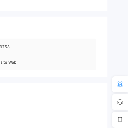
19753
site Web