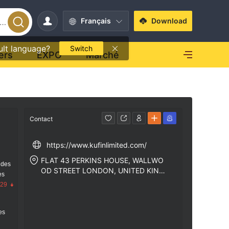
Français
Download
ult language?
Switch
ers
EXPO
Marché
Contact
https://www.kufinlimited.com/
FLAT 43 PERKINS HOUSE, WALLWO
 des
OD STREET LONDON, UNITED KING
es
DOM (THE) E14 7AH
.29
res