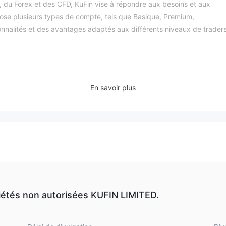
s, du Forex et des CFD, KuFin vise à répondre aux besoins et aux
pose plusieurs types de compte, tels que Basique, Premium,
ionnalités et des avantages adaptés aux différents niveaux de traders
ation des utilisateurs grâce à des ressources telles que des webinai
essentiel de noter que KuFin fonctionne sans surveillance réglementai
nt à la sécurité des fonds des utilisateurs, ainsi qu'à la transpare
En savoir plus
d'utiliser KuFin devraient évaluer attentivement les risques potentiel
offres de la plateforme, telles que des options de levier flexibles et
'ensemble, KuFin offre une plateforme pour une gamme diversifiée de
on de l'absence de surveillance réglementaire.
 de régulation financière reconnue.
En tant que courtier non
mes de réglementation chargés de veiller au respect des normes de
. Ce manque de réglementation soulève des inquiétudes quant à la
iétés non autorisées KUFIN LIMITED.
 transparence des pratiques commerciales du courtier.
KuFin comporte des risques inhérents. Sans supervision réglementai