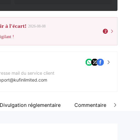
r à l'écart!
2026-08-08
2
gilant !
esse mail du service client
pport@kufinlimited.com
e Web de l'entreprise
tps://www.kufinlimited.com/
Divulgation réglementaire
Commentaire
esse de l'entreprise
FLAT 43 PERKINS HOUSE, WALLWOOD STREET LONDON, UNITED KINGDOM (THE) E14 7AH