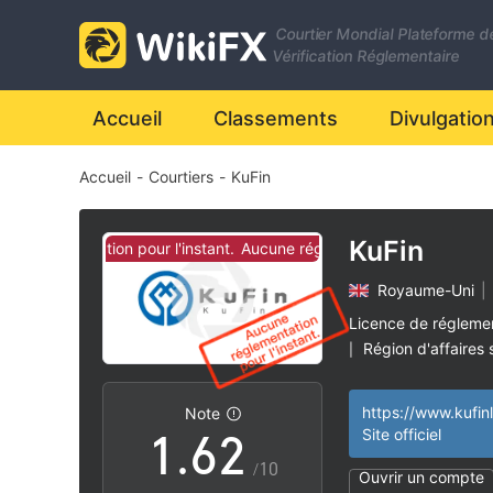
Courtier Mondial Plateforme d
0
Vérification Réglementaire
1
Accueil
Classements
Divulgatio
Accueil
-
Courtiers
-
KuFin
2
3
KuFin
 réglementation pour l'instant.
Aucune réglementation pour l'instant
Royaume-Uni
|
4
0
Licence de régleme
Région d'affaires
|
0
5
1
Risque élevé poten
|
https://www.kufin
Note
1
.
6
2
Site officiel
/10
Ouvrir un compte