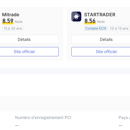
Mitrade
STARTRADER
8.59
8.56
Note
Note
15 à 20 ans
Compte ECN
10 à 15 ans
Réglementation de Australie
Réglementation de Australi
Détails
Détails
Market Making (MM)
Market Making (MM)
Auto-recherche
Etiquette principale MT4
Site officiel
Site officiel
Numéro d'enregistrement PCI
Pays /
--
--