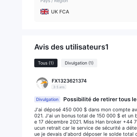
Pays / Région
il peut y avoir des voies limitées pour la résolution 
réparation en cas de problèmes ou de litiges. De p
UK FCA
normes financières et opérationnelles strictes, ce q
pratiques commerciales injustes.
Avantages et inconvénients
Avis des utilisateurs
1
KuFin présente une gamme de forces et de faiblesse
plateforme propose divers types de comptes, adapt
d'actifs négociables, permettant la constitution d'u
Tous
(1)
Divulgation
(1)
offre aux traders la possibilité de personnaliser leu
améliore l'expérience de trading grâce à des foncti
FX1323621374
de reconnaître les éventuels inconvénients, notamm
3-5 ans
quant à la sécurité des fonds et à la transparence
Possibilité de retirer tous l
Divulgation
limités de résolution des litiges et exposer potentie
réglementé. De plus, des préoccupations peuvent ê
J'ai déposé 450 000 $ dans mon compte ave
financières strictes.
021. J'ai un bonus total de 150 000 $ et un 
e 17 décembre 2021. Miss Han broker +44 7
ucun retrait car le service de sécurité a dé
Instruments de trading
ue je devais d'abord déposer le solde total 
KuFin propose une gamme diversifiée d'instruments