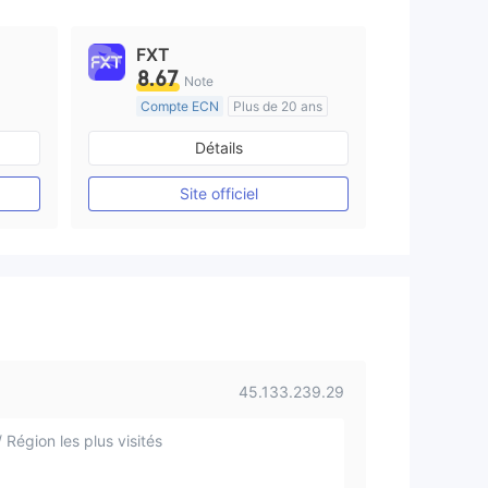
FXT
8.67
Note
Compte ECN
Plus de 20 ans
e
Réglementation de Australie
Détails
Market Making (MM)
Etiquette principale MT4
Site officiel
45.133.239.29
 Région les plus visités