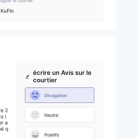
ulguer le courtier
nir
KuFin
 des
er
écrire un Avis sur le
ial
courtier
udes
Divulgation
re 2
Neutre
s l
er a
mé q
Positifs