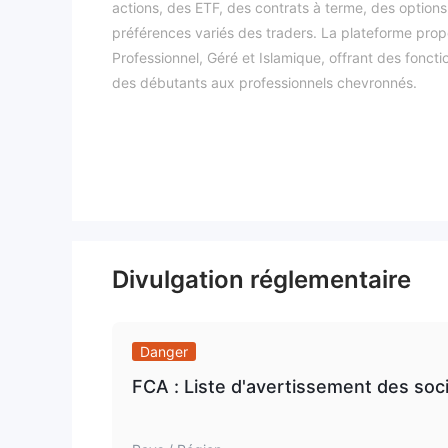
actions, des ETF, des contrats à terme, des option
préférences variés des traders. La plateforme pro
Professionnel, Géré et Islamique, offrant des fonct
des débutants aux professionnels chevronnés.
Malgré l'engagement de la plateforme envers l'éduc
des ateliers et un compte de démonstration, il est 
Ce manque de régulation soulève des inquiétudes qua
des opérations du courtier. Les traders envisageant 
liés à un statut non réglementé et les comparer aux 
l'utilisation de la plateforme MetaTrader 5. Dans l
traders, mais la prudence est recommandée en rais
Divulgation réglementaire
Est-ce que KuFin est légitime ?
KuFin n'est pas réglementé par une autorité
Danger
réglementé, il opère sans surveillance des organis
l'industrie et de protéger les intérêts des traders
FCA : Liste d'avertissement des soc
sécurité et à la protection des fonds, ainsi qu'à la
Le trading avec un courtier non réglementé comme 