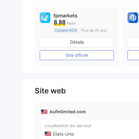
fpmarkets
8.88
Note
Compte ECN
Plus de 20 ans
Réglementation de Australie
Détails
Market Making (MM)
Etiquette principale MT4
Site officiel
Site web
kufinlimited.com
Localisation du serveur
États-Unis