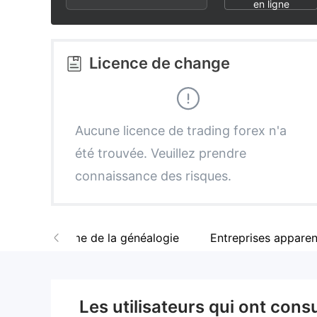
2
7
3
en ligne
3
8
4
Licence de change
4
9
5
5
6
Aucune licence de trading forex n'a
été trouvée. Veuillez prendre
6
7
connaissance des risques.
7
8
Diagramme de la généalogie
Entreprises appare
8
9
9
Les utilisateurs qui ont cons