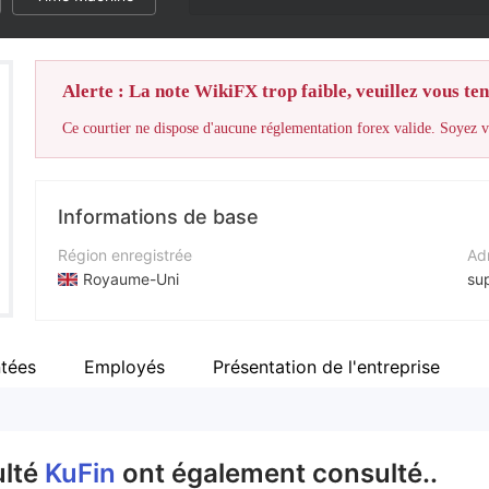
Alerte : La note WikiFX trop faible, veuillez vous teni
Ce courtier ne dispose d'aucune réglementation forex valide. Soyez vi
Informations de base
Région enregistrée
Adr
Royaume-Uni
su
Période d'exploitation
Sit
5 à 10 ans
ht
ntées
Employés
Présentation de l'entreprise
Société
Adr
KuFin Global Investing Limited
ulté
KuFin
ont également consulté..