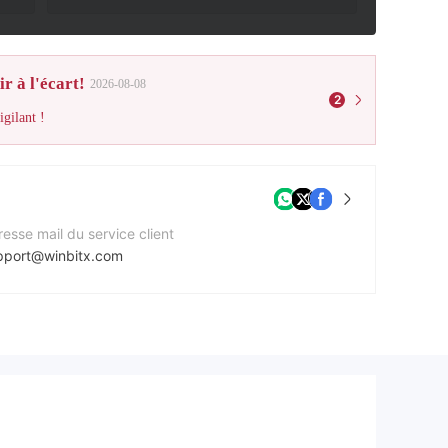
r à l'écart!
2026-08-08
2
gilant !
esse mail du service client
pport@winbitx.com
méro de contact
42039665875
e Web de l'entreprise
tps://www.winbitx.com/