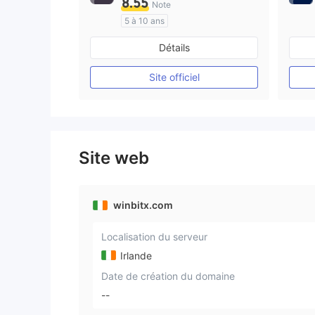
8.55
Note
5 à 10 ans
Réglementation de Australie
Détails
Market Making (MM)
Etiquette principale MT4
Site officiel
Site web
winbitx.com
Localisation du serveur
Irlande
Date de création du domaine
--