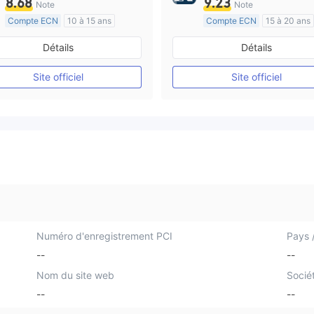
8.68
9.23
Note
Note
Compte ECN
10 à 15 ans
Compte ECN
15 à 20 ans
Réglementation de Australie
Détails
Détails
Market Making (MM)
Market Making (MM)
Etiquette principale MT4
Etiquette principale MT4
Site officiel
Site officiel
Numéro d'enregistrement PCI
Pays /
--
--
Nom du site web
Socié
--
--