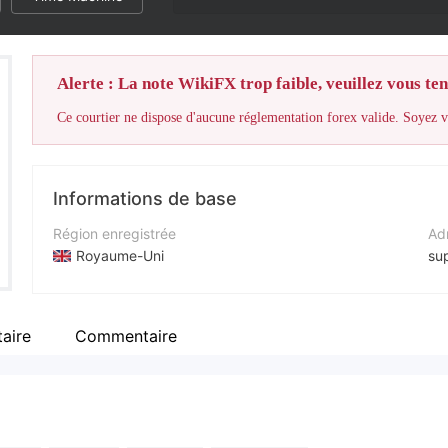
Alerte : La note WikiFX trop faible, veuillez vous teni
Ce courtier ne dispose d'aucune réglementation forex valide. Soyez vi
Informations de base
Région enregistrée
Adr
Royaume-Uni
su
Période d'exploitation
Nu
5 à 10 ans
+4
aire
Commentaire
Société
Sit
Winbitx
ht