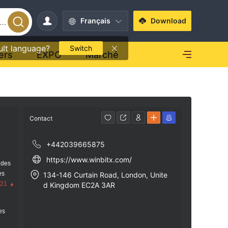
Français
Download
ult language?
Switch
ers
EXPO
Marché
Contact
+442039665875
https://www.winbitx.com/
 des
es
134-146 Curtain Road, London, Unite
.21
d Kingdom EC2A 3AR
res