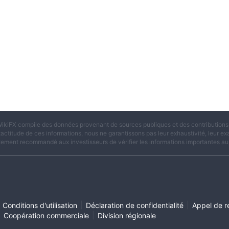
ikiFX compile des données provenant de sources publiques et des contributions d
xactitude de ces informations, nous ne garantissons pas leur exhaustivité, leur exac
tement recommandé aux investisseurs de vérifier les informations importantes aup
|
|
Conditions d'utilisation
Déclaration de confidentialité
Appel de r
|
|
Coopération commerciale
Division régionale