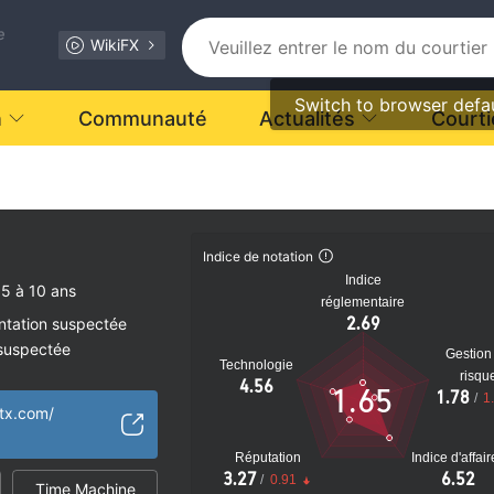
e
WikiFX
Switch to browser defa
n
Communauté
Actualités
Courti
Indice de notation
Indice
5 à 10 ans
réglementaire
2.69
ntation suspectée
 suspectée
Gestion
Technologie
tiel
risqu
4.56
1.65
1.78
/
1
tx.com/
Réputation
Indice d'affai
3.27
6.52
/
0.91
Time Machine