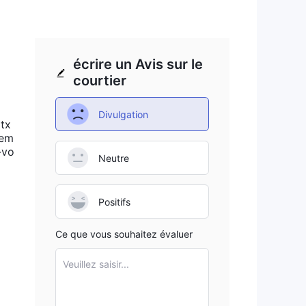
écrire un Avis sur le
courtier
Divulgation
itx
dem
-vo
Neutre
Positifs
Ce que vous souhaitez évaluer
Veuillez saisir...