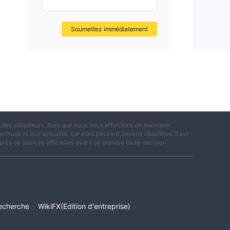
Soumettez immédiatement
es utilisateurs. Bien que nous nous efforcions de maintenir
titude ni leur actualité, car elles peuvent devenir obsolètes. Il est
rès de sources officielles avant de prendre toute décision.
|
|
echerche
WikiFX(Edition d'entreprise)