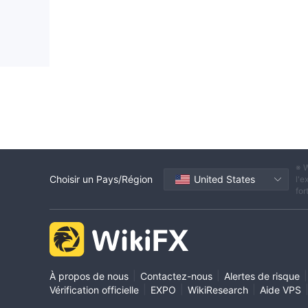
※ W
Choisir un Pays/Région
United States
l'e
for
|
|
|
À propos de nous
Contactez-nous
Alertes de risque
|
|
|
Vérification officielle
EXPO
WikiResearch
Aide VPS