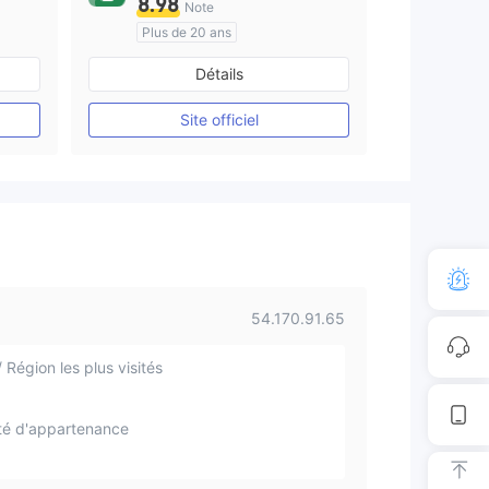
8.98
Note
Plus de 20 ans
Réglementation de Royaume-Uni
Réglementation de Australie
Détails
Market Making (MM)
cTrader
Site officiel
54.170.91.65
 Région les plus visités
té d'appartenance