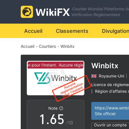
Courtier Mondial Plateforme d
0
Vérification Réglementaire
1
0
Accueil
Classements
Divulgatio
Accueil
-
Courtiers
-
Winbitx
2
1
3
2
Winbitx
églementation pour l'instant.
Aucune réglementation pour l'instant.
Royaume-Uni
|
4
3
Licence de régleme
Région d'affaires
|
0
5
4
Risque élevé poten
|
https://www.winbi
Note
1
.
6
5
Site officiel
/10
Ouvrir un compte