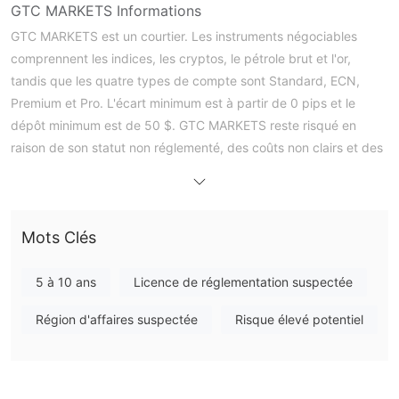
GTC MARKETS Informations
GTC MARKETS est un courtier. Les instruments négociables
comprennent les indices, les cryptos, le pétrole brut et l'or,
tandis que les quatre types de compte sont Standard, ECN,
Premium et Pro. L'écart minimum est à partir de 0 pips et le
dépôt minimum est de 50 $. GTC MARKETS reste risqué en
raison de son statut non réglementé, des coûts non clairs et des
mauvais avis concernant la difficulté de retirer de l'argent.
Avantages et inconvénients
Mots Clés
GTC MARKETS Est-il légitime ?
pas réglementé
GTC MARKETS n'est
, ce qui le rend moins sûr
5 à 10 ans
Licence de réglementation suspectée
que les courtiers réglementés.
Région d'affaires suspectée
Risque élevé potentiel
Que puis-je trader sur GTC MARKETS ?
Les traders peuvent choisir différentes directions
indices, des
d'investissement car le courtier propose des