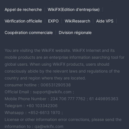
Appel de recherche
|
WikiFX(Edition d'entreprise)
|
Vérification officielle
|
EXPO
|
WikiResearch
|
Aide VPS
|
Coopération commerciale
|
Division régionale
You are visiting the WikiFX website. WikiFX Internet and its
mobile products are an enterprise information searching tool for
global users. When using WikiFX products, users should
consciously abide by the relevant laws and regulations of the
country and region where they are located.
consumer hotline：006531290538
Official Email：support@wikifx.com；
Mobile Phone Number：234 706 777 7762；61 449895363
Telegram：+60 103342306
Whatsapp：+852-6613 1970；
License or other information error corrections, please send the
information to：qa@wikifx.com