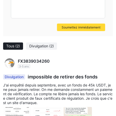
Skrill,
plusieurs méthodes de dépôt et de retrait, notamment
VISA, MasterCard et Bitcoin Wire
. Cependant, en raison
de l'inaccessibilité du site officiel, les délais de traitement des
transferts et les frais associés sont inconnus.
Soumettez immédiatement
Options de support client
support en direct 24/5
GTC MARKETS fournit un
, et les
Tous
(2)
Divulgation
(2)
email
traders peuvent contacter le courtier par
.
FX3839034260
3-5 ans
impossible de retirer des fonds
Divulgation
J'ai enquêté depuis septembre, avec un fonds de 45k USDT, je
ne peux jamais retirer. On me demande constamment un paieme
nt de vérification. Le compte ne libère jamais les fonds. Le servic
e client produit de faux certificats de régulation. Je crois que c'e
st un site d'arnaque.