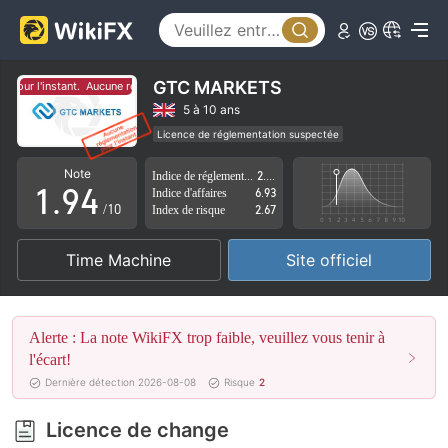
4
5
0
6
1
GTC MARKETS
pour l'instant.
Aucune réglementation pour l'instant.
7
2
5 à 10 ans
Licence de réglementation suspectée
0
8
3
Région d'affaires suspectée
Risque élevé potentiel
Note
Indice de réglementation
2.81
1
.
9
4
Indice d'affaires
6.93
/10
Index de risque
2.67
2
5
Time Machine
Site officiel
3
6
4
7
Alerte : La note WikiFX trop faible, veuillez vous tenir à
5
8
l'écart!
Dernière détection 2026-08-08
Risque
2
6
9
Licence de change
7