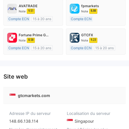
AVATRADE
fpmarkets
9.51
8.88
Note
Note
Compte ECN
15 à 20 ans
Compte ECN
Réglementation de Australie
Plus de 20 ans
Market Making (MM)
Réglementation de Australie
Fortune Prime Global
GTCFX
Etiquette principale MT4
Market Making (MM)
8.58
9.23
Note
Note
Etiquette principale MT4
Compte ECN
15 à 20 ans
Compte ECN
15 à 20 ans
Réglementation de Australie
Réglementation de Royaume-Uni
Market Making (MM)
Market Making (MM)
Etiquette principale MT4
Etiquette principale MT4
Site web
gtcmarkets.com
Adresse IP du serveur
Localisation du serveur
148.66.138.114
Singapour