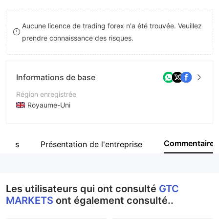
8
Aucune licence de trading forex n'a été trouvée. Veuillez
9
prendre connaissance des risques.
Informations de base
Région enregistrée
Royaume-Uni
Période d'exploitation
5 à 10 ans
Commentaire
loyés
Présentation de l'entreprise
Société
GTC MARKETS
Les utilisateurs qui ont consulté
GTC
MARKETS
ont également consulté..