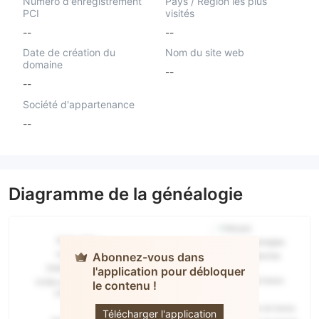
Numéro d'enregistrement
Pays / Région les plus
PCI
visités
--
--
Date de création du
Nom du site web
domaine
--
--
Société d'appartenance
--
Diagramme de la généalogie
Abonnez-vous dans
l'application pour débloquer
GTC
le contenu !
MARKETS
Télécharger l'application