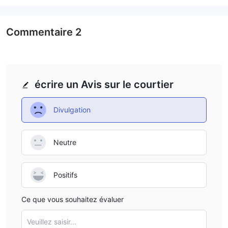
cryptos, du pétrole brut et de l'or
.
Type de compte
Commentaire
2
Standard,
GTC MARKETS propose quatre types de compte :
ECN, Premium et Pro
. Les traders qui souhaitent des
spreads réduits peuvent ouvrir un compte ECN ou Pro, tandis
que ceux qui souhaitent des dépôts réduits peuvent choisir un
écrire un Avis sur le courtier
compte standard.
Divulgation
Frais de GTC MARKETS
Le spread minimum est de 0 pips et le spread de l'EUR/USD est
0,1 pips
de
, tandis que la commission n'est pas spécifiée.
Neutre
Plateforme de trading
MT4
Desktop,
GTC MARKETS dispose d'une autorité
pour
Positifs
Android, iOS et Web
.
Ce que vous souhaitez évaluer
Dépôt et retrait
Veuillez saisir...
$50
Le dépôt minimum est de
. GTC MARKETS propose