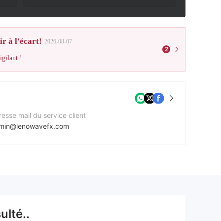
r à l'écart!
2026-08-07
2
gilant !
esse mail du service client
min@lenowavefx.com
e Web de l'entreprise
tps://www.lenowavefx.com/
esse de l'entreprise
102 Cunnery Road, Manchester, UNITED KINGDOM, M1 5XQ
lté..