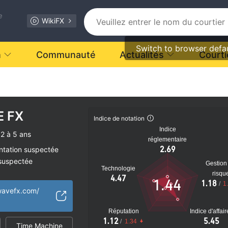
e
WikiFX
Switch to browser defa
n
Communauté
Actualités
Courti
 FX
.
Indice de notation
Indice
2 à 5 ans
réglementaire
2.69
ntation suspectée
 suspectée
Gestion
Technologie
tiel
risqu
4.47
1.44
1.18
/
1
wavefx.com/
Réputation
Indice d'affai
1.12
5.45
/
1.34
Time Machine