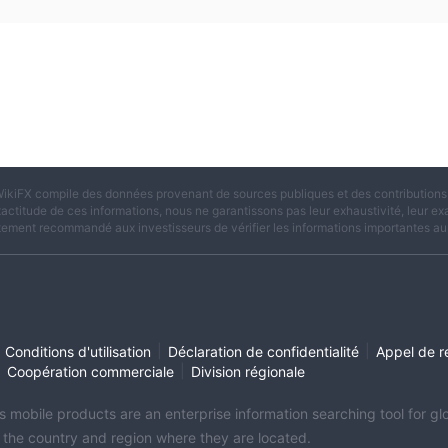
ikiFX compile des données provenant de sources publiques et des contributions d
xactitude de ces informations, nous ne garantissons pas leur exhaustivité, leur exac
tement recommandé aux investisseurs de vérifier les informations importantes aup
|
|
Conditions d'utilisation
Déclaration de confidentialité
Appel de r
|
|
Coopération commerciale
Division régionale
its mobile products are an enterprise information searching tool for 
f the country and region where they are located.