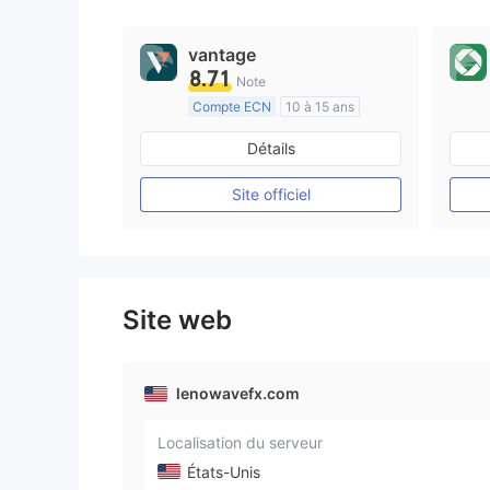
vantage
8.71
Note
Compte ECN
10 à 15 ans
Réglementation de Australie
Détails
Market Making (MM)
Etiquette principale MT4
Site officiel
Site web
lenowavefx.com
Localisation du serveur
États-Unis