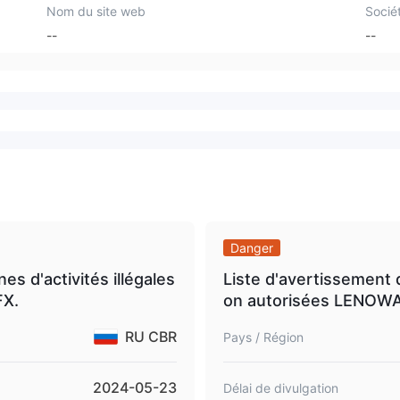
Nom du site web
Socié
--
--
Danger
es d'activités illégales
Liste d'avertissement 
FX.
on autorisées LENOW
RU CBR
Pays / Région
2024-05-23
Délai de divulgation