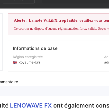
Alerte : La note WikiFX trop faible, veuillez vous teni
Ce courtier ne dispose d'aucune réglementation forex valide. Soyez vi
Informations de base
Région enregistrée
Adr
Royaume-Uni
ad
Période d'exploitation
Sit
2 à 5 ans
ht
mentaire
Société
Adr
LENOWAVE FX
ulté
LENOWAVE FX
ont également consu