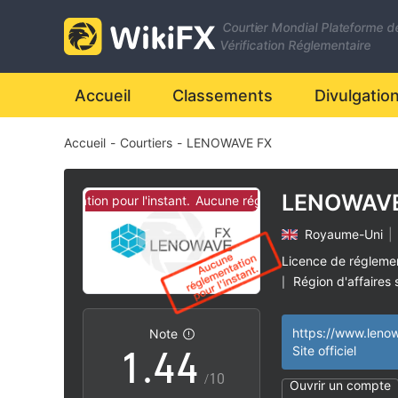
Courtier Mondial Plateforme d
Vérification Réglementaire
Accueil
Classements
Divulgatio
Accueil
-
Courtiers
-
LENOWAVE FX
0
0
1
1
LENOWAVE
e réglementation pour l'instant.
Aucune réglementation pour l'instant
Royaume-Uni
|
2
2
Licence de régleme
Région d'affaires
|
0
3
3
Risque élevé poten
|
https://www.leno
Note
1
.
4
4
Site officiel
/10
Ouvrir un compte