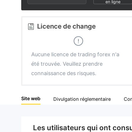
2
5
5
en ligne
3
6
6
Licence de change
4
7
7
5
8
8
Aucune licence de trading forex n'a
été trouvée. Veuillez prendre
6
9
9
connaissance des risques.
7
Site web
Divulgation réglementaire
Com
8
9
Les utilisateurs qui ont cons