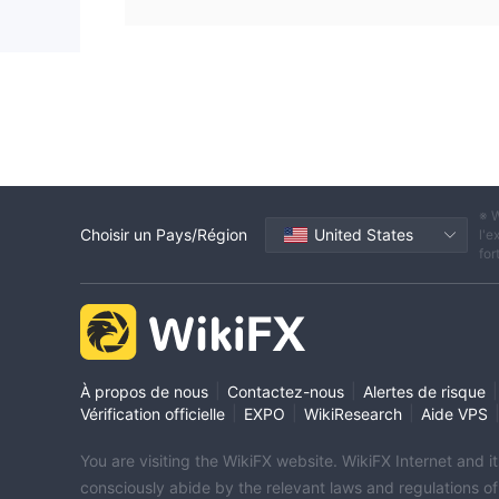
※ W
Choisir un Pays/Région
United States
l'e
for
|
|
|
À propos de nous
Contactez-nous
Alertes de risque
|
|
|
Vérification officielle
EXPO
WikiResearch
Aide VPS
You are visiting the WikiFX website. WikiFX Internet and 
consciously abide by the relevant laws and regulations o