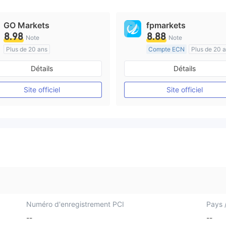
GO Markets
fpmarkets
8.98
8.88
Note
Note
Plus de 20 ans
Compte ECN
Plus de 20 
Réglementation de Australie
Réglementation de Australi
Détails
Détails
Market Making (MM)
Market Making (MM)
cTrader
Etiquette principale MT4
Site officiel
Site officiel
Numéro d'enregistrement PCI
Pays /
--
--