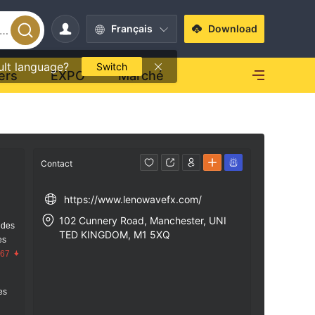
Français
Download
ult language?
Switch
ers
EXPO
Marché
Contact
https://www.lenowavefx.com/
102 Cunnery Road, Manchester, UNI
 des
TED KINGDOM, M1 5XQ
es
.67
res