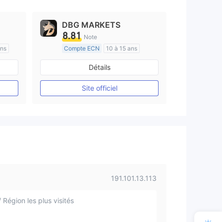
DBG MARKETS
8.81
Note
ans
Compte ECN
10 à 15 ans
e
Réglementation de Australie
Détails
Market Making (MM)
Etiquette principale MT4
Site officiel
191.101.13.113
 Région les plus visités