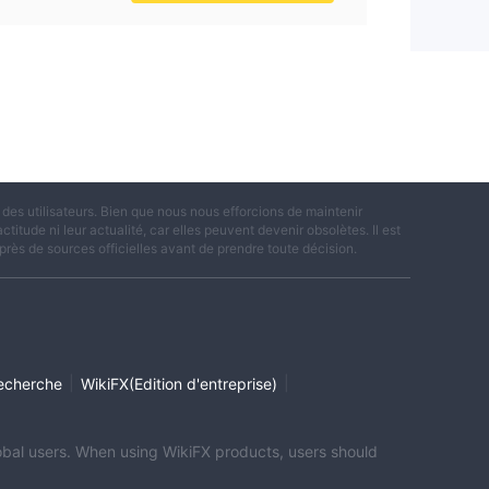
es utilisateurs. Bien que nous nous efforcions de maintenir
titude ni leur actualité, car elles peuvent devenir obsolètes. Il est
rès de sources officielles avant de prendre toute décision.
|
|
echerche
WikiFX(Edition d'entreprise)
global users. When using WikiFX products, users should