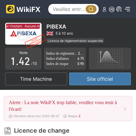
0
1
PIBEXA
our l'instant.
Aucune réglementation pour l'instant.
2
0
5 à 10 ans
Licence de réglementation suspectée
0
3
1
Région d'affaires suspectée
Risque élevé potentiel
Note
Indice de réglementation
2.41
1
.
4
2
Indice d'affaires
6.75
/10
Index de risque
0.90
2
5
3
Time Machine
Site officiel
3
6
4
4
7
5
Alerte : La note WikiFX trop faible, veuillez vous tenir à
5
8
6
l'écart!
Dernière détection 2026-08-07
Risque
2
6
9
7
Licence de change
7
8