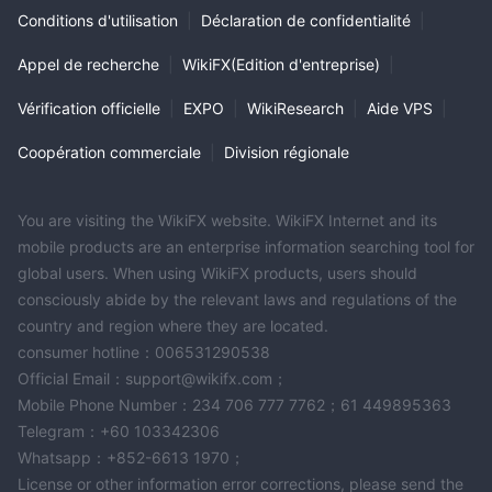
Conditions d'utilisation
|
Déclaration de confidentialité
|
Appel de recherche
|
WikiFX(Edition d'entreprise)
|
Vérification officielle
|
EXPO
|
WikiResearch
|
Aide VPS
|
Coopération commerciale
|
Division régionale
You are visiting the WikiFX website. WikiFX Internet and its
mobile products are an enterprise information searching tool for
global users. When using WikiFX products, users should
consciously abide by the relevant laws and regulations of the
country and region where they are located.
consumer hotline：006531290538
Official Email：support@wikifx.com；
Mobile Phone Number：234 706 777 7762；61 449895363
Telegram：+60 103342306
Whatsapp：+852-6613 1970；
License or other information error corrections, please send the