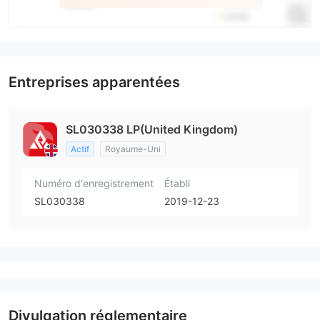
Entreprises apparentées
SL030338 LP(United Kingdom)
Actif
Royaume-Uni
Numéro d'enregistrement
Établi
SL030338
2019-12-23
Divulgation réglementaire