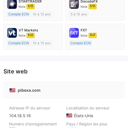
STARTRADER
DecodeFX
8.55
8.55
Note
Note
Compte ECN
10 à 15 ans
5 à 10 ans
Réglementation de Australie
Réglementation de Australie
Market Making (MM)
Market Making (MM)
VT Markets
FXT
Etiquette principale MT4
Etiquette principale MT4
8.62
8.67
Note
Note
Compte ECN
10 à 15 ans
Compte ECN
Réglementation de Australie
Plus de 20 ans
Market Making (MM)
Réglementation de Australie
Etiquette principale MT4
Market Making (MM)
Etiquette principale MT4
Site web
pibexa.com
Adresse IP du serveur
Localisation du serveur
104.18.5.16
États-Unis
Numéro d'enregistrement
Pays / Région les plus