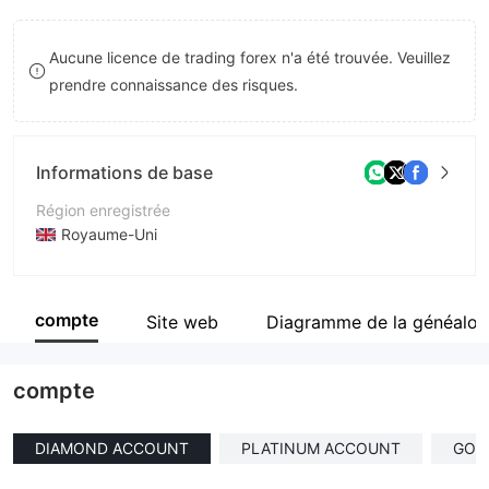
8
9
Aucune licence de trading forex n'a été trouvée. Veuillez
9
prendre connaissance des risques.
Informations de base
Région enregistrée
Royaume-Uni
Période d'exploitation
5 à 10 ans
compte
Site web
Diagramme de la généalog
Société
Tarvida Industries LP
compte
DIAMOND ACCOUNT
PLATINUM ACCOUNT
GOL