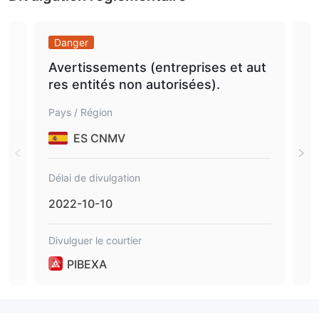
Danger
Da
Avertissements (entreprises et aut
Ave
res entités non autorisées).
res
Pays / Région
Pays
ES CNMV
Délai de divulgation
Déla
2022-10-10
202
Divulguer le courtier
Divu
PIBEXA