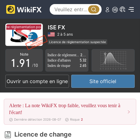
4
5
6
ISE FX
ucune réglementation pour l'instant.
Aucune réglementation pour l'instant.
7
2 à 5 ans
Licence de réglementation suspectée
0
8
0
Région d'affaires suspectée
Risque élevé potentiel
Note
Indice de réglementation
2.59
1
.
9
1
Indice d'affaires
5.32
/10
Index de risque
2.65
2
2
Ouvrir un compte en ligne
Site officiel
3
3
4
4
Alerte : La note WikiFX trop faible, veuillez vous tenir à
5
5
l'écart!
Dernière détection 2026-08-07
Risque
2
6
6
Licence de change
7
7