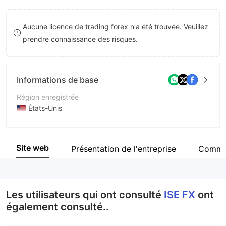
8
8
Aucune licence de trading forex n'a été trouvée. Veuillez
9
9
prendre connaissance des risques.
Informations de base
Région enregistrée
États-Unis
Période d'exploitation
2 à 5 ans
Site web
Présentation de l'entreprise
Comme
Société
ISE FX
Les utilisateurs qui ont consulté
ISE FX
ont
également consulté..