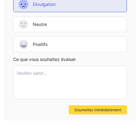
Divulgation
Frais chez ISE FX
Les traders chez ISE FX bénéficient de spreads ultra-bas sur les
0,0 pips
Neutre
principales paires de devises, à partir de
.
Aucune commission sur les comptes Standard.
Les taux de swap longs et courts sont disponibles pour toutes
Positifs
les paires de devises et les CFD.
Ce que vous souhaitez évaluer
Plateforme de trading
Tradingweb
ISE FX fonctionne sur la plateforme
sur différents
Veuillez saisir...
appareils. Les traders peuvent accéder à une suite de trading
PC, Mac, iOS et
complète compatible avec les appareils
Android
. Cela inclut la prise en charge de l'iPhone®, de l'iPad®
et d'une gamme de smartphones et tablettes Android, ainsi que
des téléphones Windows®. Pour ceux qui préfèrent le trading
Soumettez immédiatement
sur ordinateur de bureau, la plateforme ISE FX est disponible en
téléchargement sur PC.