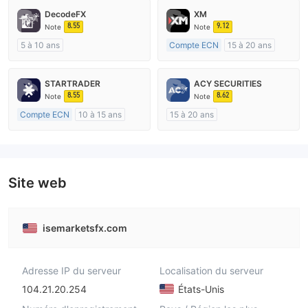
DecodeFX
XM
8.55
9.12
Note
Note
5 à 10 ans
Compte ECN
15 à 20 ans
Réglementation de Australie
Réglementation de Australie
Market Making (MM)
Market Making (MM)
STARTRADER
ACY SECURITIES
Etiquette principale MT4
Etiquette principale MT4
8.55
8.62
Note
Note
Compte ECN
10 à 15 ans
15 à 20 ans
Réglementation de Australie
Réglementation de Australie
Market Making (MM)
Market Making (MM)
Etiquette principale MT4
Etiquette principale MT4
Site web
isemarketsfx.com
Adresse IP du serveur
Localisation du serveur
104.21.20.254
États-Unis