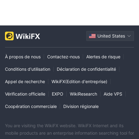
United States
À propos de nous
|
Contactez-nous
|
Alertes de risque
|
Conditions d'utilisation
|
Déclaration de confidentialité
|
Appel de recherche
|
WikiFX(Edition d'entreprise)
|
Vérification officielle
|
EXPO
|
WikiResearch
|
Aide VPS
|
Coopération commerciale
|
Division régionale
You are visiting the WikiFX website. WikiFX Internet and its
mobile products are an enterprise information searching tool for