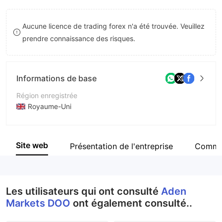
8
Aucune licence de trading forex n'a été trouvée. Veuillez
9
prendre connaissance des risques.
Informations de base
Région enregistrée
Royaume-Uni
Période d'exploitation
2 à 5 ans
Site web
Présentation de l'entreprise
Comme
Société
Aden Markets DOO
Les utilisateurs qui ont consulté
Aden
Markets DOO
ont également consulté..