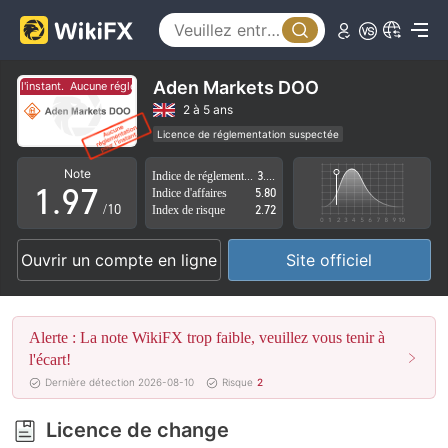
4
2
5
3
6
4
Aden Markets DOO
 l'instant.
Aucune réglementation pour l'instant.
7
5
2 à 5 ans
Licence de réglementation suspectée
0
8
6
Région d'affaires suspectée
Risque élevé potentiel
Note
Indice de réglementation
3.03
1
.
9
7
Indice d'affaires
5.80
/10
Index de risque
2.72
2
8
Ouvrir un compte en ligne
Site officiel
3
9
4
Alerte : La note WikiFX trop faible, veuillez vous tenir à
5
l'écart!
Dernière détection 2026-08-10
Risque
2
6
Licence de change
7