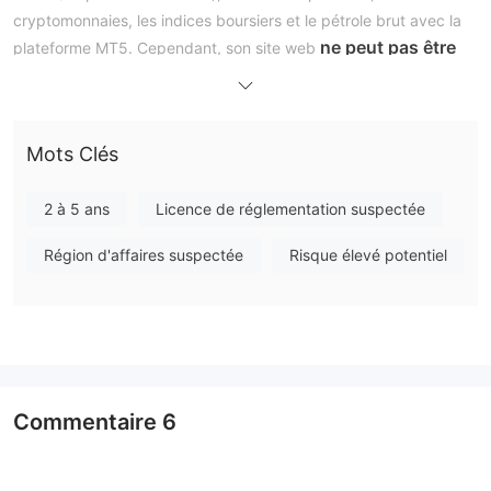
cryptomonnaies, les indices boursiers et le pétrole brut avec la
ne peut pas être
plateforme MT5. Cependant, son site web
accédé
pour le moment.
Avantages et inconvénients
Mots Clés
Aden Markets DOO est-il légitime ?
ne dispose pas d'une
Actuellement, Aden Markets DOO
2 à 5 ans
Licence de réglementation suspectée
régulation valide
. Nous vous conseillons de chercher d'autres
Région d'affaires suspectée
Risque élevé potentiel
courtiers réglementés.
Que puis-je trader sur Aden Markets DOO ?
Forex (62 paires
Aden Markets DOO propose le trading sur
de devises), Métaux précieux, Cryptomonnaies,
Indices boursiers, Pétrole brut
.
Commentaire
6
Type de compte
un seul type de
Aden Markets DOO propose uniquement