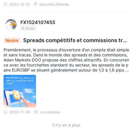
on utile de l’ensemble du processus a été suivie. Voilà à quoi ress
2023-12-01
Nouvelle Zélande
emble un service client efficace !
FX1524107455
6-10 ans
Spreads compétitifs et commissions tran
Neutre
sparentes chez Aden Markets
Premièrement, le processus d’ouverture d’un compte était simple
et sans tracas. Dans le monde des spreads et des commissions,
Aden Markets DOO propose des chiffres attractifs. En concurren
ce avec les fourchettes standard du secteur, les spreads de la p
aire EUR/GBP se situent généralement autour de 1,0 à 1,6 pips p
endant les heures de négociation clés. Ceci, associé à leur struct
ure de commission transparente, peut certainement donner un n
et avantage aux traders à la recherche de rentabilité.
2023-11-30
La colombie
Il n'y en a plus.