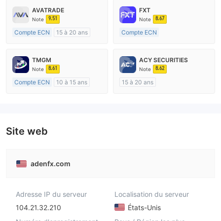
AVATRADE
FXT
9.51
8.67
Note
Note
Compte ECN
15 à 20 ans
Compte ECN
Réglementation de Australie
Plus de 20 ans
Market Making (MM)
Réglementation de Australie
TMGM
ACY SECURITIES
Etiquette principale MT4
Market Making (MM)
8.61
8.62
Note
Note
Etiquette principale MT4
Compte ECN
10 à 15 ans
15 à 20 ans
Réglementation de Australie
Réglementation de Australie
Market Making (MM)
Market Making (MM)
Etiquette principale MT4
Etiquette principale MT4
Site web
adenfx.com
Adresse IP du serveur
Localisation du serveur
104.21.32.210
États-Unis