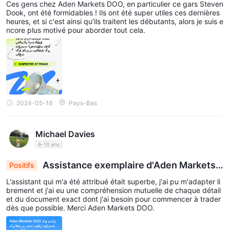
Ces gens chez Aden Markets DOO, en particulier ce gars Steven
Steven Dook
Dook, ont été formidables ! Ils ont été super utiles ces dernières
heures, et si c'est ainsi qu'ils traitent les débutants, alors je suis e
ncore plus motivé pour aborder tout cela.
2024-05-16
Pays-Bas
Michael Davies
6-10 ans
Assistance exemplaire d'Aden Markets
Positifs
DOO : le voyage de trading sans faille commence
L'assistant qui m'a été attribué était superbe, j'ai pu m'adapter li
brement et j'ai eu une compréhension mutuelle de chaque détail
et du document exact dont j'ai besoin pour commencer à trader
dès que possible. Merci Aden Markets DOO.