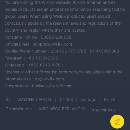
You are visiting the WikiFX website. WikiFX Internet and its
mobile products are an enterprise information searching tool for
global users. When using WikiFX products, users should
consciously abide by the relevant laws and regulations of the
country and region where they are located.
consumer hotline：006531290538
Official Email：support@wikifx.com；
Mobile Phone Number：234 706 777 7762；61 449895363
Telegram：+60 103342306
Whatsapp：+852-6613 1970；
License or other information error corrections, please send the
information to：qa@wikifx.com
Cooperation：business@wikifx.com
IC
WAYONE CAPITAL
GTCFX
vantage
EsaFX
ThinkMarkets
MRG MEGA BERJANGKA
ikasfx
En savoir plus
XCritical
QuantumTrade
GBE brokers
Arena Capitals
score Capital Markets