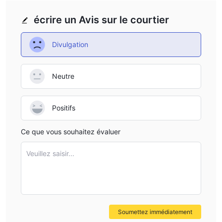
compte, le compte réel
.
écrire un Avis sur le courtier
Effet de levier
1:100
Le levier maximum proposé est de
. Veuillez noter que
Divulgation
l'utilisation d'un levier élevé peut amplifier à la fois les profits et
les pertes.
Neutre
Spread et Commission
à partir de 0.0 pips
Aden Markets DOO propose des spreads
Positifs
une commission de 3 $ par côté
et facture
pour les tailles
de lots standard.
Ce que vous souhaitez évaluer
Plateforme de trading
Veuillez saisir...
Dépôt et retrait
Soumettez immédiatement