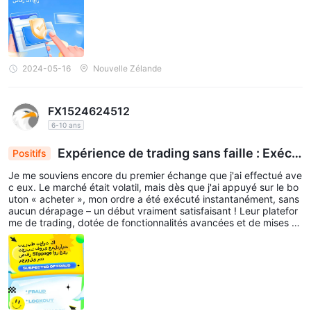
2024-05-16
Nouvelle Zélande
FX1524624512
6-10 ans
Expérience de trading sans faille : Exécu
Positifs
tion instantanée, absence de glissement et supp
Je me souviens encore du premier échange que j'ai effectué ave
ort exceptionnel
c eux. Le marché était volatil, mais dès que j'ai appuyé sur le bo
uton « acheter », mon ordre a été exécuté instantanément, sans
aucun dérapage – un début vraiment satisfaisant ! Leur platefor
me de trading, dotée de fonctionnalités avancées et de mises à j
our en temps réel, est un régal pour tout trader. Au cours de mes
heures de trading réparties sur trois mois, je n'ai connu pratique
ment aucun temps d'arrêt. C'est fiable, rapide et un allié parfait
pour mes métiers. Un aspect qui mérite d’être mentionné est leur
service client. Une fois, j'ai été confronté à un problème avec me
s paramètres de marge. Je les ai contactés et j'ai reçu une répon
se dans les 3 heures. Le problème a été résolu et une présentati