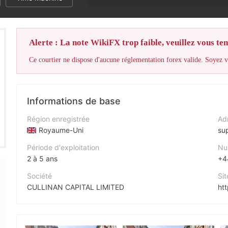
Alerte : La note WikiFX trop faible, veuillez vous teni
Ce courtier ne dispose d'aucune réglementation forex valide. Soyez vi
Informations de base
Région enregistrée
Adr
Royaume-Uni
su
Période d'exploitation
Nu
2 à 5 ans
+4
Société
Sit
CULLINAN CAPITAL LIMITED
htt
Abréviation
Adr
CULLINAN CAPITAL LIMITED
8 