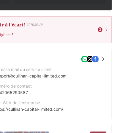
r à l'écart!
2026-08-06
3
gilant !
esse mail du service client
pport@cullinan-capital-limited.com
méro de contact
42065290587
e Web de l'entreprise
ps://cullinan-capital-limited.com/
esse de l'entreprise
Molton St, London W1K