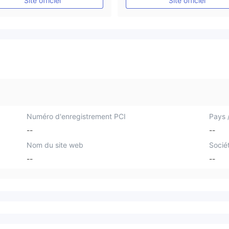
Site officiel
Site officiel
Numéro d'enregistrement PCI
Pays /
--
--
Nom du site web
Socié
--
--