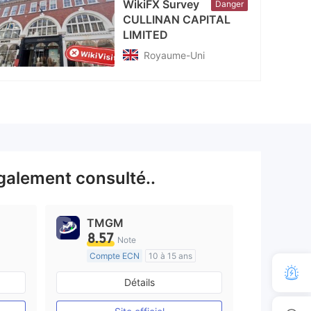
WikiFX Survey
Danger
CULLINAN CAPITAL
LIMITED
Royaume-Uni
galement consulté..
TMGM
8.57
Note
Compte ECN
10 à 15 ans
e
Réglementation de Australie
Détails
Market Making (MM)
Etiquette principale MT4