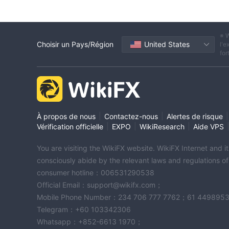
※ W
Choisir un Pays/Région
United States
l'e
for
|
|
|
À propos de nous
Contactez-nous
Alertes de risque
|
|
|
Vérification officielle
EXPO
WikiResearch
Aide VPS
You are visiting the WikiFX website. WikiFX Internet and 
consciously abide by the relevant laws and regulations o
consumer hotline：006531290538
Official Email：support@wikifx.com；
Mobile Phone Number：234 706 777 7762；61 449895
Telegram：+60 103342306
Whatsapp：+852-6613 1970；