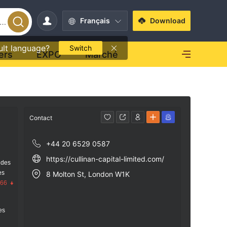
Français
Download
ult language?
Switch
ers
EXPO
Marché
Contact
+44 20 6529 0587
https://cullinan-capital-limited.com/
 des
es
8 Molton St, London W1K
.66
res