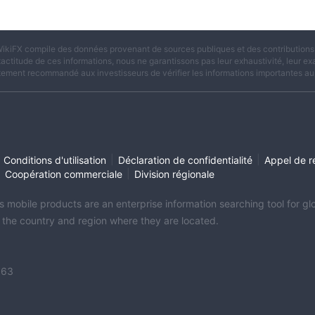
ikiFX compile des données provenant de sources publiques et des contributions d
xactitude de ces informations, nous ne garantissons pas leur exhaustivité, leur exac
tement recommandé aux investisseurs de vérifier les informations importantes aup
|
|
Conditions d'utilisation
Déclaration de confidentialité
Appel de r
|
|
Coopération commerciale
Division régionale
its mobile products are an enterprise information searching tool for 
f the country and region where they are located.
363