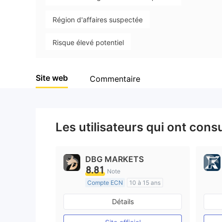
Région d'affaires suspectée
Risque élevé potentiel
Site web
Commentaire
Les utilisateurs qui ont cons
DBG MARKETS
8.81
Note
Compte ECN
10 à 15 ans
Réglementation de Australie
Détails
Market Making (MM)
Etiquette principale MT4