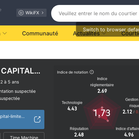
e
WikiFX
Switch to browser defa
n
Communauté
Actualités
Courti
 CAPITAL
Indice de notation
Indice
2 à 5 ans
réglementaire
2.69
ntation suspectée
 suspectée
Gestion
Technologie
tiel
risqu
4.43
1.73
2.12
/
0
https://cullinan-capital-limited.com/
Réputation
Indice d'affai
2.48
4.96
Time Machine