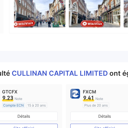
Personnel
--
ulté
CULLINAN CAPITAL LIMITED
ont é
GTCFX
FXCM
9.23
9.41
Note
Note
Compte ECN
15 à 20 ans
Plus de 20 ans
Réglementation de Royaume-Uni
Réglementation de Australi
Détails
Détails
Market Making (MM)
Market Making (MM)
Etiquette principale MT4
Etiquette principale MT4