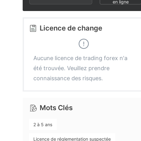
2
8
4
en ligne
3
9
5
Licence de change
4
6
5
7
Aucune licence de trading forex n'a
été trouvée. Veuillez prendre
6
8
connaissance des risques.
7
9
Mots Clés
8
2 à 5 ans
9
Licence de réglementation suspectée