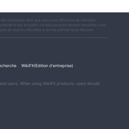
es utilisateurs. Bien que nous nous efforcions de maintenir
titude ni leur actualité, car elles peuvent devenir obsolètes. Il est
rès de sources officielles avant de prendre toute décision.
|
|
echerche
WikiFX(Edition d'entreprise)
global users. When using WikiFX products, users should