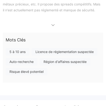
métaux précieux, etc. Il propose des spreads compétitifs. Mais
il n'est actuellement pas réglementé et manque de sécurité.
Avantages et inconvénients
Est-ce que
PASHA Capital
est légitime ?
Il est clair que PASHA Capital, qui a été enregistré en 2012 mais
Mots Clés
qui n'est actuellement pas réglementé, présente un risque
potentiel élevé.
5 à 10 ans
Licence de réglementation suspectée
Que puis-je trader sur PASHA Capital ?
Auto-recherche
Région d'affaires suspectée
PASHA Capital propose une large gamme de services et de
Risque élevé potentiel
produits pour répondre aux besoins de leurs clients. PASHA
propose le trading sur plus de 2000 paires de devises et
propose des options d'indices de fonds, qui sont composés
d'une sélection de titres de segments spécifiques du marché.
PASHA propose également des services de conseil et de
recherche. En vous abonnant, vous pouvez bénéficier du