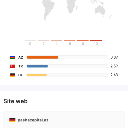
0
2
4
6
8
10
3.89
AZ
2.59
TR
2.43
DE
Site web
pashacapital.az