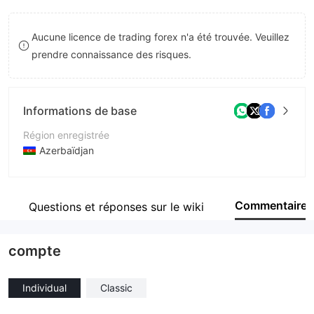
9
9
8
Aucune licence de trading forex n'a été trouvée. Veuillez
9
prendre connaissance des risques.
Informations de base
Région enregistrée
Azerbaïdjan
Période d'exploitation
5 à 10 ans
Commentaire
Questions et réponses sur le wiki
Société
PASHA Capital
compte
Individual
Classic