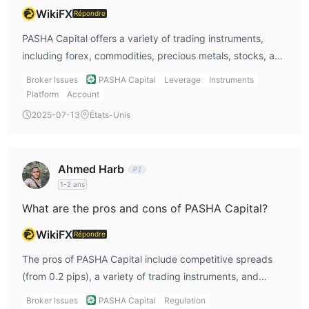
potentiellement plus faibles.
WikiFX
Répondre
Frais PASHA
PASHA Capital offers a variety of trading instruments,
Chez PASHA Capital, les frais pour les deux types de compte
including forex, commodities, precious metals, stocks, and
comprennent les écarts, les commissions et les frais de swap.
indices. This variety allows me to diversify my portfolio,
Broker Issues
PASHA Capital
Leverage
Instruments
L'écart minimum commence à 0.2 pips.
but I would have liked to see cryptocurrencies and ETFs
Platform
Account
Pour les commissions :
available for more trading options.
2025-07-13
États-Unis
Compte classique
: 7 $ par transaction
Compte individuel
: 1 $ par transaction
Les deux comptes ont également des frais de swap, comme
Ahmed Harb
indiqué dans les détails du compte.
1-2 ans
Plateforme de trading
What are the pros and cons of PASHA Capital?
La plateforme de trading de PASHA est la plateforme de trading
WikiFX
PASHA Capital, qui prend en charge les traders sur le web et
Répondre
sur ordinateur de bureau.
The pros of PASHA Capital include competitive spreads
(from 0.2 pips), a variety of trading instruments, and
account types suitable for different traders. However, the
Broker Issues
PASHA Capital
Regulation