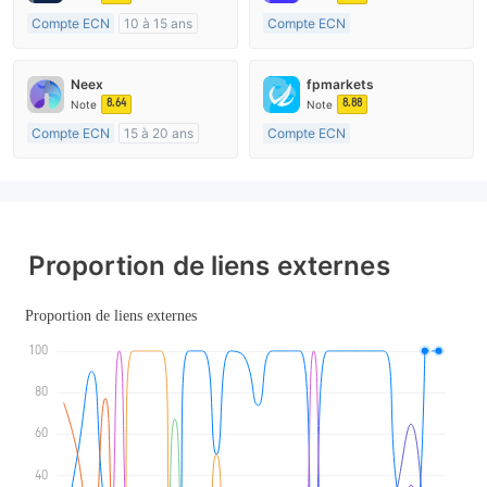
Compte ECN
10 à 15 ans
Compte ECN
Réglementation de Australie
Plus de 20 ans
Market Making (MM)
Réglementation de Australie
Neex
fpmarkets
Etiquette principale MT4
Market Making (MM)
8.64
8.88
Note
Note
Etiquette principale MT4
Compte ECN
15 à 20 ans
Compte ECN
Réglementation de Australie
Plus de 20 ans
Market Making (MM)
Réglementation de Australie
Etiquette principale MT4
Market Making (MM)
Etiquette principale MT4
Proportion de liens externes