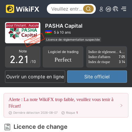
PASHA Capital
 pour l'instant.
Aucune réglementation pour l'instant.
0
0
5 à 10 ans
Licence de réglementation suspectée
1
1
0
Auto-recherche
Région d'affaires suspectée
Note
Logiciel de trading
Indice de réglementation
4.45
Risque élevé potentiel
2
.
2
1
Indice d'affaires
7.05
Perfect
/10
Index de risque
3.14
3
3
2
Ouvrir un compte en ligne
Site officiel
4
4
3
5
5
4
Alerte : La note WikiFX trop faible, veuillez vous tenir à
6
6
5
l'écart!
Dernière détection 2026-08-07
Risque
1
7
7
6
Licence de change
8
8
7