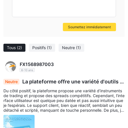
Soumettez immédiatement
Tous
(2)
Positifs
(1)
Neutre
(1)
FX1568987003
6-10 ans
La plateforme offre une variété d'outils d
Neutre
e trading mais manque d'une interface conviviale
Du côté positif, la plateforme propose une variété d’instruments
et d'un support personnalisé.
de trading et propose des spreads compétitifs. Cependant, l’inte
rface utilisateur est quelque peu datée et pas aussi intuitive que
je l’espérais. Le support client, bien que réactif, semblait un peu
détaché et scripté, manquant de touche personnelle. De plus, j’ai
trouvé le processus de retrait plus lourd que prévu, nécessitant
plusieurs étapes de vérification.