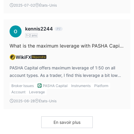
cons include lack of regulation, limited platform options,
2025-07-02
États-Unis
and low leverage (1:50). These are critical points I would
definitely highlight in my PASHA Capital review.
kennis2244
1-2 ans
What is the maximum leverage with PASHA Capital?
WikiFX
Répondre
PASHA Capital offers maximum leverage of 1:50 on all
account types. As a trader, I find this leverage a bit low
compared to other brokers offering up to 1:1000, but it
Broker Issues
PASHA Capital
Instruments
Platform
does help reduce the risk, which I can appreciate in
Account
Leverage
certain market conditions.
2025-06-28
États-Unis
En savoir plus