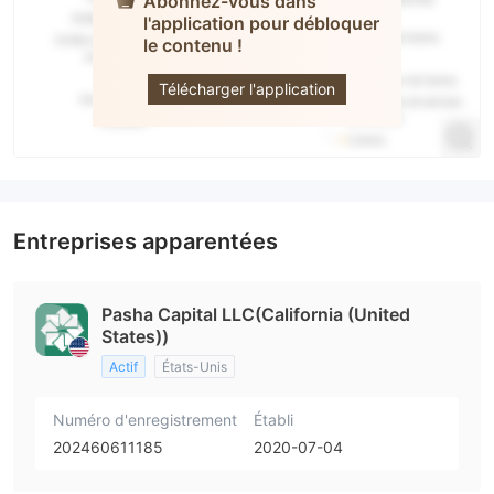
Abonnez-vous dans
l'application pour débloquer
PASHA
le contenu !
Capital
Télécharger l'application
Entreprises apparentées
Pasha Capital LLC(California (United
States))
Actif
États-Unis
Numéro d'enregistrement
Établi
202460611185
2020-07-04