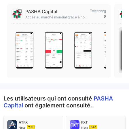
PASHA Capital
Télécharg
6
Accès au marché mondial grâce à notr
e plateforme innovante
Les utilisateurs qui ont consulté
PASHA
Capital
ont également consulté..
ATFX
FXT
9.21
8.67
Note
Note