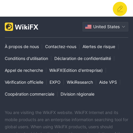
United States
À propos de nous
|
Contactez-nous
|
Alertes de risque
|
Conditions d'utilisation
|
Déclaration de confidentialité
|
Appel de recherche
|
WikiFX(Edition d'entreprise)
|
Vérification officielle
|
EXPO
|
WikiResearch
|
Aide VPS
|
Coopération commerciale
|
Division régionale
You are visiting the WikiFX website. WikiFX Internet and its
mobile products are an enterprise information searching tool for
global users. When using WikiFX products, users should