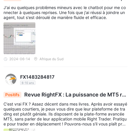
CFD sur les énergies :
RightFXdonne accès aux marchés de
ne assistance fluide de l'agent suit
J'ai eu quelques problèmes mineurs avec le chatbot pour me co
l'énergie, permettant aux investisseurs d'échanger des produits
nnecter à quelques reprises. Une fois que j'ai réussi à joindre un
énergétiques tels que le pétrole brut, le gaz naturel et autres.
agent, tout s'est déroulé de manière fluide et efficace.
Futures :
RightFXpropose des transactions à terme sur les
matières premières mondiales, offrant de faibles spreads et une
exécution efficace. les investisseurs peuvent prendre des
positions longues ou courtes sur les matières premières au
comptant et à terme afin de capitaliser sur les mouvements de
prix. RightFX propose des contrats à terme négociés en bourse,
2024-06-14
Afrique du Sud
donnant aux clients l'accès aux principales bourses mondiales.
cela vous permet de négocier des contrats à terme sur devises,
FX1483284817
matières premières et taux d'intérêt sur des bourses telles que
6-10 ans
dgcx, lme, dme, lse, edx, me, eurex, fvvb, meff, nybot, hkex,
Revue RightFX : La puissance de MT5 re
Positifs
nyse, hse, safex, ice, sfe, idem, sgx, imarex, tocom et tsx.
ncontre la diversité du marché, avec des réserve
C'est vrai FX ? Assez décent dans mes livres. Après avoir essayé
s réglementaires
Types de comptes
quelques courtiers, je peux vous dire que leur plateforme de tra
ding est plutôt géniale. Ils disposent de la plate-forme avancée
RightFXpropose trois comptes de trading pour répondre aux
MT5, sans parler de leur application mobile Right Trader. Pratiqu
besoins et objectifs de trading des différents traders, à savoir
e pour trader en déplacement ! Pouvons-nous s'il vous plaît pren
dre un moment pour apprécier la vaste gamme de marchés qu'il
Comptes Standard, Pro et ECN
.