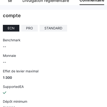
Commentaire
reprise
Divulgation réglementaire
Personnel
--
compte
ECN
PRO
STANDARD
Benchmark
--
Monnaie
--
Effet de levier maximal
1:300
SupportedEA
Dépôt minimum