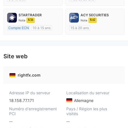
Réglementation de Australie
Réglementation de Australie
Market Making (MM)
Market Making (MM)
STARTRADER
ACY SECURITIES
Etiquette principale MT4
cTrader
8.56
8.62
Note
Note
Compte ECN
10 à 15 ans
15 à 20 ans
Réglementation de Australie
Réglementation de Australie
Market Making (MM)
Market Making (MM)
Etiquette principale MT4
Etiquette principale MT4
Site web
rightfx.com
Adresse IP du serveur
Localisation du serveur
18.158.77.171
Allemagne
Numéro d'enregistrement
Pays / Région les plus
PCI
visités
--
--