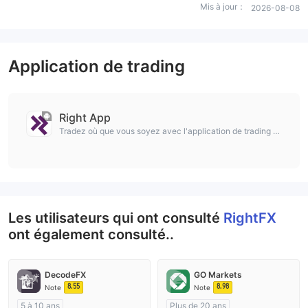
Mis à jour：
2026-08-08
Application de trading
Right App
Tradez où que vous soyez avec l'application de trading a
vancée de Right App
Les utilisateurs qui ont consulté
RightFX
ont également consulté..
DecodeFX
GO Markets
8.55
8.98
Note
Note
5 à 10 ans
Plus de 20 ans