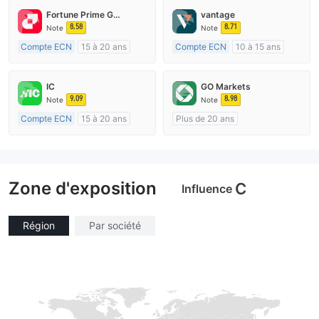
Fortune Prime Global
vantage
8.58
8.71
Note
Note
Compte ECN
15 à 20 ans
Compte ECN
10 à 15 ans
Réglementation de Australie
Réglementation de Australie
Market Making (MM)
Market Making (MM)
IC
GO Markets
Etiquette principale MT4
Etiquette principale MT4
9.09
8.98
Note
Note
Compte ECN
15 à 20 ans
Plus de 20 ans
Réglementation de Australie
Réglementation de Australie
Market Making (MM)
Market Making (MM)
Etiquette principale MT4
cTrader
Zone d'exposition
C
Influence
Région
Par société