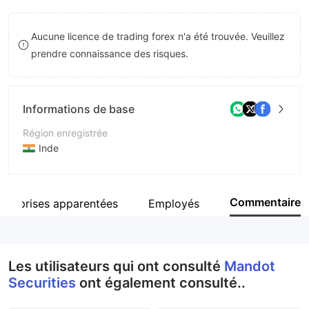
9
7
Aucune licence de trading forex n'a été trouvée. Veuillez
8
prendre connaissance des risques.
9
Informations de base
Région enregistrée
Inde
Période d'exploitation
5 à 10 ans
Commentaire
ntreprises apparentées
Employés
Société
Mandot Securities pvt.Ltd
Les utilisateurs qui ont consulté
Mandot
Securities
ont également consulté..