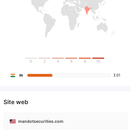
0
2
4
6
8
10
3.01
IN
Site web
mandotsecurities.com