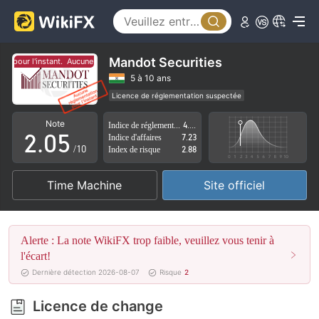
0
1
2
Mandot Securities
 pour l'instant.
Aucune réglementation pour l'instant.
0
3
5 à 10 ans
Licence de réglementation suspectée
1
4
Région d'affaires suspectée
Risque élevé potentiel
Note
Indice de réglementation
4.05
2
.
0
5
Indice d'affaires
7.23
/10
Index de risque
2.88
3
1
6
Time Machine
Site officiel
4
2
7
5
3
8
Alerte : La note WikiFX trop faible, veuillez vous tenir à
6
4
9
l'écart!
Dernière détection 2026-08-07
Risque
2
7
5
Licence de change
8
6