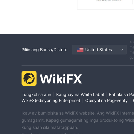
※ 
ma
Piliin ang Bansa/Distrito
United States
ma
gu
|
|
Tungkol sa atin
Kaugnay na White Label
Babala sa P
|
|
WikiFX(edisyon ng Enterprise)
Opisyal na Pag-verify
Ikaw ay bumibisita sa WikiFX website. Ang WikiFX Intern
gumagamit. Kapag gumagamit ng mga produkto ng WikiF
kung saan sila matatagpuan.