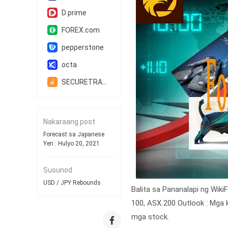
D prime
FOREX.com
pepperstone
octa
SECURETRADE
Nakaraang post
Forecast sa Japanese
Yen : Hulyo 20, 2021
Susunod
USD / JPY Rebounds
Balita sa Pananalapi ng Wiki
100, ASX 200 Outlook : Mga 
mga stock.