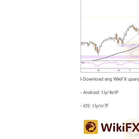
I-Download ang WikiFX upang
- Android: t.ly/4stP
- iOS: t.ly/cr7F