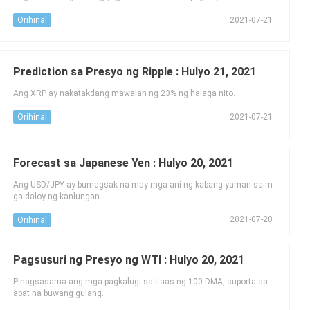
2021-07-21
Orihinal
Prediction sa Presyo ng Ripple : Hulyo 21, 2021
Ang XRP ay nakatakdang mawalan ng 23% ng halaga nito.
2021-07-21
Orihinal
Forecast sa Japanese Yen : Hulyo 20, 2021
Ang USD/JPY ay bumagsak na may mga ani ng kabang-yaman sa m
ga daloy ng kanlungan.
2021-07-20
Orihinal
Pagsusuri ng Presyo ng WTI : Hulyo 20, 2021
Pinagsasama ang mga pagkalugi sa itaas ng 100-DMA, suporta sa
apat na buwang gulang.