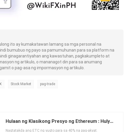
ulong ito ay kumakatawan lamang sa mga personal na
indi bumubuo ng payo sa pamumuhunan para sa platform na
y hindi ginagarantiyahan ang kawastuhan, pagkakumpleto at
asyon ng artikulo, o mananagot din para sa anumang
gamit o pag-asa ng impormasyon ng artikulo.
X
Stock Market
pag-trade
Hulaan ng Klasikong Presyo ng Ethereum : Hulyo
21, 2021
Nagtatakda ang ETC ng yugto para sa 40% na pag-akyat.