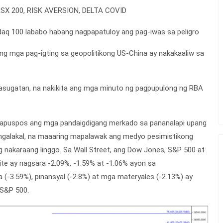
SX 200, RISK AVERSION, DELTA COVID
aq 100 lababo habang nagpapatuloy ang pag-iwas sa peligro
ang mga pag-igting sa geopolitikong US-China ay nakakaaliw sa
sugatan, na nakikita ang mga minuto ng pagpupulong ng RBA
 napuspos ang mga pandaigdigang merkado sa pananalapi upang
angalakal, na maaaring mapalawak ang medyo pesimistikong
 nakaraang linggo. Sa Wall Street, ang Dow Jones, S&P 500 at
e ay nagsara -2.09%, -1.59% at -1.06% ayon sa
 (-3.59%), pinansyal (-2.8%) at mga materyales (-2.13%) ay
S&P 500.