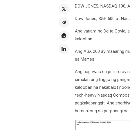
DOW JONES, NASDAQ 100, A
Dow Jones, S&P 500 at Nasd
Ang variant ng Delta Covid, 
kalooban
Ang ASX 200 ay maaaring ma
sa Martes
Ang pag-iwas sa peligro ay
simulan ang linggo ng pang
kalooban na nakabalot noong
tech-heavy Nasdaq Composit
pagkakabanggit. Ang enerhiya
humantong sa pagtanggi sa 