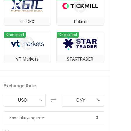
GTCFX
Tickmill
Kinokontrol
Kinokontrol
VT Markets
STARTRADER
Exchange Rate
USD
CNY
0
Kasalukuyang rate: