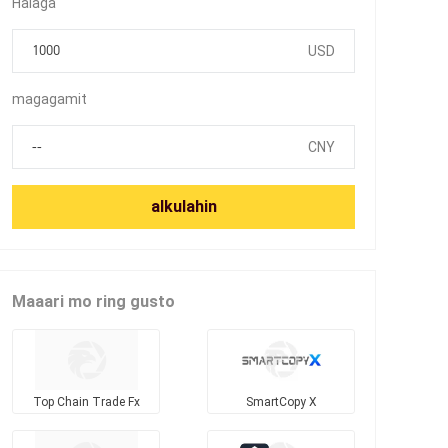
Halaga
USD
magagamit
CNY
alkulahin
Maaari mo ring gusto
Top Chain Trade Fx
SmartCopy X