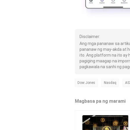
Disclaimer:
Ang mga pananaw sa artik
pananaw ng may-akda at h
ito. Ang platform na ito a
pagiging maagap na imporm
pagkawala na sanhi ng pag
Dow Jones
Nasdaq
AS
Magbasa pa ng marami