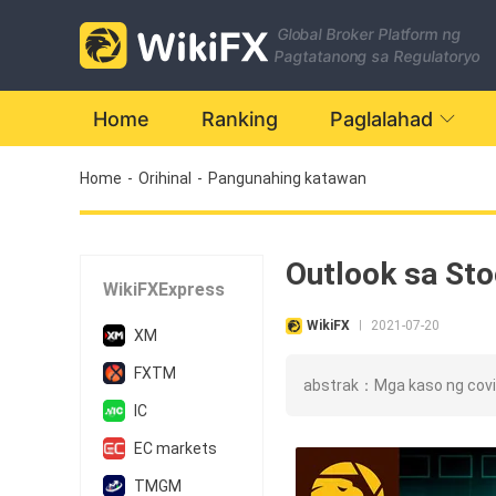
Global Broker Platform ng
Pagtatanong sa Regulatoryo
Home
Ranking
Paglalahad
Home
-
Orihinal
-
Pangunahing katawan
Outlook sa Sto
WikiFXExpress
WikiFX
2021-07-20
|
XM
FXTM
abstrak：Mga kaso ng covid
IC
EC markets
TMGM