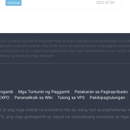
2021-07-20
Orihinal
Kino-compile ng WikiFX ang data mula sa mga mapagkukunang available sa publi
panatili ang katumpakan nito, hindi namin ginagarantiyahan ang pagkakumplet
aaring luma na ito. Lubos na pinapayuhan ang mga mamumuhunan na i-verify an
mawa ng anumang mga desisyon.
|
|
anganib
Mga Tuntunin ng Paggamit
Patakaran sa Pagkapribado
|
|
|
|
EXPO
Pananaliksik sa Wiki
Tulong sa VPS
Pakikipagtulungan
et at ang mga mobile na produkto nito ay isang tool sa paghahanap
X, ang mga gumagamit ay dapat na sinasadyang sumunod sa mga na