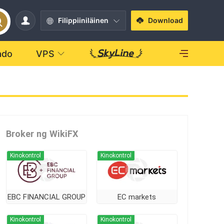
Filippiiniläinen
Download
ado
VPS
Broker ng WikiFX
Kinokontrol
Kinokontrol
EBC FINANCIAL GROUP
EC markets
Kinokontrol
Kinokontrol