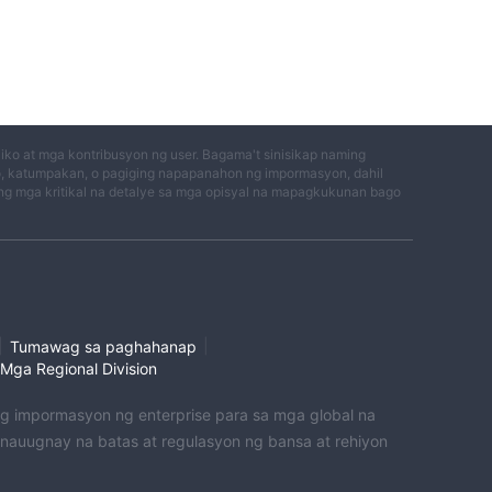
ko at mga kontribusyon ng user. Bagama't sinisikap naming
o, katumpakan, o pagiging napapanahon ng impormasyon, dahil
g mga kritikal na detalye sa mga opisyal na mapagkukunan bago
|
|
Tumawag sa paghahanap
Mga Regional Division
 ng impormasyon ng enterprise para sa mga global na
uugnay na batas at regulasyon ng bansa at rehiyon