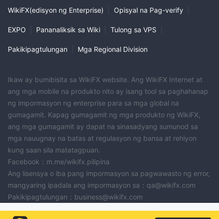
WikiFX(edisyon ng Enterprise)
|
Opisyal na Pag-verify
|
EXPO
|
Pananaliksik sa Wiki
|
Tulong sa VPS
|
Pakikipagtulungan
|
Mga Regional Division
Ikaw ay bumibisita sa WikiFX website. Ang WikiFX Internet at
ang mga mobile na produkto nito ay isang tool sa paghahanap
ng impormasyon ng enterprise para sa mga global na
gumagamit. Kapag gumagamit ng mga produkto ng WikiFX,
ang mga gumagamit ay dapat na sinasadyang sumunod sa
mga nauugnay na batas at regulasyon ng bansa at rehiyon
kung saan sila matatagpuan.
Facebook：m.me/wikifx.pilipina
Ang lisensya o iba pang impormasyon sa pagwawasto ng error,
mangyaring ipadala ang impormasyon sa：qa@wikifx.com
Pakikipagtulungan：business@wikifx.com