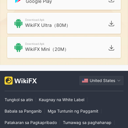
Google Play
Download Apk
WikiFX Ultra（80M）
Download Apk
WikiFX Mini（20M）
United States
Tungkol sa atin
|
Kaugnay na White Label
|
Babala sa Panganib
|
Mga Tuntunin ng Paggamit
|
Patakaran sa Pagkapribado
|
Tumawag sa paghahanap
|