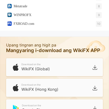
Metatrade
8
WINPROFX
9
FXROAD.com
10
Upang tingnan ang higit pa
Mangyaring i-download ang WikiFX APP
Download on the
WikiFX (Global)
Download on the
WikiFX (Hong Kong)
Download on the