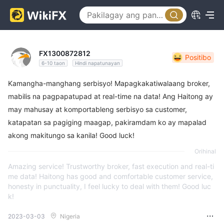
FX1300872812
Positibo
6-10 taon
Hindi napatunayan
Kamangha-manghang serbisyo! Mapagkakatiwalaang broker,
mabilis na pagpapatupad at real-time na data! Ang Haitong ay
may mahusay at komportableng serbisyo sa customer,
katapatan sa pagiging maagap, pakiramdam ko ay mapalad
akong makitungo sa kanila! Good luck!
Orihinal
Amazing service! Trustworthy broker, fast execution and real-ti
me data! Haitong has good and comfortable customer service,
honesty in punctuality, I feel lucky to deal with them! Good luc
k!
2023-03-03
Nigeria