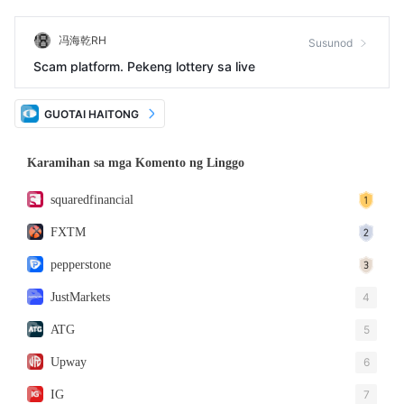
冯海乾RH
Susunod
Scam platform. Pekeng lottery sa live
GUOTAI HAITONG
Karamihan sa mga Komento ng Linggo
squaredfinancial
FXTM
pepperstone
JustMarkets
4
ATG
5
Upway
6
IG
7