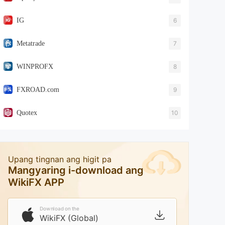
IG
6
Metatrade
7
WINPROFX
8
FXROAD.com
9
Quotex
10
Upang tingnan ang higit pa
Mangyaring i-download ang
WikiFX APP
Download on the
WikiFX (Global)