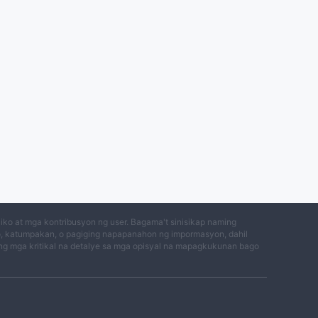
ko at mga kontribusyon ng user. Bagama't sinisikap naming
o, katumpakan, o pagiging napapanahon ng impormasyon, dahil
g mga kritikal na detalye sa mga opisyal na mapagkukunan bago