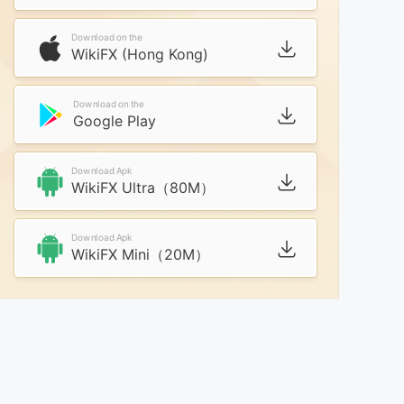
Download on the
WikiFX (Hong Kong)
Download on the
Google Play
Download Apk
WikiFX Ultra（80M）
Download Apk
WikiFX Mini（20M）