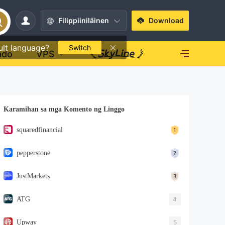
Filippiiniläinen
Download
ult language?
Switch
ado
VPS
Karamihan sa mga Komento ng Linggo
squaredfinancial
pepperstone
JustMarkets
ATG
4
Upway
5