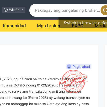
WikiFX
Switch to browser defa
Komunidad
Mga broker
EXPO
Merk
Paglalahad
2026, ngunit hindi pa ito na-kredito sa aking account
 mula sa OctaFX noong 01/23/2026 para i-track ang
g bangko na walang transaksyon gamit ang reference
ra sa buwang ito (Enero 2026) ay walang transaksyon na
yon na natanggap ko mula sa Octa ay: Ang kaso ay nasa