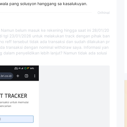
wala pang solusyon hanggang sa kasalukuyan.
Orihinal
, Namun belum masuk ke rekening hingga saat ini 28/01/20
di tgl 23/01/2026 untuk melakukan track dengan pihak ban
 reff tersebut tidak ada transaksi dan sudah dilakukan pr
ada transaksi dengan nominal withdraw saya. Informasi yan
 dalam penyelidikan lebih lanjut? Namun tidak ada solusi