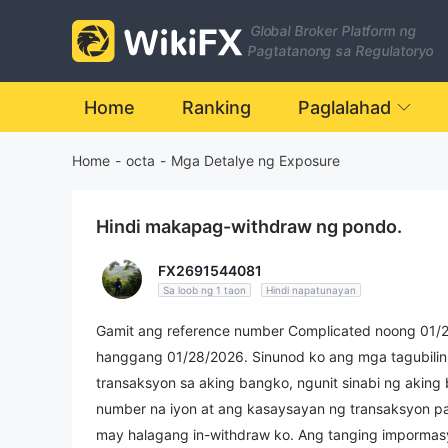
Global Broker Platform ng
Pagtatanong sa Regulatoryo
Home
Ranking
Paglalahad
Home
-
octa
-
Mga Detalye ng Exposure
Hindi makapag-withdraw ng pondo.
FX2691544081
Sa loob ng 1 taon
Hindi napatunayan
Gamit ang reference number Complicated noong 01/20/
hanggang 01/28/2026. Sinunod ko ang mga tagubilin
transaksyon sa aking bangko, ngunit sinabi ng akin
number na iyon at ang kasaysayan ng transaksyon pa
may halagang in-withdraw ko. Ang tanging impormas