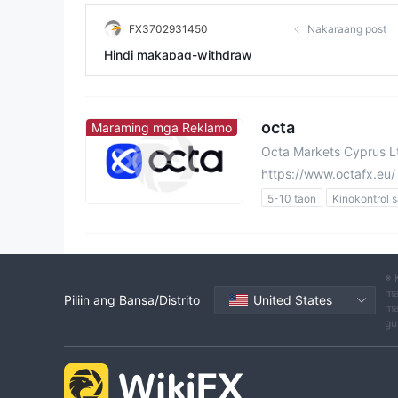
FX3702931450
Nakaraang post
Hindi makapag-withdraw
octa
Maraming mga Reklamo
Octa Markets Cyprus L
https://www.octafx.eu/
5-10 taon
Kinokontrol 
Paggawa ng Market (MM)
Pangunahing label na MT
Ang buong lisensya ng M
※ 
Pansariling pagsasaliksik
ma
Piliin ang Bansa/Distrito
United States
ma
Mga Broker ng Panrehiyo
gu
Mataas na potensyal na pe