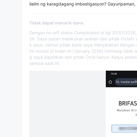
ilalim ng karagdagang imbestigasyon? Gayunpaman, 
Tidak dapat menarik dana.
Dengan no reff status Complicated di tgl 20/01/2026
26. Saya sudah melakukan arahan dari pihak Octafx 
k saya, namun pihak bank saya menyatakan dengan no
int mutasi di bulan ini (January 2026) memang tidak 
g saya dapatkan dari pihak Octa hanya: Kasus sedang
sampai saat ini.