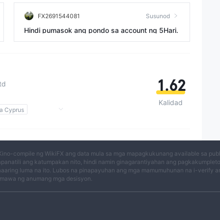
FX2691544081
Susunod
Hindi pumasok ang pondo sa account ng 5Hari.
1.62
td
Kalidad
sa Cyprus
4
T5
Kino-compile ng WikiFX ang data mula sa mga mapagkukunang available sa publi
panatili ang katumpakan nito, hindi namin ginagarantiyahan ang pagkakumplet
aaring luma na ito. Lubos na pinapayuhan ang mga mamumuhunan na i-verify an
n
mawa ng anumang mga desisyon.
ligro