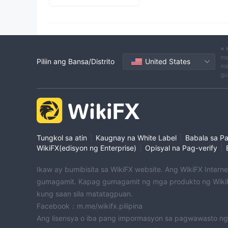
Kahina-Hinalang Lisensy
Kahina-hinalang saklaw 
Mataas na potensyal na pe
※ 
ma
Piliin ang Bansa/Distrito
United States
ma
gu
|
|
Tungkol sa atin
Kaugnay na White Label
Babala sa P
|
|
WikiFX(edisyon ng Enterprise)
Opisyal na Pag-verify
Ikaw ay bumibisita sa WikiFX website. Ang WikiFX Intern
gumagamit. Kapag gumagamit ng mga produkto ng WikiF
kung saan sila matatagpuan.
Facebook：m.me/wikifx.pilipina
Ang lisensya o iba pang impormasyon sa pagwawasto ng