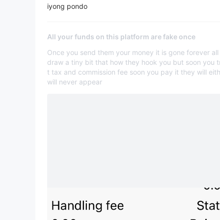
iyong pondo
All your funds on this platform are fake once
Once you send them your money it is gone forever all 
draw a tiny bit that how they hook you but soon you tr
t tax and commission fee soon you pay it they will ei
will never appear