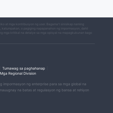
ko at mga kontribusyon ng user. Bagama't sinisikap naming
o, katumpakan, o pagiging napapanahon ng impormasyon, dahil
g mga kritikal na detalye sa mga opisyal na mapagkukunan bago
|
|
Tumawag sa paghahanap
Mga Regional Division
 ng impormasyon ng enterprise para sa mga global na
uugnay na batas at regulasyon ng bansa at rehiyon