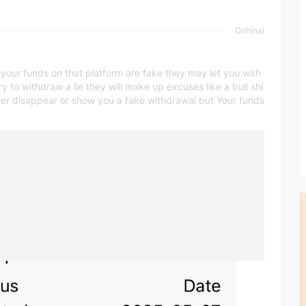
Orihinal
your funds on that platform are fake they may let you with
y to withdraw a lie they will make up excuses like a bull shi
ther disappear or show you a fake withdrawal but Your funds