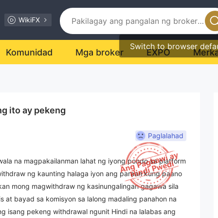
WikiFX
Switch to browser defa
Komunidad
Mga broker
EXPO
Merk
g ito ay pekeng
Paglalahad
wala na magpakailanman lahat ng iyong pondo sa platform
ithdraw ng kaunting halaga iyon ang paraan kung paano
bukan mong magwithdraw ng kasinungalingan gagawa sila
s at bayad sa komisyon sa lalong madaling panahon na
ng isang pekeng withdrawal ngunit Hindi na lalabas ang