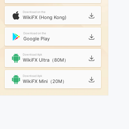
Download on the
WikiFX (Hong Kong)
Download on the
Google Play
Download Apk
WikiFX Ultra（80M）
Download Apk
WikiFX Mini（20M）