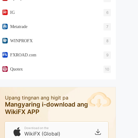
IG
6
Metatrade
7
WINPROFX
8
FXROAD.com
9
Quotex
10
Upang tingnan ang higit pa
Mangyaring i-download ang
WikiFX APP
Download on the
WikiFX (Global)