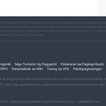
a sa Regulasyon
ng Negosyo
ligro
Kino-compile ng WikiFX ang data mula sa mga mapagkukunang available sa publi
panatili ang katumpakan nito, hindi namin ginagarantiyahan ang pagkakumplet
aaring luma na ito. Lubos na pinapayuhan ang mga mamumuhunan na i-verify an
mawa ng anumang mga desisyon.
|
|
anganib
Mga Tuntunin ng Paggamit
Patakaran sa Pagkapribado
|
|
|
|
EXPO
Pananaliksik sa Wiki
Tulong sa VPS
Pakikipagtulungan
et at ang mga mobile na produkto nito ay isang tool sa paghahanap
X, ang mga gumagamit ay dapat na sinasadyang sumunod sa mga na
 error, mangyaring ipadala ang impormasyon sa：qa@wikifx.com