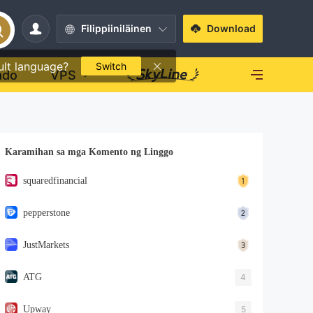
Filippiiniläinen
Download
ult language?
Switch
ado
VPS
Karamihan sa mga Komento ng Linggo
squaredfinancial
pepperstone
JustMarkets
ATG
4
Upway
5