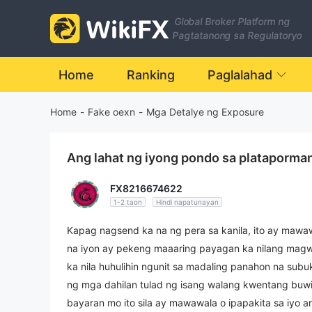
Global Broker Platform ng
Pagtatanong sa Regulatoryo
Home
Ranking
Paglalahad
Home
-
Fake oexn
-
Mga Detalye ng Exposure
Ang lahat ng iyong pondo sa plataporman
FX8216674622
1-2 taon
Hindi napatunayan
Kapag nagsend ka na ng pera sa kanila, ito ay mawa
na iyon ay pekeng maaaring payagan ka nilang magw
ka nila huhulihin ngunit sa madaling panahon na su
ng mga dahilan tulad ng isang walang kwentang buwi
bayaran mo ito sila ay mawawala o ipapakita sa iyo a