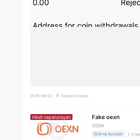
2025-06-02
Estados Unidos
Fake oexn
Hindi napatunayan
OEXN
ECN na Account
1-2 ta