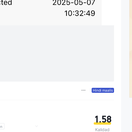
Hindi maalis
1.58
on
Kalidad