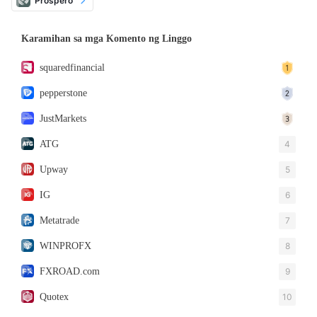
Prospero
Karamihan sa mga Komento ng Linggo
squaredfinancial
pepperstone
JustMarkets
ATG
4
Upway
5
IG
6
Metatrade
7
WINPROFX
8
FXROAD.com
9
Quotex
10