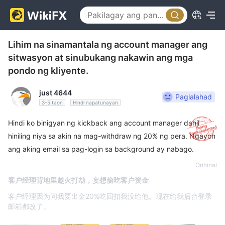
Lihim na sinamantala ng account manager ang
sitwasyon at sinubukang nakawin ang mga
pondo ng kliyente.
just 4644
Paglalahad
3-5 taon
Hindi napatunayan
Hindi ko binigyan ng kickback ang account manager dahil
hiniling niya sa akin na mag-withdraw ng 20% ​​ng pera. Ngayon
ang aking email sa pag-login sa background ay nabago.
Orihinal
客户经理背地里趁火打劫，妄想偷吃客户资金
客户经理因为问我要出金20%吃回扣我没给他。现在给我后台登录
邮箱都改了。