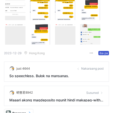
2023-12-29
Hong Kong
iba pa
just 4644
Nakaraang post
So speechless. Bulok na mansanas.
螃蟹君8942
Susunod
Maaari akong magdeposito ngunit hindi makapag-withd
raw.