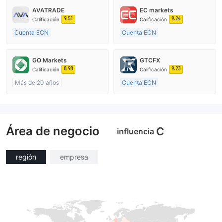
AVATRADE
EC markets
9.51
9.24
Calificación
Calificación
Cuenta ECN
Cuenta ECN
De 15 a 20 años
De 10 a 15 años
Supervisión en Australia
Supervisión en Australia
GO Markets
GTCFX
Creación Mercado Forex (MM)
Creación Mercado Forex (MM)
8.98
9.23
Calificación
Calificación
Licencia completa de MT4
Licencia completa de MT4
Más de 20 años
Cuenta ECN
Supervisión en Australia
De 15 a 20 años
Creación Mercado Forex (MM)
Supervisión en Reino Unido
cTrader
Creación Mercado Forex (MM)
Área de negocio
Licencia completa de MT4
C
influencia
región
empresa