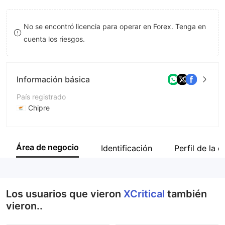
9
7
No se encontró licencia para operar en Forex. Tenga en
8
cuenta los riesgos.
9
Información básica
País registrado
Chipre
Período de Funcionamiento
De 5 a 10 años
Área de negocio
Identificación
Perfil de la 
Empresa
XCritical
Los usuarios que vieron
XCritical
también
vieron..