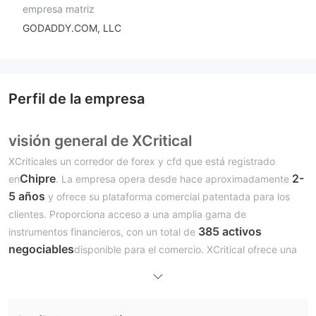
empresa matriz
GODADDY.COM, LLC
Perfil de la empresa
visión general de XCritical
XCriticales un corredor de forex y cfd que está registrado
Chipre
2-
en
. La empresa opera desde hace aproximadamente
5 años
y ofrece su plataforma comercial patentada para los
clientes. Proporciona acceso a una amplia gama de
385 activos
instrumentos financieros, con un total de
negociables
disponible para el comercio. XCritical ofrece una
manifestación
cuenta, lo que permite a los usuarios practicar
y familiarizarse con la plataforma antes de participar en
operaciones en vivo. XCritical acepta métodos de pago en