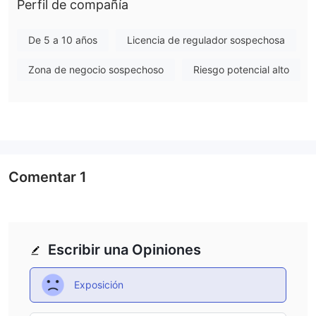
BTC, BTC efectivo, Litecoin, ETH y
Perfil de compañía
criptomonedas como
ETH clásico
. en términos de atención al cliente, XCritical
proporciona asistencia a través de la comunicación por correo
De 5 a 10 años
Licencia de regulador sospechosa
electrónico.
Zona de negocio sospechoso
Riesgo potencial alto
no
cuando se trata de cumplimiento normativo, XCritical es
regulado
por cualquier autoridad reguladora acreditada. Los
clientes potenciales deben tener en cuenta esta falta de
regulación, ya que la autorización regulatoria sirve como
indicación de legitimidad y garantiza que se cumplan ciertos
estándares para proteger los intereses de los comerciantes.
Comentar
1
vale la pena mencionar que no se proporciona información
sobre el depósito mínimo, el apalancamiento máximo, los
diferenciales o los tipos de cuenta que ofrece XCritical . dada la
falta de regulación y la información limitada proporcionada, es
Escribir una Opiniones
importante que las personas realicen una investigación
exhaustiva y tengan cuidado antes de comprometerse con
Exposición
XCritical o cualquier otro corredor no regulado. aquí está la
página de inicio del sitio oficial de este corredor: