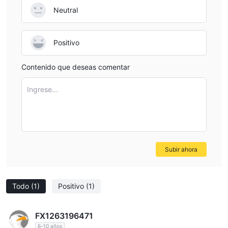
https://youtu.be/1jRQNeguU-k
Neutral
es XCritical legítimo o una estafa?
cuando se trata de regulación, es importante tener en cuenta
Positivo
que XCritical no especifica ninguna autorización regulatoria o
cumplimiento con agencias acreditadas como la fca o cysec. La
Contenido que deseas comentar
autorización reglamentaria es un factor crucial a tener en
Ingrese...
cuenta al elegir un corredor, ya que sirve como indicación de
legitimidad y garantiza que se cumplan ciertos estándares para
proteger los intereses de los comerciantes. los corredores no
regulados pueden carecer de transparencia y podrían
presentar riesgos para los comerciantes, incluida la posibilidad
Subir ahora
de mala conducta financiera o cierre repentino sin previo aviso.
antes de considerar XCritical o cualquier corredor, se
recomienda encarecidamente dar prioridad a los corredores
Todo
(1)
Positivo
(1)
regulados que estén autorizados por autoridades reguladoras
acreditadas. estas agencias reguladoras imponen reglas y
FX1263196471
pautas estrictas a los corredores para garantizar prácticas
6-10 años