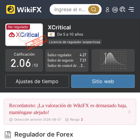
1
2
3
XCritical
No regulado
0
4
De 5 a 10 años
Licencia de regulador sospechosa
1
5
Zona de negocio sospechoso
Riesgo potencial alto
Calificación
Índice regulador
4.27
2
.
0
6
Índice de negocio
7.21
/10
Índice de control de riesgo
2.87
3
1
7
Ajustes de tiempo
Sitio web
4
2
8
5
3
9
Recordatorio: ¡La valoración de WikiFX es demasiado baja,
6
4
manténgase alejado!
Detección anterior 2026-08-07
Riesgo
2
7
5
Regulador de Forex
8
6