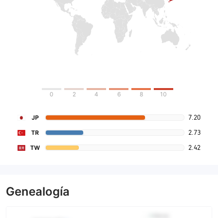
0
2
4
6
8
10
7.20
JP
2.73
TR
2.42
TW
Genealogía