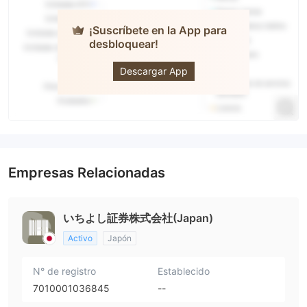
¡Suscríbete en la App para
desbloquear!
Ichiyoshi
Securities
Descargar App
Empresas Relacionadas
いちよし証券株式会社(Japan)
Activo
Japón
N° de registro
Establecido
7010001036845
--