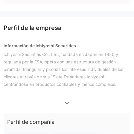
Perfil de la empresa
Información de Ichiyoshi Securities
Ichiyoshi Securities Co., Ltd., fundada en Japón en 1950 y
regulada por la FSA, opera con una estructura de gestión
piramidal triangular y prioriza los intereses individuales de los
clientes a través de sus "Siete Estándares Ichiyoshi",
centrándose en productos confiables y menos complejos.
Pros y Contras
¿Es Ichiyoshi Securities Legítimo?
Ichiyoshi Securities tiene una Licencia de Forex Minorista
regulada
por la Agencia de Servicios Financieros (FSA) en
Japón con un número de licencia 関東財務局長（金商）第24号.
Perfil de compañía
Fortalezas de Ichiyoshi Securities