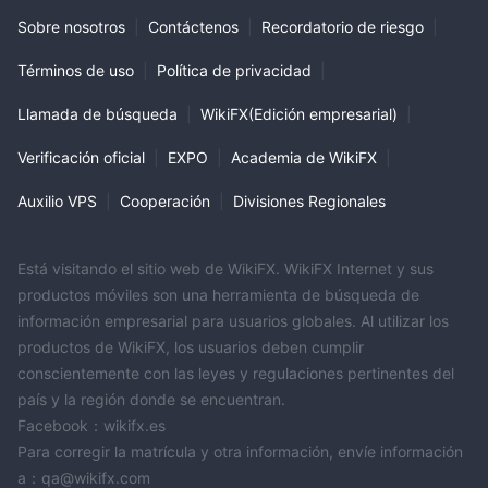
Sobre nosotros
|
Contáctenos
|
Recordatorio de riesgo
|
Términos de uso
|
Política de privacidad
|
Llamada de búsqueda
|
WikiFX(Edición empresarial)
|
Verificación oficial
|
EXPO
|
Academia de WikiFX
|
Auxilio VPS
|
Cooperación
|
Divisiones Regionales
Está visitando el sitio web de WikiFX. WikiFX Internet y sus
productos móviles son una herramienta de búsqueda de
información empresarial para usuarios globales. Al utilizar los
productos de WikiFX, los usuarios deben cumplir
conscientemente con las leyes y regulaciones pertinentes del
país y la región donde se encuentran.
Facebook：wikifx.es
Para corregir la matrícula y otra información, envíe información
a：qa@wikifx.com