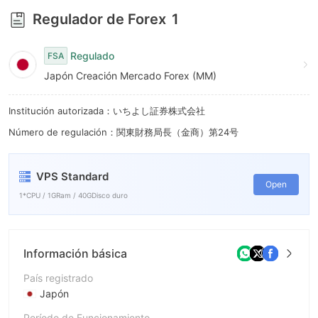
Regulador de Forex
1
Regulado
FSA
Japón Creación Mercado Forex (MM)
Institución autorizada：いちよし証券株式会社
Número de regulación：関東財務局長（金商）第24号
VPS Standard
Open
1*CPU / 1GRam / 40GDisco duro
Información básica
País registrado
Japón
Período de Funcionamiento