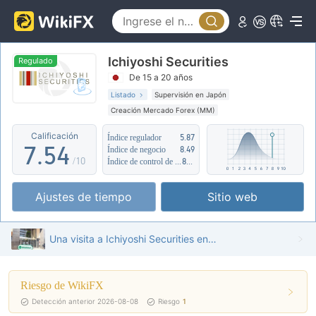
2
0
3
1
0
Ichiyoshi Securities
4
2
1
Regulado
De 15 a 20 años
5
3
2
Listado
Supervisión en Japón
Creación Mercado Forex (MM)
6
4
3
Riesgo potencial medio
Calificación
Índice regulador
5.87
7
.
5
4
Índice de negocio
8.49
/10
Índice de control de riesgo
8.47
8
6
5
Ajustes de tiempo
Sitio web
9
7
6
8
7
Una visita a Ichiyoshi Securities en Japón - Oficina Encontrada
9
8
Riesgo de WikiFX
9
Detección anterior 2026-08-08
Riesgo
1