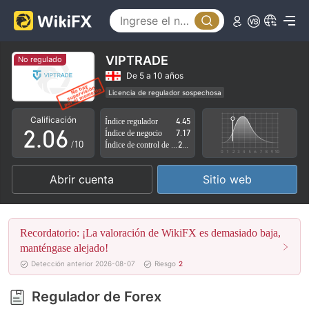
1
2
3
VIPTRADE
No regulado
0
4
De 5 a 10 años
Licencia de regulador sospechosa
1
5
Zona de negocio sospechoso
Riesgo potencial alto
Calificación
Índice regulador
4.45
2
.
0
6
Índice de negocio
7.17
/10
Índice de control de riesgo
2.87
3
1
7
Abrir cuenta
Sitio web
4
2
8
5
3
9
Recordatorio: ¡La valoración de WikiFX es demasiado baja,
6
4
manténgase alejado!
Detección anterior 2026-08-07
Riesgo
2
7
5
Regulador de Forex
8
6