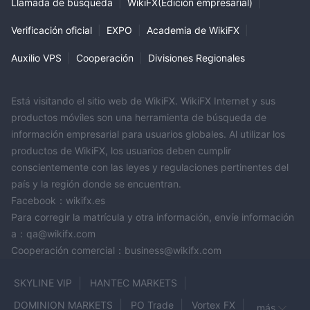
Llamada de búsqueda
|
WikiFX(Edición empresarial)
|
Verificación oficial
|
EXPO
|
Academia de WikiFX
|
Auxilio VPS
|
Cooperación
|
Divisiones Regionales
Está visitando el sitio web de WikiFX. WikiFX Internet y sus
productos móviles son una herramienta de búsqueda de
información empresarial para usuarios globales. Al utilizar los
productos de WikiFX, los usuarios deben cumplir
conscientemente con las leyes y regulaciones pertinentes del
país y la región donde se encuentran.
Facebook：wikifx.es
Para corregir la matrícula y otra información, envíe información
a：qa@wikifx.com
Cooperación comercial：business@wikifx.com
SKYLINE VIP
HANTEC MARKETS
DOMINION MARKETS
PO Trade
Vortex FX
más