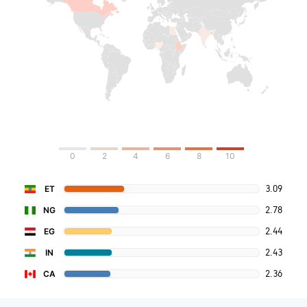
0
2
4
6
8
10
3.09
ET
2.78
NG
2.44
EG
2.43
IN
2.36
CA