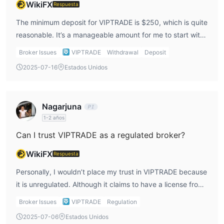
del bróker.
WikiFX
Respuesta
The minimum deposit for VIPTRADE is $250, which is quite
reasonable. It’s a manageable amount for me to start with,
especially if I’m just testing the platform or getting into
Broker Issues
VIPTRADE
Withdrawal
Deposit
trading.
2025-07-16
Estados Unidos
Nagarjuna
1-2 años
Can I trust VIPTRADE as a regulated broker?
WikiFX
Respuesta
Personally, I wouldn’t place my trust in VIPTRADE because
it is unregulated. Although it claims to have a license from
the National Bank of Georgia, it lacks oversight from major
Broker Issues
VIPTRADE
Regulation
financial regulators. This makes me uneasy about the
2025-07-06
Estados Unidos
safety of my funds.