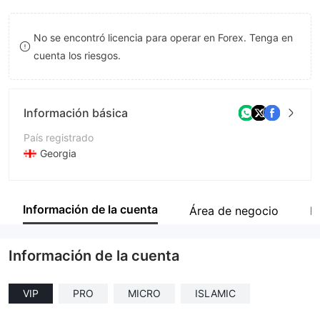
9
7
No se encontró licencia para operar en Forex. Tenga en
8
cuenta los riesgos.
9
Información básica
País registrado
Georgia
Período de Funcionamiento
De 5 a 10 años
Información de la cuenta
Área de negocio
I
Empresa
VIPTRADE LLC
Información de la cuenta
VIP
PRO
MICRO
ISLAMIC