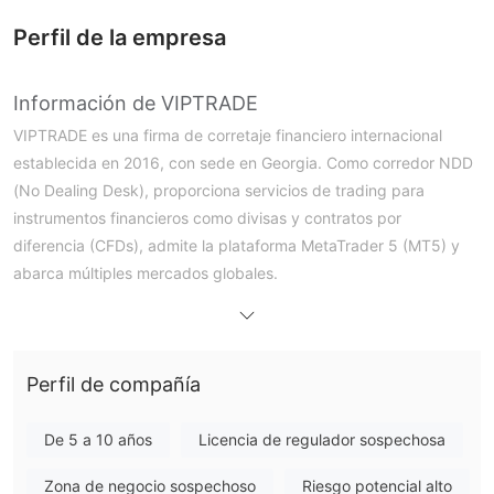
Perfil de la empresa
Información de VIPTRADE
VIPTRADE es una firma de corretaje financiero internacional
establecida en 2016, con sede en Georgia. Como corredor NDD
(No Dealing Desk), proporciona servicios de trading para
instrumentos financieros como divisas y contratos por
diferencia (CFDs), admite la plataforma MetaTrader 5 (MT5) y
abarca múltiples mercados globales.
Pros y contras
¿Es VIPTRADE legítimo?
VIPTRADE no está regulado, aunque afirma que su empresa
matriz, LLC TRADE HOLDING, obtuvo una licencia del Banco
Perfil de compañía
Nacional de Georgia en 2018 y es una firma de corretaje con
licencia formal.
De 5 a 10 años
Licencia de regulador sospechosa
¿Qué puedo negociar en VIPTRADE?
Zona de negocio sospechoso
Riesgo potencial alto