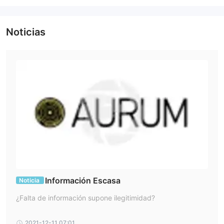
telephone:+54115219-1812, email: clients@aurumvalores.com,
calle bouchard 547， piso 25， ciudad autónoma de buenos
Noticias
aires，c1106abg，ar.
Información Escasa
Noticia
¿Falta de información supone ilegitimidad?
2021-12-11 07:01