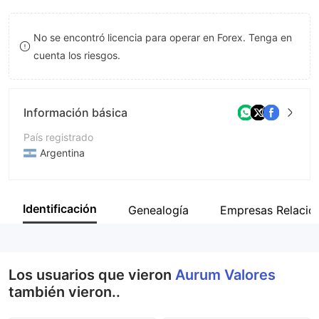
8
No se encontró licencia para operar en Forex. Tenga en
9
cuenta los riesgos.
Información básica
País registrado
Argentina
Período de Funcionamiento
De 5 a 10 años
Identificación
Genealogía
Empresas Relacio
Empresa
Aurum Valores S.A.
Los usuarios que vieron
Aurum Valores
también vieron..