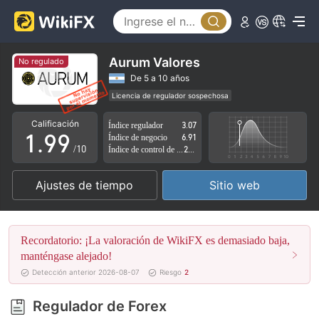
4
4
5
5
6
6
Aurum Valores
No regulado
7
7
De 5 a 10 años
Licencia de regulador sospechosa
0
8
8
Zona de negocio sospechoso
Riesgo potencial alto
Calificación
Índice regulador
3.07
1
.
9
9
Índice de negocio
6.91
/10
Índice de control de riesgo
2.73
2
Ajustes de tiempo
Sitio web
3
4
Recordatorio: ¡La valoración de WikiFX es demasiado baja,
5
manténgase alejado!
Detección anterior 2026-08-07
Riesgo
2
6
Regulador de Forex
7