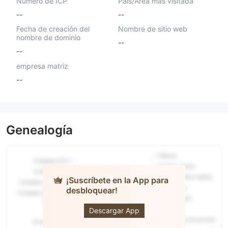
Número de ICP
País/Área más visitada
--
--
Fecha de creación del
Nombre de sitio web
nombre de dominio
--
--
empresa matriz
--
Genealogía
¡Suscríbete en la App para
desbloquear!
Aurum
Valores
Descargar App