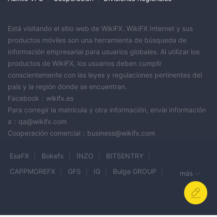
Está visitando el sitio web de WikiFX. WikiFX Internet y sus
productos móviles son una herramienta de búsqueda de
información empresarial para usuarios globales. Al utilizar los
productos de WikiFX, los usuarios deben cumplir
conscientemente con las leyes y regulaciones pertinentes del
país y la región donde se encuentran.
Facebook：wikifx.es
Para corregir la matrícula y otra información, envíe información
a：qa@wikifx.com
Cooperación comercial：business@wikifx.com
EsaFX
Bokefx
INZO
BITSENTRY
CAPPMOREFX
GFS
IG
Bulge GROUP
más
DNA Markets
CapTrader
AXSTERA
UNITY TRADE FX
YADIX