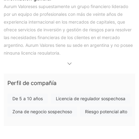
Aurum Valoreses supuestamente un grupo financiero liderado
por un equipo de profesionales con más de veinte años de
experiencia internacional en los mercados de capitales, que
ofrece servicios de inversión y gestión de riesgos para resolver
las necesidades financieras de los clientes en el mercado
argentino. Aurum Valores tiene su sede en argentina y no posee
ninguna licencia regulatoria.
productos y servicios
productos y servicios ofrecidos por Aurum Valores incluyendo lo
siguiente:
Perfil de compañía
Consultoría de inversiones
Gestión de la cartera
De 5 a 10 años
Licencia de regulador sospechosa
Gestión de riesgos
Adquisición y fusión de empresas
Zona de negocio sospechoso
Riesgo potencial alto
Financiamiento de Proyectos
Comercio de divisas
Atención al cliente
the Aurum Valores customer support can be reached through