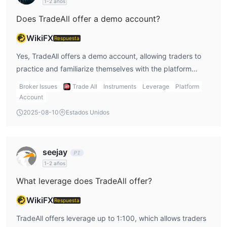
1-2 años
el forex no.
Does TradeAll offer a demo account?
Apalancamiento
WikiFX
Respuesta
1:100
El apalancamiento máximo es
, lo que significa que las
ganancias y pérdidas se multiplican por 100.
Yes, TradeAll offers a demo account, allowing traders to
practice and familiarize themselves with the platform
Plataforma de trading
before investing real money.
Broker Issues
Trade All
Instruments
Leverage
Platform
TradeAll ofrece plataformas de trading propietarias, como
Account
TradeAII TR, TradeAll UP y TradeAll FX
para diferentes
2025-08-10
Estados Unidos
Escritorio, web, iOS y Android
versiones, como
.
Depósito y retiro
$5000,
El depósito mínimo es de
al abrir una cuenta de
seejay
TradeAll FX o TradeAll acciones.
1-2 años
What leverage does TradeAll offer?
Opciones de atención al cliente
teléfono
Los traders pueden contactar a TradeAll a través de
WikiFX
Respuesta
y correo electrónico
.
TradeAll offers leverage up to 1:100, which allows traders