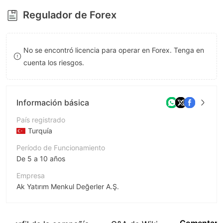
9
8
Regulador de Forex
9
No se encontró licencia para operar en Forex. Tenga en
cuenta los riesgos.
Información básica
País registrado
Turquía
Período de Funcionamiento
De 5 a 10 años
Empresa
Ak Yatırım Menkul Değerler A.Ş.
Abreviación
Trade All