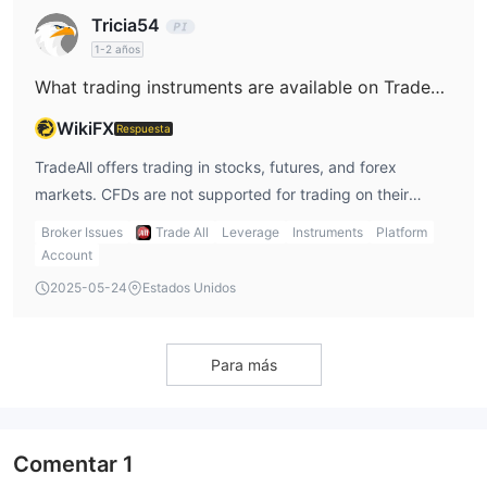
Tricia54
1-2 años
What trading instruments are available on TradeAll?
WikiFX
Respuesta
TradeAll offers trading in stocks, futures, and forex
markets. CFDs are not supported for trading on their
platform.
Broker Issues
Trade All
Leverage
Instruments
Platform
Account
2025-05-24
Estados Unidos
Para más
Comentar
1