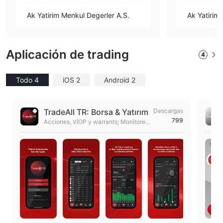
Ak Yatirim Menkul Degerler A.S.
Ak Yatirim
Aplicación de trading
4
Todo 4
iOS 2
Android 2
TradeAll TR: Borsa & Yatırım
Descargas
799
Acciones, VİOP y warrants; Monitoree
capital, mercado y valores con datos
en vivo.