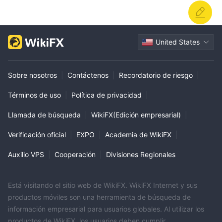
United States
Sobre nosotros
|
Contáctenos
|
Recordatorio de riesgo
|
Términos de uso
|
Política de privacidad
|
Llamada de búsqueda
|
WikiFX(Edición empresarial)
|
Verificación oficial
|
EXPO
|
Academia de WikiFX
|
Auxilio VPS
|
Cooperación
|
Divisiones Regionales
Está visitando el sitio web de WikiFX. WikiFX Internet y sus
productos móviles son una herramienta de búsqueda de
información empresarial para usuarios globales. Al utilizar los
productos de WikiFX, los usuarios deben cumplir