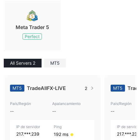
Meta Trader 5
Perfect
All Servers 2
MT5
TradeAllFX-LIVE
Trad
MT5
MT5
2
País/Región
Apalancamiento
País/Región
--
--
--
IP de servidor
Ping
IP de servido
217.***.239
217.***.238
192 ms