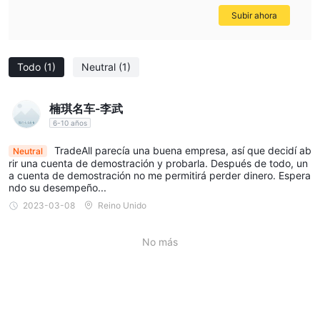
Subir ahora
Todo
(1)
Neutral
(1)
楠琪名车-李武
6-10 años
TradeAll parecía una buena empresa, así que decidí ab
Neutral
rir una cuenta de demostración y probarla. Después de todo, un
a cuenta de demostración no me permitirá perder dinero. Espera
ndo su desempeño...
2023-03-08
Reino Unido
No más