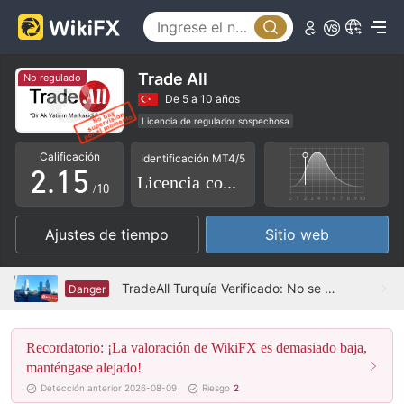
0
1
2
Trade All
No regulado
0
3
De 5 a 10 años
Licencia de regulador sospechosa
1
0
4
Licencia completa de MT5
Riesgo potencial alto
Calificación
Identificación MT4/5
2
.
1
5
Licencia completa
/10
3
2
6
Ajustes de tiempo
Sitio web
4
3
7
5
4
8
TradeAll Turquía Verificado: No se encontró presencia física
Danger
6
5
9
Recordatorio: ¡La valoración de WikiFX es demasiado baja,
7
6
manténgase alejado!
8
7
Detección anterior 2026-08-09
Riesgo
2