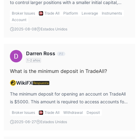
to control larger positions with a smaller initial capital,
though it increases both profit and risk potential.
Broker Issues
Trade All
Platform
Leverage
Instruments
Account
2025-08-08
Estados Unidos
Darren Ross
1-2 años
What is the minimum deposit in TradeAll?
WikiFX
Respuesta
The minimum deposit for opening an account on TradeAll
is $5000. This amount is required to access accounts for
forex, stocks, or futures trading.
Broker Issues
Trade All
Withdrawal
Deposit
2025-06-27
Estados Unidos