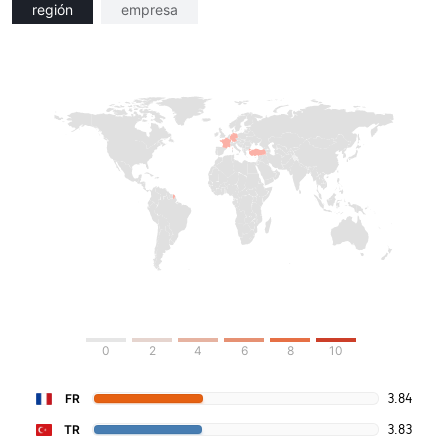
región
empresa
0
2
4
6
8
10
3.84
FR
3.83
TR