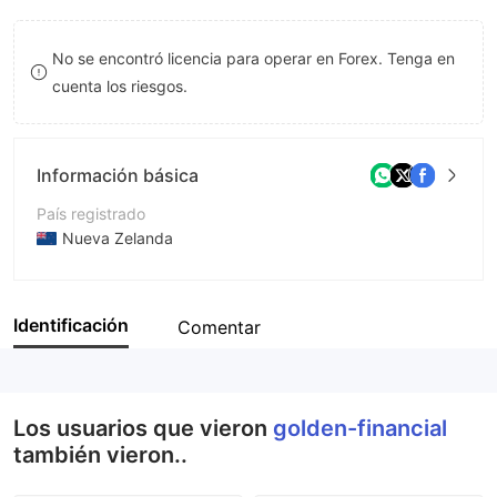
9
7
8
No se encontró licencia para operar en Forex. Tenga en
8
9
cuenta los riesgos.
9
Información básica
País registrado
Nueva Zelanda
Período de Funcionamiento
De 5 a 10 años
Identificación
Comentar
Empresa
Golden Financial Service Ltd
Los usuarios que vieron
golden-financial
también vieron..