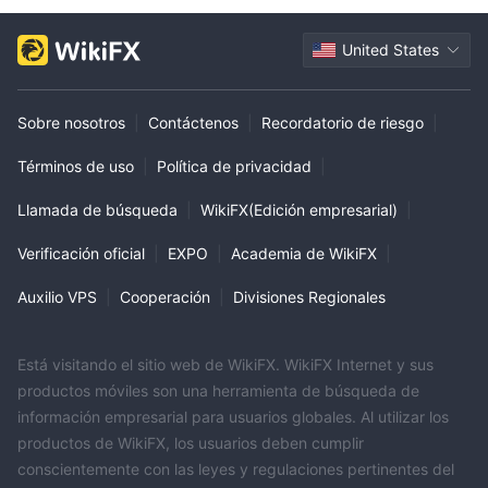
United States
Sobre nosotros
|
Contáctenos
|
Recordatorio de riesgo
|
Términos de uso
|
Política de privacidad
|
Llamada de búsqueda
|
WikiFX(Edición empresarial)
|
Verificación oficial
|
EXPO
|
Academia de WikiFX
|
Auxilio VPS
|
Cooperación
|
Divisiones Regionales
Está visitando el sitio web de WikiFX. WikiFX Internet y sus
productos móviles son una herramienta de búsqueda de
información empresarial para usuarios globales. Al utilizar los
productos de WikiFX, los usuarios deben cumplir
conscientemente con las leyes y regulaciones pertinentes del