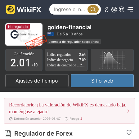
golden-financial
No regulado
0
De 5 a 10 años
Licencia de regulador sospechosa
1
0
Zona de negocio sospechoso
Riesgo potencial alto
Calificación
Índice regulador
2.64
2
.
0
1
Índice de negocio
7.09
/10
Índice de control de riesgo
2.88
3
1
2
Ajustes de tiempo
Sitio web
4
2
3
5
3
4
Recordatorio: ¡La valoración de WikiFX es demasiado baja,
6
4
5
manténgase alejado!
Detección anterior 2026-08-07
Riesgo
2
7
5
6
Regulador de Forex
8
6
7