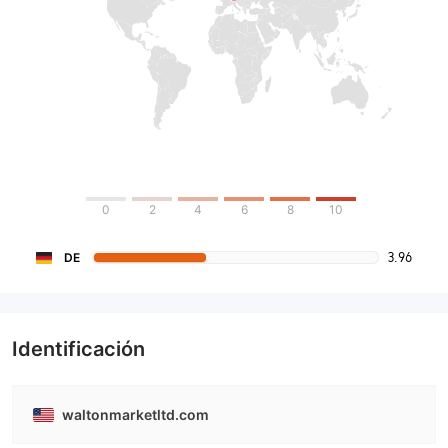
0
2
4
6
8
10
3.96
DE
Identificación
waltonmarketltd.com