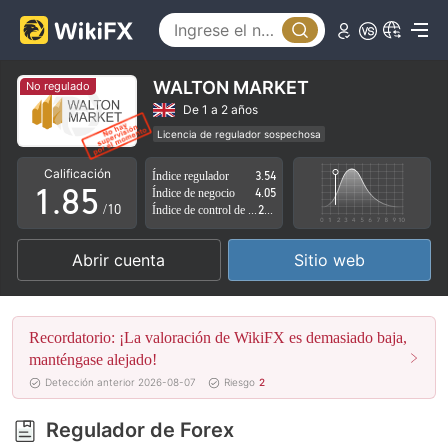
3
0
4
1
5
2
WALTON MARKET
No regulado
6
3
De 1 a 2 años
Licencia de regulador sospechosa
0
7
4
Zona de negocio sospechoso
Riesgo potencial alto
Calificación
Índice regulador
3.54
1
.
8
5
Índice de negocio
4.05
/10
Índice de control de riesgo
2.48
2
9
6
Abrir cuenta
Sitio web
3
7
4
8
Recordatorio: ¡La valoración de WikiFX es demasiado baja,
5
9
manténgase alejado!
Detección anterior 2026-08-07
Riesgo
2
6
Regulador de Forex
7