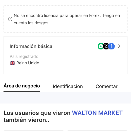
8
No se encontró licencia para operar en Forex. Tenga en
9
cuenta los riesgos.
Información básica
País registrado
Reino Unido
Período de Funcionamiento
De 1 a 2 años
Área de negocio
Identificación
Comentar
Empresa
Walton Market Management Ltd
Los usuarios que vieron
WALTON MARKET
también vieron..