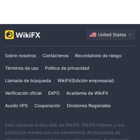
United States
Sobre nosotros
|
Contáctenos
|
Recordatorio de riesgo
|
Términos de uso
|
Política de privacidad
|
Llamada de búsqueda
|
WikiFX(Edición empresarial)
|
Verificación oficial
|
EXPO
|
Academia de WikiFX
|
Auxilio VPS
|
Cooperación
|
Divisiones Regionales
Está visitando el sitio web de WikiFX. WikiFX Internet y sus
productos móviles son una herramienta de búsqueda de
información empresarial para usuarios globales. Al utilizar los