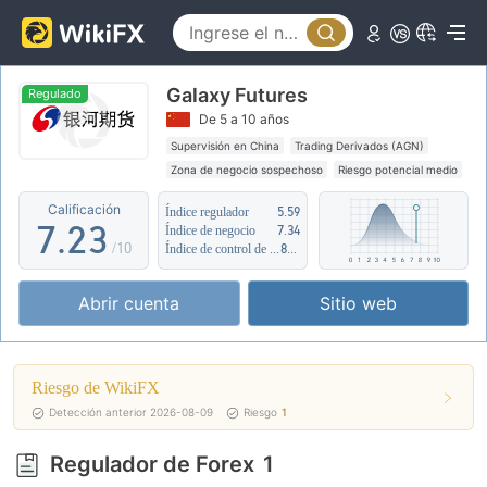
2
3
Galaxy Futures
4
0
Regulado
De 5 a 10 años
5
0
1
Supervisión en China
Trading Derivados (AGN)
Zona de negocio sospechoso
Riesgo potencial medio
6
1
2
Calificación
Índice regulador
5.59
7
.
2
3
Índice de negocio
7.34
/10
Índice de control de riesgo
8.01
8
3
4
Abrir cuenta
Sitio web
9
4
5
5
6
Riesgo de WikiFX
6
7
Detección anterior 2026-08-09
Riesgo
1
7
8
Regulador de Forex
1