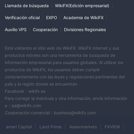
Llamada de búsqueda
|
WikiFX(Edición empresarial)
|
Verificación oficial
|
EXPO
|
Academia de WikiFX
|
Auxilio VPS
|
Cooperación
|
Divisiones Regionales
Está visitando el sitio web de WikiFX. WikiFX Internet y sus
productos móviles son una herramienta de búsqueda de
información empresarial para usuarios globales. Al utilizar los
productos de WikiFX, los usuarios deben cumplir
conscientemente con las leyes y regulaciones pertinentes del
país y la región donde se encuentran.
Facebook：wikifx.es
Para corregir la matrícula y otra información, envíe información
a：qa@wikifx.com
Cooperación comercial：business@wikifx.com
amari Capital
Land Prime
Assexmarkets
FXVIEW