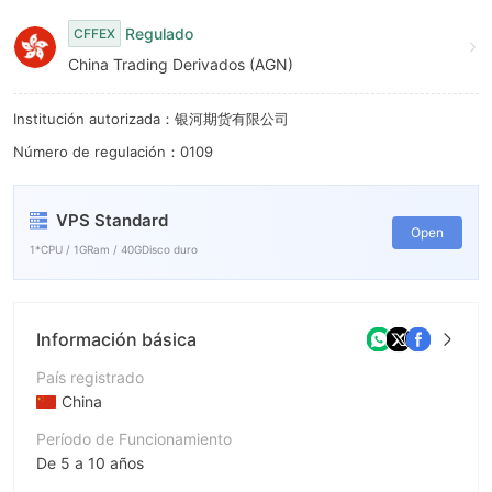
8
9
Regulado
CFFEX
9
China Trading Derivados (AGN)
Institución autorizada：银河期货有限公司
Número de regulación：0109
VPS Standard
Open
1*CPU / 1GRam / 40GDisco duro
Información básica
País registrado
China
Período de Funcionamiento
De 5 a 10 años