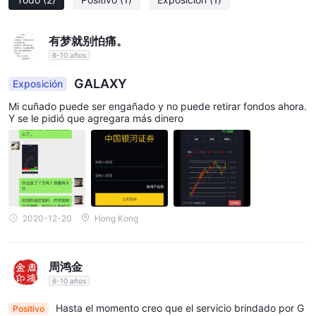
有梦就别怕痛。
6-10 años
GALAXY
Exposición
Mi cuñado puede ser engañado y no puede retirar fondos ahora.
Y se le pidió que agregara más dinero
2020-12-20
Hong Kong
周鸿金
6-10 años
Hasta el momento creo que el servicio brindado por G
Positivo