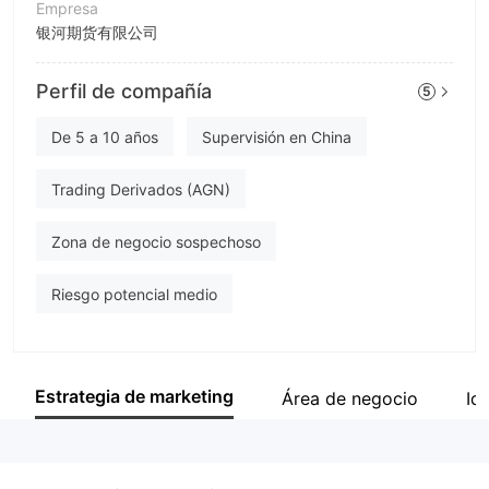
Empresa
银河期货有限公司
Abreviación
Perfil de compañía
5
Galaxy Futures
Empleado de la empresa
De 5 a 10 años
Supervisión en China
--
Trading Derivados (AGN)
Zona de negocio sospechoso
Riesgo potencial medio
Estrategia de marketing
Área de negocio
Id