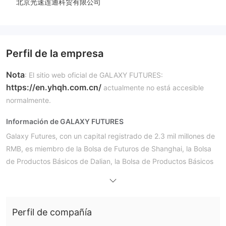
北京光速连通科贸有限公司
Perfil de la empresa
Nota
: El sitio web oficial de GALAXY FUTURES:
https://en.yhqh.com.cn/
actualmente no está accesible
normalmente.
Información de GALAXY FUTURES
Galaxy Futures, con un capital registrado de 2.3 mil millones de
RMB, es miembro de la Bolsa de Futuros de Shanghai, la Bolsa
de Productos Básicos de Dalian, la Bolsa de Productos Básicos
de Zhengzhou, la Bolsa Internacional de Energía de Shanghai, y
miembro de compensación completo de la Bolsa de Futuros
Financieros de China. Galaxy Futures puede actuar como
Perfil de compañía
agente para el trading de futuros de todas las variedades
nacionales, proporcionando una matriz multidimensional de