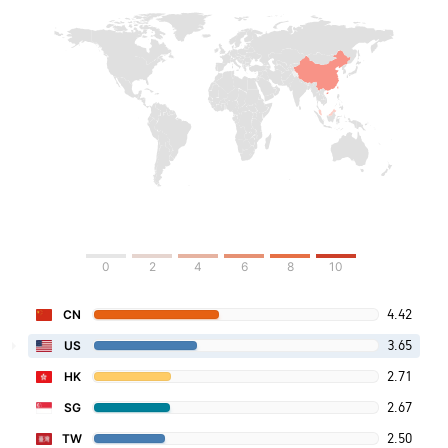
0
2
4
6
8
10
4.42
CN
3.65
US
2.71
HK
2.67
SG
2.50
TW