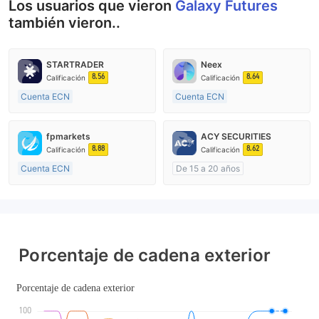
Los usuarios que vieron
Galaxy Futures
también vieron..
STARTRADER
Neex
8.56
8.64
Calificación
Calificación
Cuenta ECN
Cuenta ECN
De 10 a 15 años
De 15 a 20 años
Supervisión en Australia
Supervisión en Australia
fpmarkets
ACY SECURITIES
Creación Mercado Forex (MM)
Creación Mercado Forex (MM)
8.88
8.62
Calificación
Calificación
Licencia completa de MT4
Licencia completa de MT4
Cuenta ECN
De 15 a 20 años
Más de 20 años
Supervisión en Australia
Supervisión en Australia
Creación Mercado Forex (MM)
Creación Mercado Forex (MM)
Licencia completa de MT4
Licencia completa de MT4
Porcentaje de cadena exterior