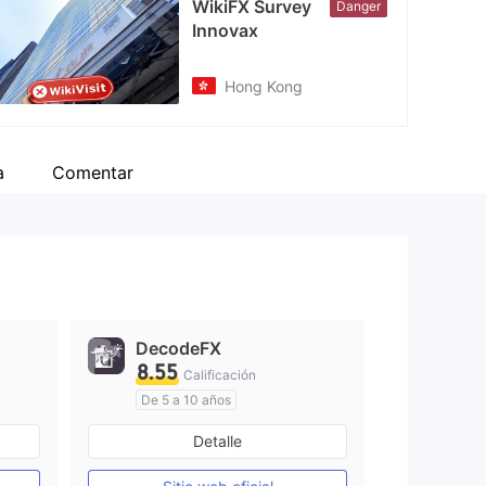
WikiFX Survey
Danger
Innovax
Hong Kong
a
Comentar
DecodeFX
8.55
Calificación
De 5 a 10 años
Supervisión en Australia
Detalle
Creación Mercado Forex (MM)
Creación Mercado Forex (MM)
Licencia completa de MT4