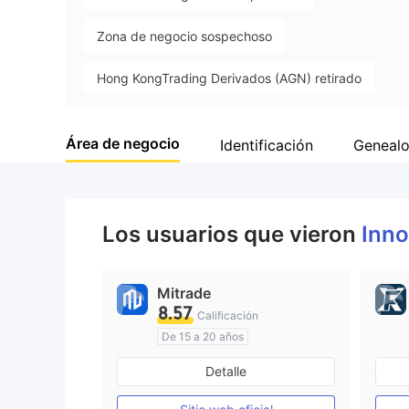
9
Zona de negocio sospechoso
Hong KongTrading Derivados (AGN) retirado
Riesgo potencial alto
Área de negocio
Identificación
Genealo
Los usuarios que vieron
Inn
Mitrade
8.57
Calificación
De 15 a 20 años
Supervisión en Australia
Detalle
Creación Mercado Forex (MM)
Auto-investigación