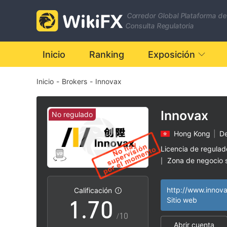
0
Corredor Global Plataforma de
1
Consulta Regulatoria
2
Inicio
Ranking
Exposición
Inicio
-
Brokers
-
Innovax
3
4
Innovax
No regulado
Hong Kong
|
De
5
Licencia de regula
Zona de negocio
|
0
6
Hong KongTrading
|
retirado
http://www.innov
Calificación
Riesgo potencial a
|
1
.
7
0
Sitio web
/10
Abrir cuenta