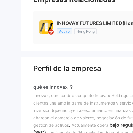
INNOVAX FUTURES LIMITED(Hon
Activo
Hong Kong
Perfil de la empresa
qué es Innovax ？
Innovax, con nombre completo Innovax Holdings Lim
clientes una amplia gama de instrumentos y servic
inversión (que incluyen asesoramiento en finanzas 
abarcan el comercio de valores, negociación de futu
.
bajo regu
gestión de activos
Actualmente opera
(SFC)
con licencia de “Negociación de contratos 