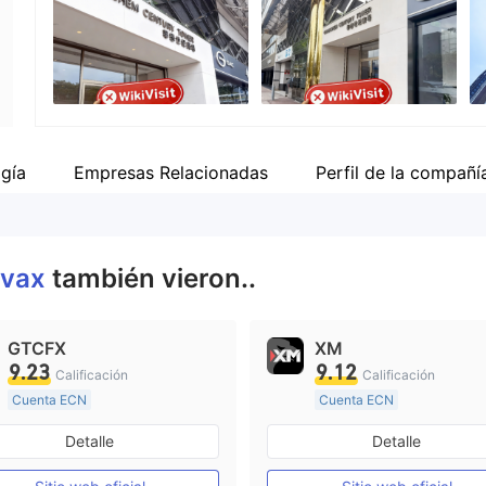
Empleado de la empresa
--
gía
Empresas Relacionadas
Perfil de la compañí
ovax
también vieron..
GTCFX
XM
9.23
9.12
Calificación
Calificación
Cuenta ECN
Cuenta ECN
De 15 a 20 años
De 15 a 20 años
Detalle
Detalle
Supervisión en Reino Unido
Supervisión en Australia
Creación Mercado Forex (MM)