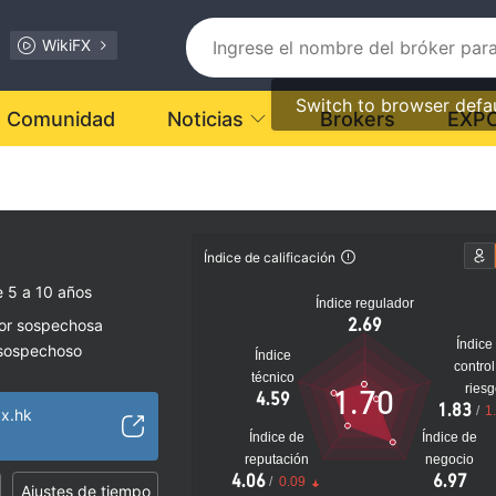
WikiFX
Switch to browser defa
Comunidad
Noticias
Brokers
EXP
Índice de calificación
 5 a 10 años
Índice regulador
2.69
dor sospechosa
Índice
 sospechoso
Índice
control
 Derivados (AGN)
técnico
ries
1.70
4.59
1.83
/
1
ax.hk
lto
Índice de
Índice de
reputación
negocio
4.06
6.97
/
0.09
Ajustes de tiempo