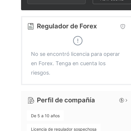
2
8
1
3
9
2
Regulador de Forex
4
3
5
4
No se encontró licencia para operar
en Forex. Tenga en cuenta los
6
5
riesgos.
7
6
Perfil de compañía
5
8
7
De 5 a 10 años
9
8
Licencia de regulador sospechosa