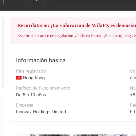
Recordatorio: ¡La valoración de WikiFX es demasia
Este broker carece de regulación válida en Forex. ¡Por favor, tenga e
Información básica
País registrado
Cor
Hong Kong
en
Período de Funcionamiento
Nú
De 5 a 10 años
+8
Empresa
Pá
Innovax Holdings Limited
ht
Abreviación
Di
Innovax