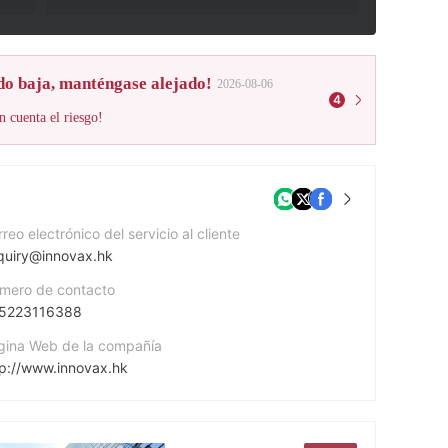
do baja, manténgase alejado!
2026-08-06
4
n cuenta el riesgo!
reo electrónico del servicio al cliente
quiry@innovax.hk
mero de contacto
5223116388
gina Web de la compañía
tp://www.innovax.hk
rección de la empresa
Unit A-C, 20/F, Neich Tower, 128 Gloucester Road, Wanchai, Hong Kong