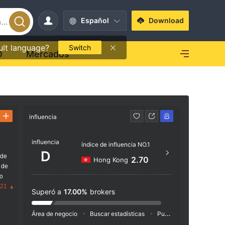
Español
Download
ult language?
Switch
O
Mercados
influencia
Contacto
influencia
+852
índice de influencia NO.1
D
 de
http
2.70
Hong Kong
 de
Unit A
go
cester
.21
Superó a
17.00%
brokers
Área de negocio
Buscar estadísticas
Publicidad
Índice de