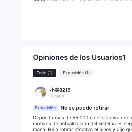
En el siguiente artículo nos proponemos revisar y e
aspectos, presentando datos precisos y organizados.
del artículo, ofreceremos un breve resumen que res
permitirá comprender sus características más des
Pros contras
Innovaxviene con su conjunto único de ventajas y 
Opiniones de los Usuarios
1
regulado por la SFC,
En el lado positivo, es
contr
amplio espe
comerciantes. La empresa ofrece un
diversos requisitos de los comerciantes, mejorando
Todo
(1)
Exposición
(1)
herramientas comerciales
se convierte en una 
sobresale en atención al c
La empresa también
小美8215
para sus clientes.
3-5 años
cobra tarifas comerciales y t
a la baja, Innovax
No se puede retirar
Exposición
informes que sugier
los comerciantes. Además,
Deposito más de 55.000 en el sitio web de 
es Innovax seguro o estafa？
motivos de actualización del sistema. El seg
mana. Fui a retirar efectivo el lunes y dije
al considerar la seguridad de una empresa financie