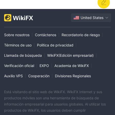
United States
Sobre nosotros
|
Contáctenos
|
Recordatorio de riesgo
|
Términos de uso
|
Política de privacidad
|
Llamada de búsqueda
|
WikiFX(Edición empresarial)
|
Verificación oficial
|
EXPO
|
Academia de WikiFX
|
Auxilio VPS
|
Cooperación
|
Divisiones Regionales
Está visitando el sitio web de WikiFX. WikiFX Internet y sus
productos móviles son una herramienta de búsqueda de
información empresarial para usuarios globales. Al utilizar los
productos de WikiFX, los usuarios deben cumplir