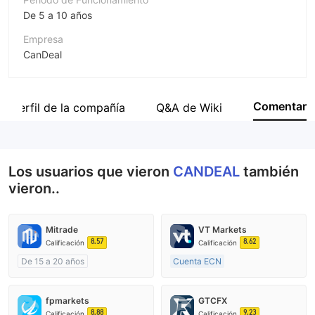
De 5 a 10 años
Empresa
CanDeal
Abreviación
CANDEAL
Comentar
Perfil de la compañía
Q&A de Wiki
Empleado de la empresa
--
Los usuarios que vieron
CANDEAL
también
vieron..
Mitrade
VT Markets
8.57
8.62
Calificación
Calificación
De 15 a 20 años
Cuenta ECN
Supervisión en Australia
De 10 a 15 años
Creación Mercado Forex (MM)
Supervisión en Australia
fpmarkets
GTCFX
Auto-investigación
Creación Mercado Forex (MM)
8.88
9.23
Calificación
Calificación