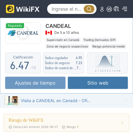
1
2
2
0
3
CANDEAL
3
1
4
Regulado
De 5 a 10 años
4
2
5
Supervisión en Canadá
Trading Derivados (EP)
Zona de negocio sospechoso
Riesgo potencial medio
5
3
6
Calificación
Índice regulador
4.95
6
.
4
7
Índice de negocio
7.23
/10
Índice de control de riesgo
7.66
7
5
8
Ajustes de tiempo
Sitio web
8
6
9
9
7
Visita a CANDEAL en Canadá - Oficina Encontrada
8
Riesgo de WikiFX
9
Detección anterior 2026-08-07
Riesgo
1