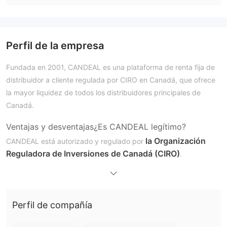
Perfil de la empresa
Fundada en 2001, CANDEAL es una plataforma de renta fija de
distribuidor a cliente regulada por CIRO en Canadá, que ofrece
la mayor liquidez de todos los distribuidores principales de
Canadá.
Ventajas y desventajas
¿Es
CANDEAL
legítimo?
la Organización
CANDEAL está autorizado y regulado por
Reguladora de Inversiones de Canadá (CIRO)
.
¿Qué puedo operar en CANDEAL?
CANDEAL proporciona a los participantes mercados
renta fija canadiense
electrónicos para la gama completa de
Perfil de compañía
y derivados OTC
.