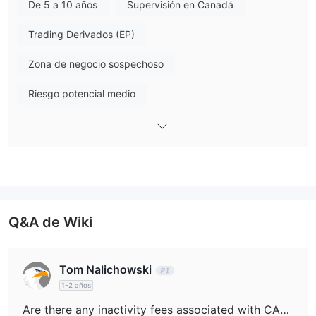
De 5 a 10 años
Supervisión en Canadá
Plataforma de trading
CANDEAL afirma que los traders pueden acceder a mercados
Trading Derivados (EP)
plataforma
electrónicos de distribuidor a cliente en la
Zona de negocio sospechoso
CanDeal Evolution
. Proporciona registros de operaciones
electrónicas que son permanentes y accesibles para cada
Riesgo potencial medio
interacción. También proporciona un registro único e inmutable
de la información necesaria para confirmar y liquidar una
transacción.
Q&A de Wiki
Tom Nalichowski
1-2 años
Are there any inactivity fees associated with CANDEAL accounts, and if so, what terms or requirements apply?