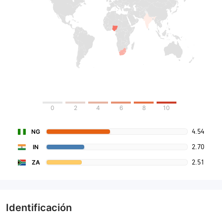
0
2
4
6
8
10
4.54
NG
2.70
IN
2.51
ZA
Identificación