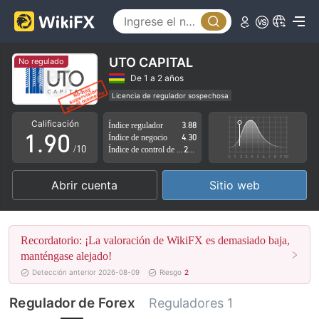
4
5
6
UTO CAPITAL
No regulado
7
De 1 a 2 años
Licencia de regulador sospechosa
0
8
Riesgo potencial alto
Calificación
Índice regulador
3.88
1
.
9
0
Índice de negocio
4.30
/10
Índice de control de riesgo
2.51
2
1
Abrir cuenta
Sitio web
3
2
4
3
Recordatorio: ¡La valoración de WikiFX es demasiado baja,
5
4
manténgase alejado!
Detección anterior 2026-08-09
Riesgo
2
6
5
Regulador de Forex
Reguladores 1
7
6