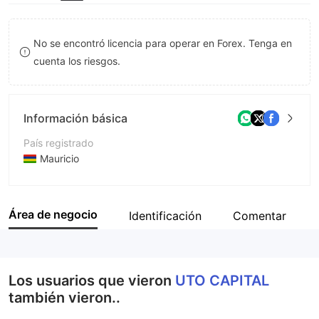
8
7
9
8
No se encontró licencia para operar en Forex. Tenga en
cuenta los riesgos.
9
Información básica
País registrado
Mauricio
Período de Funcionamiento
De 1 a 2 años
Área de negocio
Identificación
Comentar
Empresa
UTO Capital LTD
Los usuarios que vieron
UTO CAPITAL
también vieron..