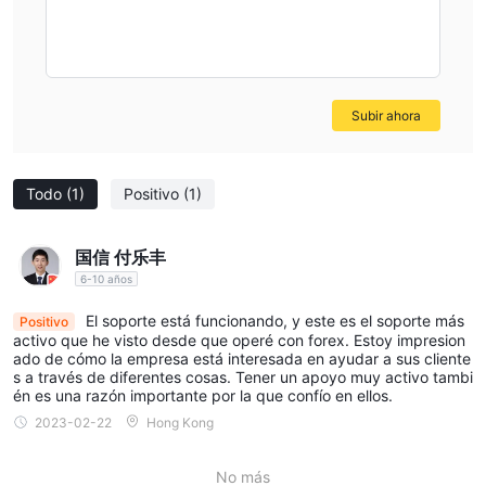
sospecha que las reglamentaciones reclamadas, como la fca
del reino unido (número de licencia: 507880) y la asic de
australia (número de licencia: 150 811 546), están clonadas.
esto plantea preocupaciones sobre el cumplimiento normativo
Subir ahora
del corredor y la protección del consumidor. es crucial que los
comerciantes tengan cuidado y consideren los riesgos
asociados antes de comprometerse con SAFECAP o cualquier
Todo
(1)
Positivo
(1)
corredor no regulado. La supervisión regulatoria juega un papel
vital para garantizar la transparencia, seguridad y equidad de
国信 付乐丰
las operaciones comerciales. se recomienda elegir un corredor
6-10 años
que esté debidamente regulado por una autoridad financiera
acreditada para mitigar los riesgos potenciales.
El soporte está funcionando, y este es el soporte más
Positivo
activo que he visto desde que operé con forex. Estoy impresion
Pros y contras
ado de cómo la empresa está interesada en ayudar a sus cliente
s a través de diferentes cosas. Tener un apoyo muy activo tambi
SAFECAPopera bajo sospechas de regulaciones clonadas, lo
én es una razón importante por la que confío en ellos.
que plantea preocupaciones sobre el cumplimiento normativo y
2023-02-22
Hong Kong
la protección del consumidor. el proveedor comercial ofrece
herramientas comerciales básicas pero carece de funciones
No más