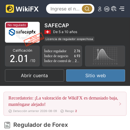
SAFECAP
No regulado
0
De 5 a 10 años
Licencia de regulador sospechosa
1
0
Zona de negocio sospechoso
Riesgo potencial alto
Calificación
Índice regulador
2.76
2
.
0
1
Índice de negocio
6.93
/10
Índice de control de riesgo
2.87
3
1
2
Abrir cuenta
Sitio web
4
2
3
5
3
4
Recordatorio: ¡La valoración de WikiFX es demasiado baja,
6
4
5
manténgase alejado!
Detección anterior 2026-08-09
Riesgo
2
7
5
6
Regulador de Forex
8
6
7