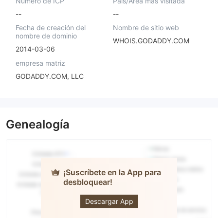
Número de ICP
País/Área más visitada
--
--
Fecha de creación del
Nombre de sitio web
nombre de dominio
WHOIS.GODADDY.COM
2014-03-06
empresa matriz
GODADDY.COM, LLC
Genealogía
¡Suscríbete en la App para
desbloquear!
SAFECAP
Descargar App