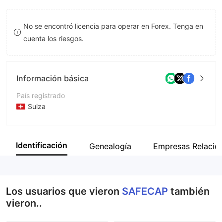
9
7
8
No se encontró licencia para operar en Forex. Tenga en
8
9
cuenta los riesgos.
9
Información básica
País registrado
Suiza
Período de Funcionamiento
De 5 a 10 años
Identificación
Genealogía
Empresas Relacio
Empresa
SAFECAP
Los usuarios que vieron
SAFECAP
también
vieron..