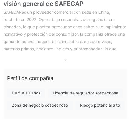
visión general de SAFECAP
SAFECAPes un proveedor comercial con sede en China,
fundado en 2022. Opera bajo sospechas de regulaciones
clonadas, lo que plantea preocupaciones sobre su cumplimiento
normativo y protección del consumidor. la compañía ofrece una
gama de activos negociables, incluidos pares de divisas,
materias primas, acciones, índices y criptomonedas, lo que
brinda a los comerciantes oportunidades para diversificar sus
carteras. los comerciantes pueden elegir entre diferentes tipos
de cuentas, como estándar, oro, platino y vip, cada una de las
Perfil de compañía
cuales ofrece varias características y beneficios.
SAFECAPbrinda acceso a plataformas comerciales populares
como metatrader 4 (mt4), webtrader y aplicaciones móviles, lo
De 5 a 10 años
Licencia de regulador sospechosa
que permite a los operadores ejecutar operaciones, analizar
Zona de negocio sospechoso
Riesgo potencial alto
datos de mercado y administrar sus posiciones de manera
eficiente. El servicio de atención al cliente está disponible por
correo electrónico y por teléfono, aunque la capacidad de
respuesta y la eficacia del soporte pueden variar. la empresa