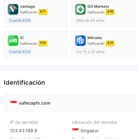
vantage
GO Markets
8.71
8.98
Calificación
Calificación
Cuenta ECN
Más de 20 años
De 10 a 15 años
Supervisión en Australia
Supervisión en Australia
Creación Mercado Forex (MM)
IC
Mitrade
Creación Mercado Forex (MM)
cTrader
9.09
8.59
Calificación
Calificación
Licencia completa de MT4
Cuenta ECN
De 15 a 20 años
De 15 a 20 años
Supervisión en Australia
Supervisión en Australia
Creación Mercado Forex (MM)
Creación Mercado Forex (MM)
Auto-investigación
Licencia completa de MT4
Identificación
safecapfx.com
IP de servidor
Ubicación del servidor
103.43.188.9
Singapur