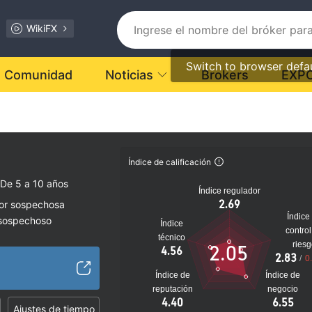
WikiFX
Switch to browser defa
Comunidad
Noticias
Brokers
EXP
Índice de calificación
De 5 a 10 años
Índice regulador
2.69
dor sospechosa
Índice
 sospechoso
Índice
control
lto
técnico
ries
2.05
4.56
2.83
/
0
Índice de
Índice de
reputación
negocio
4.40
6.55
Ajustes de tiempo