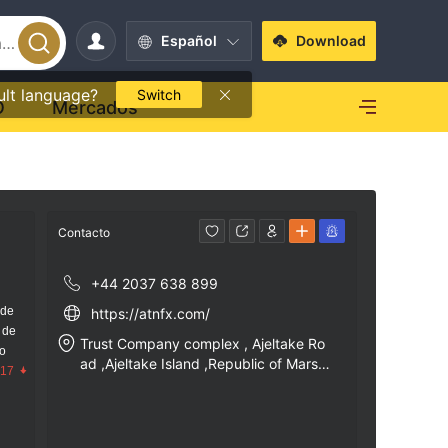
Español
Download
ult language?
Switch
O
Mercados
Contacto
+44 2037 638 899
 de
https://atnfx.com/
 de
Trust Company complex , Ajeltake Ro
go
ad ,Ajeltake Island ,Republic of Marsh
.17
all Island , Majuro.