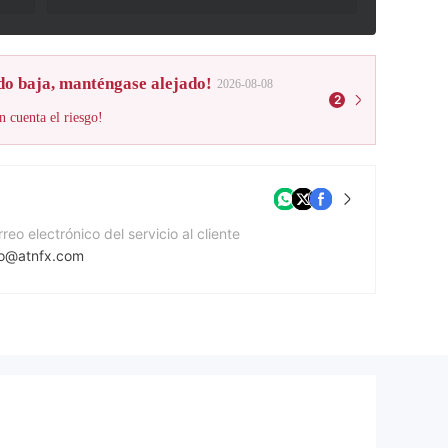
do baja, manténgase alejado!
2026-08-08
2
n cuenta el riesgo!
reo electrónico del servicio al cliente
fo@atnfx.com
mero de contacto
42037638899
gina Web de la compañía
ps://atnfx.com/