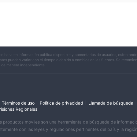
se basa en información pública disponible y comentarios de usuarios, esforzándo
atos pueden variar con el tiempo o debido a cambios en las fuentes. Se recomienda
n de manera independiente.
|
|
|
Términos de uso
Política de privacidad
Llamada de búsqueda
visiones Regionales
sus productos móviles son una herramienta de búsqueda de información 
temente con las leyes y regulaciones pertinentes del país y la regi