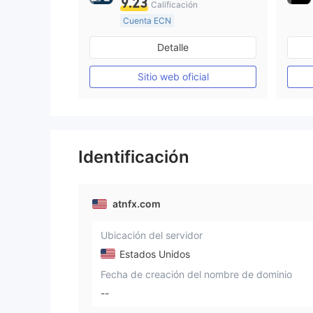
9.23
Calificación
Cuenta ECN
De 15 a 20 años
Detalle
Supervisión en Reino Unido
Creación Mercado Forex (MM)
Sitio web oficial
Licencia completa de MT4
Identificación
atnfx.com
Ubicación del servidor
Estados Unidos
Fecha de creación del nombre de dominio
--