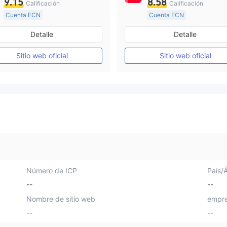
9.15
8.58
Calificación
Calificación
Cuenta ECN
Cuenta ECN
De 15 a 20 años
De 15 a 20 años
Detalle
Detalle
Supervisión en Australia
Supervisión en Australia
Creación Mercado Forex (MM)
Sitio web oficial
Sitio web oficial
Licencia completa de MT4
Licencia completa de MT4
Número de ICP
País/
--
--
Nombre de sitio web
empre
--
--