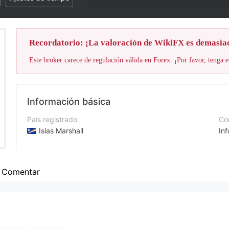
Recordatorio: ¡La valoración de WikiFX es demasia
Este broker carece de regulación válida en Forex. ¡Por favor, tenga e
Información básica
País registrado
Cor
Islas Marshall
In
Período de Funcionamiento
Nú
De 5 a 10 años
+4
Comentar
Empresa
Pá
ATNFX
htt