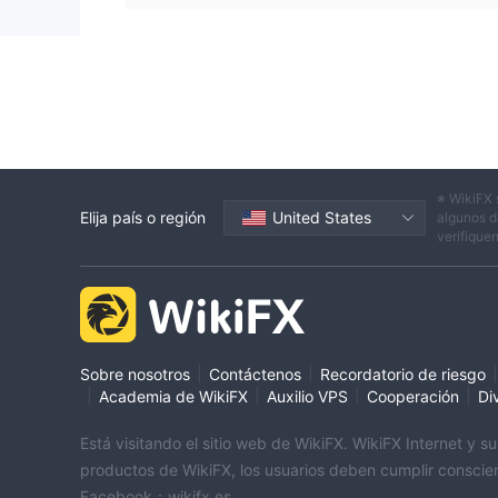
※ WikiFX 
Elija país o región
United States
algunos d
verifique
|
|
|
Sobre nosotros
Contáctenos
Recordatorio de riesgo
|
|
|
|
Academia de WikiFX
Auxilio VPS
Cooperación
Di
Está visitando el sitio web de WikiFX. WikiFX Internet y 
productos de WikiFX, los usuarios deben cumplir conscien
Facebook：wikifx.es