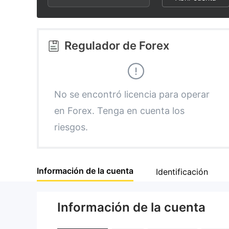
3
1
6
4
2
7
Regulador de Forex
5
3
8
6
4
9
No se encontró licencia para operar
en Forex. Tenga en cuenta los
7
5
riesgos.
8
6
Información de la cuenta
Identificación
9
7
Información de la cuenta
8