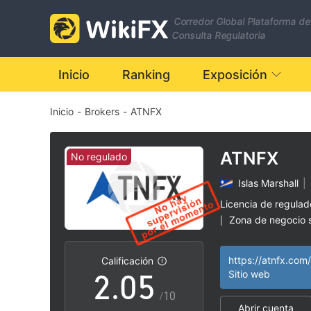
Corredor Global Plataforma de
Consulta Regulatoria
0
Inicio
Ranking
Exposición
Inicio
-
Brokers
-
ATNFX
1
2
ATNFX
No regulado
Islas Marshall
|
0
3
Licencia de regula
Zona de negocio
|
1
4
Riesgo potencial a
|
https://atnfx.com/
Calificación
2
.
0
5
Sitio web
/10
Abrir cuenta