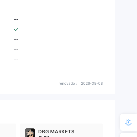
--
--
--
--
renovado：
2026-08-08
l
DBG MARKETS