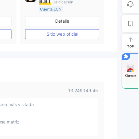
8.81
Calificación
Cuenta ECN
De 10 a 15 años
Detalle
Supervisión en Australia
Creación Mercado Forex (MM)
Creación Mercado Forex (MM)
Sitio web oficial
Licencia completa de MT4
TOP
Chrome
13.249.149.45
Área más visitada
sa matriz