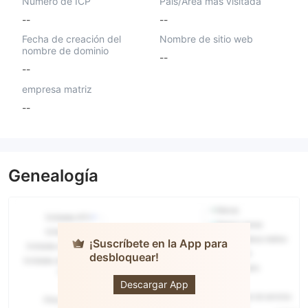
Número de ICP
País/Área más visitada
--
--
Fecha de creación del
Nombre de sitio web
nombre de dominio
--
--
empresa matriz
--
Genealogía
¡Suscríbete en la App para
desbloquear!
QuantumAI.Trade
Descargar App