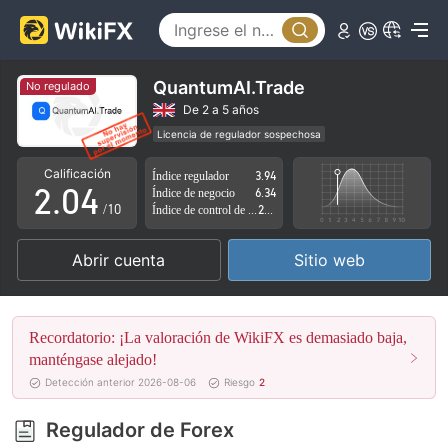
0
1
QuantumAI.Trade
No regulado
0
2
De 2 a 5 años
Licencia de regulador sospechosa
1
3
Zona de negocio sospechoso
Riesgo potencial alto
Calificación
Índice regulador
3.94
2
.
0
4
Índice de negocio
6.34
/10
Índice de control de riesgo
2.80
3
1
5
Abrir cuenta
Sitio web
4
2
6
5
3
7
Recordatorio: ¡La valoración de WikiFX es demasiado baja,
6
4
8
manténgase alejado!
Detección anterior 2026-08-06
Riesgo
2
7
5
9
Regulador de Forex
8
6