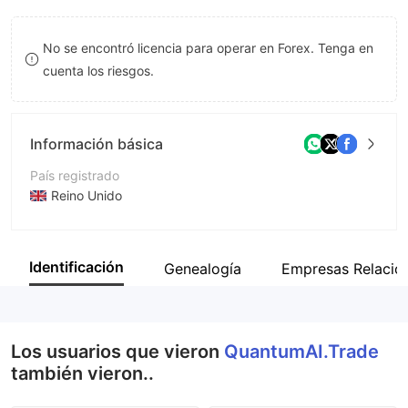
9
7
No se encontró licencia para operar en Forex. Tenga en
8
cuenta los riesgos.
9
Información básica
País registrado
Reino Unido
Período de Funcionamiento
De 2 a 5 años
Identificación
Genealogía
Empresas Relacio
Empresa
QuantumAI.Trade
Los usuarios que vieron
QuantumAI.Trade
también vieron..