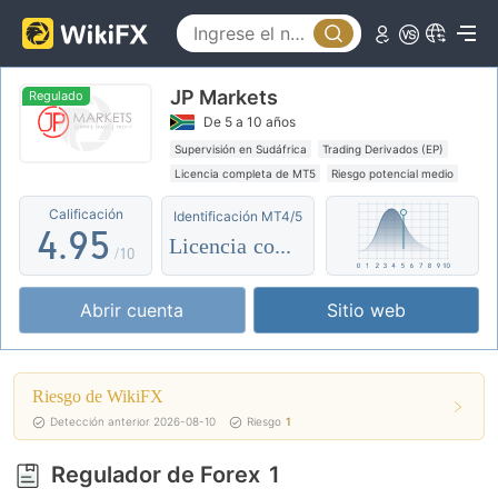
4
0
0
5
1
JP Markets
1
6
2
Regulado
De 5 a 10 años
2
7
3
Supervisión en Sudáfrica
Trading Derivados (EP)
Licencia completa de MT5
Riesgo potencial medio
3
8
4
Calificación
Identificación MT4/5
4
.
9
5
Licencia completa
/10
5
6
Abrir cuenta
Sitio web
6
7
7
8
Riesgo de WikiFX
8
9
Detección anterior 2026-08-10
Riesgo
1
9
Regulador de Forex
1