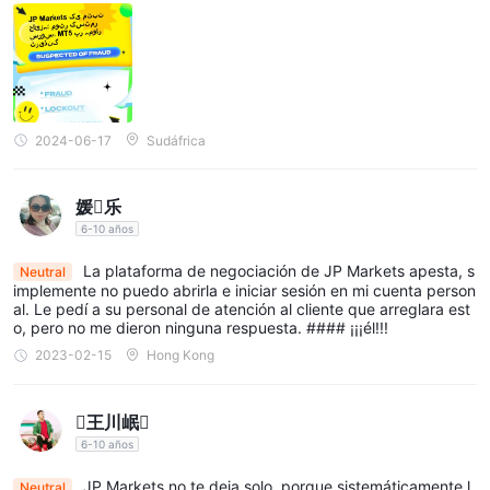
2024-06-17
Sudáfrica
媛乐
6-10 años
La plataforma de negociación de JP Markets apesta, s
Neutral
implemente no puedo abrirla e iniciar sesión en mi cuenta person
al. Le pedí a su personal de atención al cliente que arreglara est
o, pero no me dieron ninguna respuesta. #### ¡¡¡él!!!
2023-02-15
Hong Kong
王川岷
6-10 años
JP Markets no te deja solo, porque sistemáticamente l
Neutral