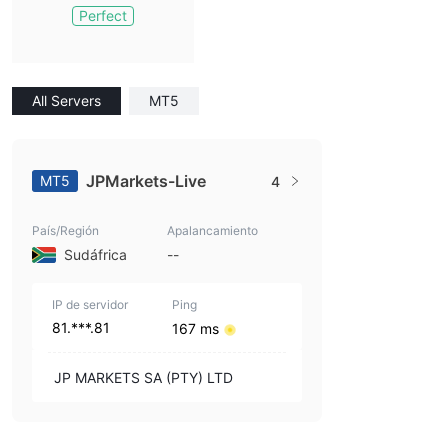
Perfect
All Servers
MT5
JPMarkets-Live
MT5
4
País/Región
Apalancamiento
Sudáfrica
--
IP de servidor
Ping
81.***.81
167 ms
JP MARKETS SA (PTY) LTD