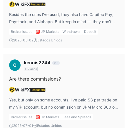
WikiFX
Respuesta
Besides the ones I’ve used, they also have Capitec Pay,
Paystack, and Alphapo. But keep in mind — they don’t
have PayPal or major card options, which might be a
Broker Issues
JP Markets
Withdrawal
Deposit
dealbreaker for some traders.
2025-08-02
Estados Unidos
kennis2244
1-2 años
Are there commissions?
WikiFX
Respuesta
Yes, but only on some accounts. I’ve paid $3 per trade on
my VIP account, but no commission on JPM Micro 300 or
Premium accounts. This is why I always check the jp
Broker Issues
JP Markets
Fees and Spreads
markets account types before opening a position.
2025-07-01
Estados Unidos