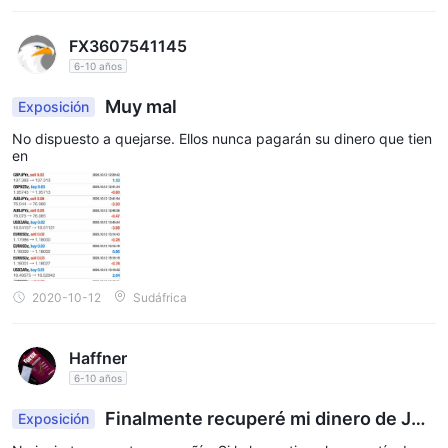
FX3607541145
6-10 años
Muy mal
Exposición
No dispuesto a quejarse. Ellos nunca pagarán su dinero que tien
en
2020-10-12
Sudáfrica
Haffner
6-10 años
Finalmente recuperé mi dinero de JP
Exposición
Markets