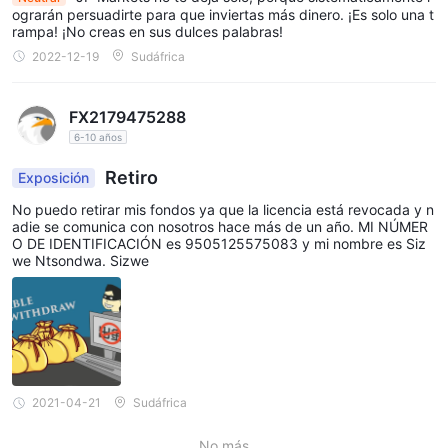
ograrán persuadirte para que inviertas más dinero. ¡Es solo una t
rampa! ¡No creas en sus dulces palabras!
2022-12-19
Sudáfrica
FX2179475288
6-10 años
Retiro
Exposición
No puedo retirar mis fondos ya que la licencia está revocada y n
adie se comunica con nosotros hace más de un año. MI NÚMER
O DE IDENTIFICACIÓN es 9505125575083 y mi nombre es Siz
we Ntsondwa. Sizwe
2021-04-21
Sudáfrica
No más