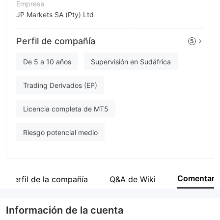
Empresa
JP Markets SA (Pty) Ltd
Abreviación
Perfil de compañía
5
JP Markets
Empleado de la empresa
De 5 a 10 años
Supervisión en Sudáfrica
--
Trading Derivados (EP)
Licencia completa de MT5
Riesgo potencial medio
Comentar
Perfil de la compañía
Q&A de Wiki
Información de la cuenta