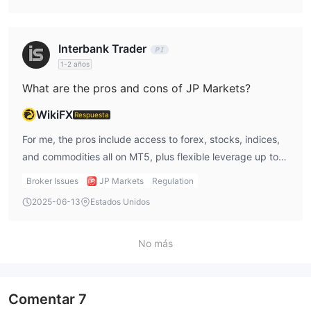
Interbank Trader
1-2 años
What are the pros and cons of JP Markets?
WikiFX
Respuesta
For me, the pros include access to forex, stocks, indices,
and commodities all on MT5, plus flexible leverage up to
1:2000 and low jp markets minimum deposit of R100 on
Broker Issues
JP Markets
Regulation
certain accounts. The cons are equally important: expired
2025-06-13
Estados Unidos
regulation, limited service regions, and payment method
limitations. This balance is exactly why I use them
selectively.
No más
Comentar
7