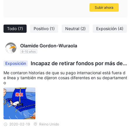
Subir ahora
Todo
(7)
Positivo
(1)
Neutral
(2)
Exposición
(4)
Olamide Gordon-Wuraola
6-10 años
Incapaz de retirar fondos por más de u
Exposición
n mes ahora
Me contaron historias de que su pago internacional está fuera d
e línea y también me dijeron cosas diferentes en su departament
o
2020-02-19
Reino Unido