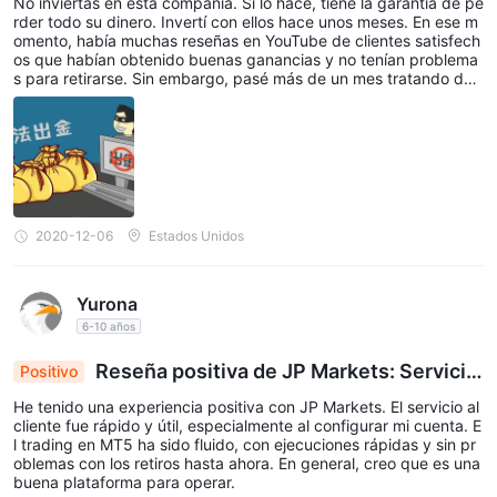
No inviertas en esta compañía. Si lo hace, tiene la garantía de pe
rder todo su dinero. Invertí con ellos hace unos meses. En ese m
omento, había muchas reseñas en YouTube de clientes satisfech
os que habían obtenido buenas ganancias y no tenían problema
s para retirarse. Sin embargo, pasé más de un mes tratando de r
etirarme y no recibí ni un centavo. Después de muchas pruebas
fallidas, un viejo amigo comerciante con experiencia me recome
ndó a una firma de litigios llamada Forensic Pro, puede buscarlos
en Google, recuperaron mi dinero, cada centavo de JP Markets .
2020-12-06
Estados Unidos
Yurona
6-10 años
Reseña positiva de JP Markets: Servicio
Positivo
al cliente eficiente, operaciones MT5 sin proble
He tenido una experiencia positiva con JP Markets. El servicio al
mas
cliente fue rápido y útil, especialmente al configurar mi cuenta. E
l trading en MT5 ha sido fluido, con ejecuciones rápidas y sin pr
oblemas con los retiros hasta ahora. En general, creo que es una
buena plataforma para operar.