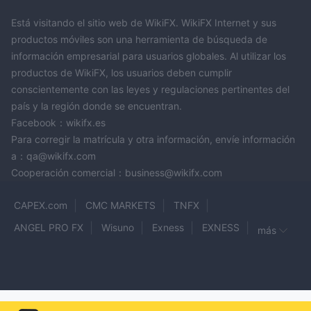
Está visitando el sitio web de WikiFX. WikiFX Internet y sus
productos móviles son una herramienta de búsqueda de
información empresarial para usuarios globales. Al utilizar los
productos de WikiFX, los usuarios deben cumplir
conscientemente con las leyes y regulaciones pertinentes del
país y la región donde se encuentran.
Facebook：wikifx.es
Para corregir la matrícula y otra información, envíe información
a：qa@wikifx.com
Cooperación comercial：business@wikifx.com
CAPEX.com
CMC MARKETS
TNFX
ANGEL PRO FX
Wisuno
Exness
EXNESS
más
ADSS
LME
Far East
BTSE
RichGold
OGFX
ASTROPIPS
FinMarket
Pluton
SWHYHK
Professional Toptrade
FX Fair