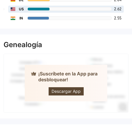
2.62
US
2.55
IN
Genealogía
¡Suscríbete en la App para
desbloquear!
JP Markets
Descargar App