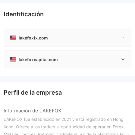
Creación Mercado Forex (MM)
Creación Mercado Forex (MM)
Licencia completa de MT4
Licencia completa de MT4
Identificación
lakefoxfx.com
lakefoxcapital.com
Perfil de la empresa
Información de LAKEFOX
LAKEFOX fue establecido en 2021 y está registrado en Hong
Kong. Ofrece a los traders la oportunidad de operar en Forex,
Metales, Índices, Petróleo y admite el uso de la plataforma MT5.