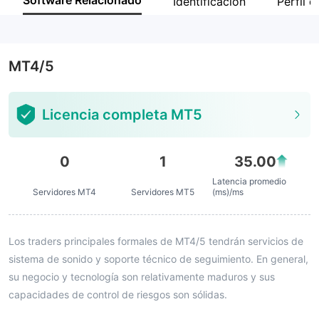
Software Relacionado
Identificación
Perfil 
Empleado de la empresa
--
MT4/5
Licencia completa MT5
0
1
35.00
Latencia promedio
Servidores MT4
Servidores MT5
(ms)/ms
Los traders principales formales de MT4/5 tendrán servicios de
sistema de sonido y soporte técnico de seguimiento. En general,
su negocio y tecnología son relativamente maduros y sus
capacidades de control de riesgos son sólidas.