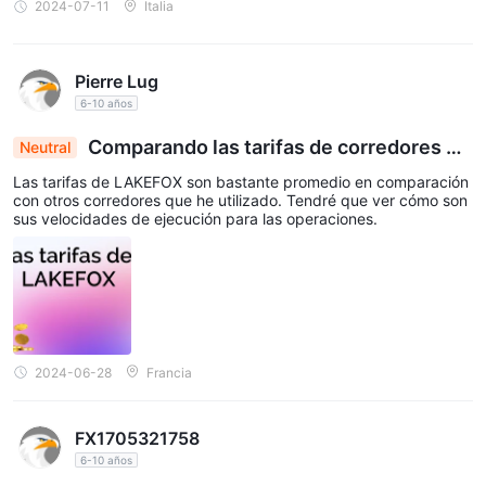
2024-07-11
Italia
Pierre Lug
6-10 años
Comparando las tarifas de corredores de
Neutral
LAKEFOX: Promedio con velocidades de ejecuci
Las tarifas de LAKEFOX son bastante promedio en comparación
ón poco claras
con otros corredores que he utilizado. Tendré que ver cómo son
sus velocidades de ejecución para las operaciones.
2024-06-28
Francia
FX1705321758
6-10 años