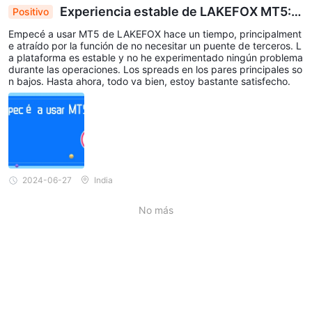
Experiencia estable de LAKEFOX MT5: S
Positivo
in puente de terceros, spreads bajos, satisfacció
Empecé a usar MT5 de LAKEFOX hace un tiempo, principalment
n del trader
e atraído por la función de no necesitar un puente de terceros. L
a plataforma es estable y no he experimentado ningún problema
durante las operaciones. Los spreads en los pares principales so
n bajos. Hasta ahora, todo va bien, estoy bastante satisfecho.
2024-06-27
India
No más