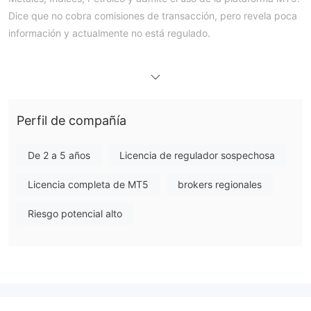
Dice que no cobra comisiones de transacción, pero revela poca
información y actualmente no está regulado.
Pros y Contras
¿Es LAKEFOX Legítimo?
El sitio web de LAKEFOX fue registrado en 2021. Sin embargo,
no regulado.
actualmente está
Perfil de compañía
¿Qué puedo operar en LAKEFOX?
Los productos que LAKEFOX permite a los traders negociar
De 2 a 5 años
Licencia de regulador sospechosa
metales
incluyen más de 40 pares de divisas o más; los
incluyen oro y plata; los traders también pueden invertir en los
Licencia completa de MT5
brokers regionales
índices
principales
bursátiles del mundo: DowJones, FTSE 100,
Riesgo potencial alto
Nikkei Index, Hang Seng Index, etc; Además, también hay
petróleo
crudo, como BRENT-IPE, WTI-NYMEX.
Tarifas de LAKEFOX
LAKEFOX dijo que no hay tarifas de transacción para negociar
metales preciosos y spreads pequeños para negociar forex.