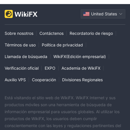
United States
Sobre nosotros
|
Contáctenos
|
Recordatorio de riesgo
|
Términos de uso
|
Política de privacidad
|
Llamada de búsqueda
|
WikiFX(Edición empresarial)
|
Verificación oficial
|
EXPO
|
Academia de WikiFX
|
Auxilio VPS
|
Cooperación
|
Divisiones Regionales
Está visitando el sitio web de WikiFX. WikiFX Internet y sus
productos móviles son una herramienta de búsqueda de
información empresarial para usuarios globales. Al utilizar los
productos de WikiFX, los usuarios deben cumplir
conscientemente con las leyes y regulaciones pertinentes del