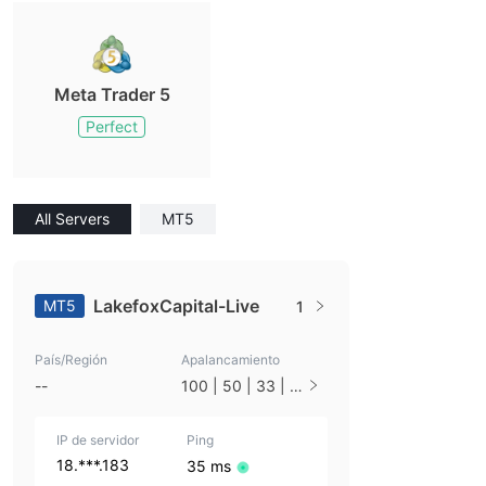
Meta Trader 5
Perfect
All Servers
MT5
LakefoxCapital-Live
MT5
1
País/Región
Apalancamiento
--
100 | 50 | 33 | 2
5 | 10 | 1
IP de servidor
Ping
18.***.183
35 ms