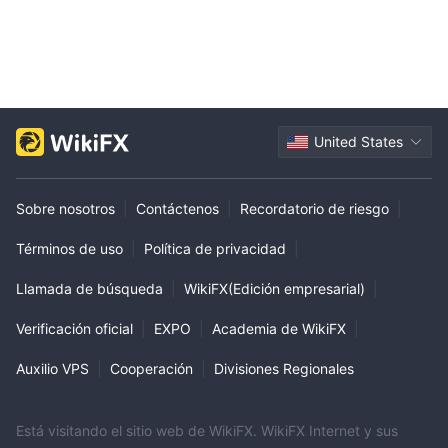
United States
Sobre nosotros
|
Contáctenos
|
Recordatorio de riesgo
|
Términos de uso
|
Política de privacidad
|
Llamada de búsqueda
|
WikiFX(Edición empresarial)
|
Verificación oficial
|
EXPO
|
Academia de WikiFX
|
Auxilio VPS
|
Cooperación
|
Divisiones Regionales
Está visitando el sitio web de WikiFX. WikiFX Internet y sus