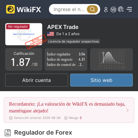
3
2
4
3
5
4
APEX Trade
No regulado
6
5
De 1 a 2 años
Licencia de regulador sospechosa
0
7
6
Zona de negocio sospechoso
Riesgo potencial alto
Calificación
Índice regulador
3.04
1
.
8
7
Índice de negocio
4.31
/10
Índice de control de riesgo
2.51
2
9
8
Abrir cuenta
Sitio web
3
9
4
Recordatorio: ¡La valoración de WikiFX es demasiado baja,
5
manténgase alejado!
Detección anterior 2026-08-08
Riesgo
2
6
Regulador de Forex
7