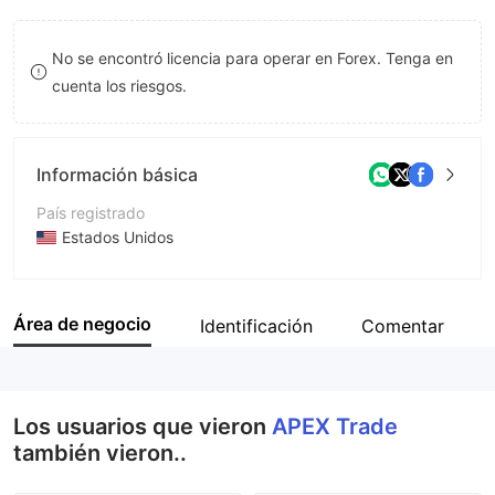
8
No se encontró licencia para operar en Forex. Tenga en
9
cuenta los riesgos.
Información básica
País registrado
Estados Unidos
Período de Funcionamiento
De 1 a 2 años
Área de negocio
Identificación
Comentar
Empresa
ApexTrade
Los usuarios que vieron
APEX Trade
también vieron..