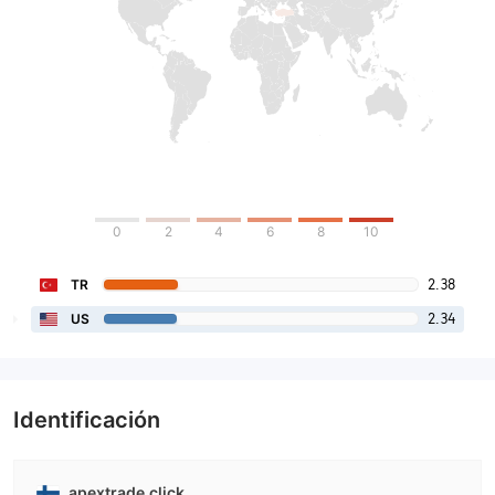
0
2
4
6
8
10
2.38
TR
2.34
US
Identificación
apextrade.click