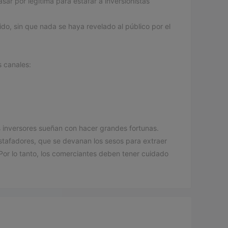
ar por legítima para estafar a inversionistas
do, sin que nada se haya revelado al público por el
s canales:
s inversores sueñan con hacer grandes fortunas.
stafadores, que se devanan los sesos para extraer
. Por lo tanto, los comerciantes deben tener cuidado
egulación, costos comerciales, plataforma comercial