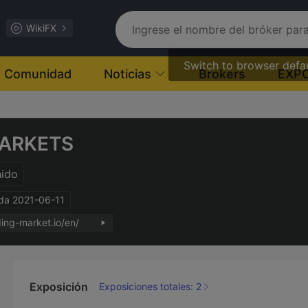
WikiFX
Switch to browser defa
Comunidad
Noticias
Brokers
EXP
ARKETS
nido
ada 2021-06-11
ding-market.io/en/
Exposición
Exposiciones totales: 2