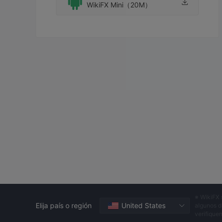
WikiFX Mini（20M）
※ WikiFX 
Elija país o región
United States
algunos d
verifique