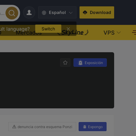
Español
Download
ult language?
Switch
O
Mercados
VPS
Exposición
denuncia contra esquema Ponzi
Expongo