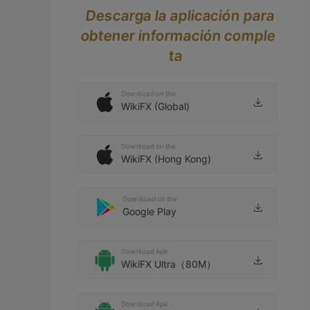
Descarga la aplicación para
obtener información comple
ta
Download on the
WikiFX (Global)
Download on the
WikiFX (Hong Kong)
Download on the
Google Play
Download Apk
WikiFX Ultra（80M）
Download Apk