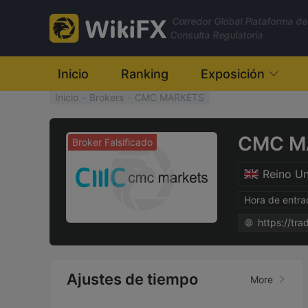
Corredor Global Plataforma de
Consulta Regulatoria
Inicio
Ranking
Exposición
Inicio
-
Brokers
-
CMC MARKETS
CMC M
Broker Falsificado
Reino U
Hora de entr
https://tra
Ajustes de tiempo
More