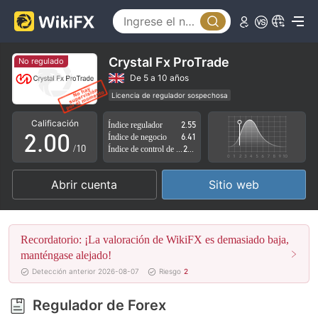
Crystal Fx ProTrade
No regulado
0
De 5 a 10 años
Licencia de regulador sospechosa
1
Zona de negocio sospechoso
Riesgo potencial alto
Calificación
Índice regulador
2.55
2
.
0
0
Índice de negocio
6.41
/10
Índice de control de riesgo
2.81
3
1
1
Abrir cuenta
Sitio web
4
2
2
5
3
3
Recordatorio: ¡La valoración de WikiFX es demasiado baja,
6
4
4
manténgase alejado!
Detección anterior 2026-08-07
Riesgo
2
7
5
5
Regulador de Forex
8
6
6