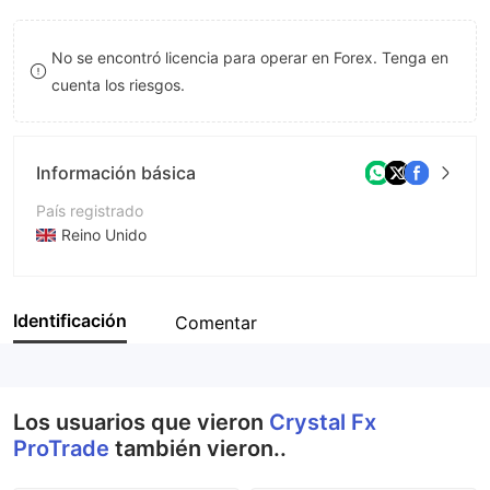
9
7
7
No se encontró licencia para operar en Forex. Tenga en
8
8
cuenta los riesgos.
9
9
Información básica
País registrado
Reino Unido
Período de Funcionamiento
De 5 a 10 años
Identificación
Comentar
Empresa
Crystal Fx ProTrade Ltd
Los usuarios que vieron
Crystal Fx
ProTrade
también vieron..