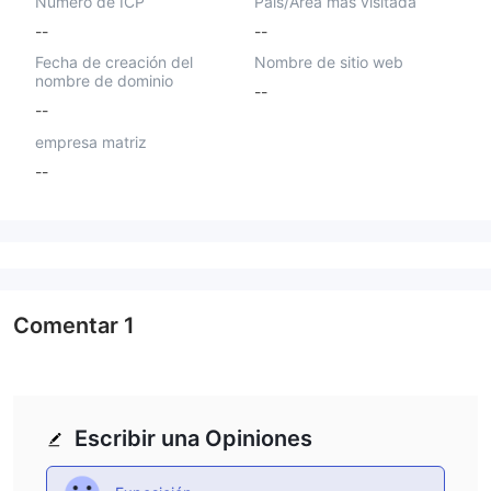
Número de ICP
País/Área más visitada
--
--
Fecha de creación del
Nombre de sitio web
nombre de dominio
--
--
empresa matriz
--
Comentar
1
Escribir una Opiniones