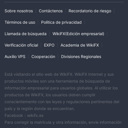
Sobre nosotros
|
Contáctenos
|
Recordatorio de riesgo
|
Términos de uso
|
Política de privacidad
|
Llamada de búsqueda
|
WikiFX(Edición empresarial)
|
Verificación oficial
|
EXPO
|
Academia de WikiFX
|
Auxilio VPS
|
Cooperación
|
Divisiones Regionales
Está visitando el sitio web de WikiFX. WikiFX Internet y sus
productos móviles son una herramienta de búsqueda de
información empresarial para usuarios globales. Al utilizar los
productos de WikiFX, los usuarios deben cumplir
conscientemente con las leyes y regulaciones pertinentes del
país y la región donde se encuentran.
Facebook：wikifx.es
Para corregir la matrícula y otra información, envíe información