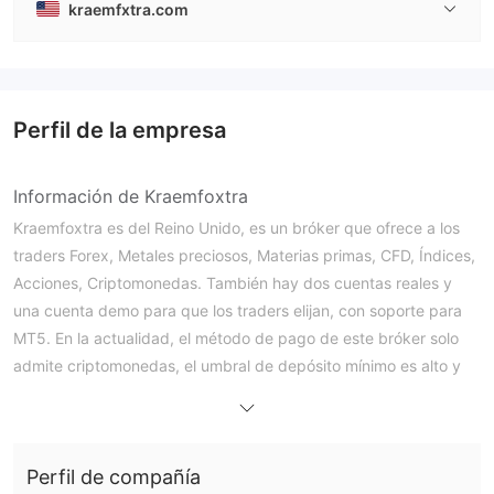
kraemfxtra.com
Perfil de la empresa
Información de Kraemfoxtra
Kraemfoxtra es del Reino Unido, es un bróker que ofrece a los
traders Forex, Metales preciosos, Materias primas, CFD, Índices,
Acciones, Criptomonedas. También hay dos cuentas reales y
una cuenta demo para que los traders elijan, con soporte para
MT5. En la actualidad, el método de pago de este bróker solo
admite criptomonedas, el umbral de depósito mínimo es alto y
no está regulado.
Ventajas y desventajas
¿Es Kraemfoxtra legítimo?
El sitio web de Kraemfoxtra no es accesible y actualmente no
Perfil de compañía