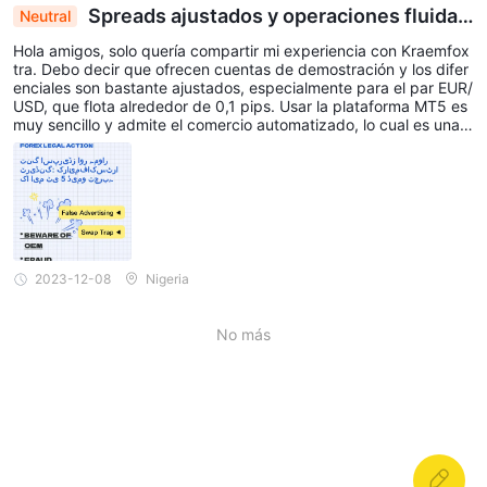
Spreads ajustados y operaciones fluidas:
Neutral
la demostración de MT5 de Kraemfoxtra impresi
Hola amigos, solo quería compartir mi experiencia con Kraemfox
ona a los traders minoristas
tra. Debo decir que ofrecen cuentas de demostración y los difer
enciales son bastante ajustados, especialmente para el par EUR/
USD, que flota alrededor de 0,1 pips. Usar la plataforma MT5 es
muy sencillo y admite el comercio automatizado, lo cual es una v
entaja. En general, una opción decente para los comerciantes mi
noristas.
2023-12-08
Nigeria
No más