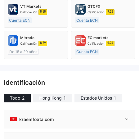
VT Markets
GTCFX
8.68
9.23
Calificación
Calificación
Cuenta ECN
Cuenta ECN
De 10 a 15 años
De 15 a 20 años
Supervisión en Australia
Supervisión en Reino Unido
Mitrade
EC markets
Creación Mercado Forex (MM)
Creación Mercado Forex (MM)
8.59
9.24
Calificación
Calificación
Licencia completa de MT4
Licencia completa de MT4
De 15 a 20 años
Cuenta ECN
Supervisión en Australia
De 10 a 15 años
Creación Mercado Forex (MM)
Supervisión en Australia
Auto-investigación
Creación Mercado Forex (MM)
Licencia completa de MT4
Identificación
Todo
2
Hong Kong
1
Estados Unidos
1
kraemfoxta.com