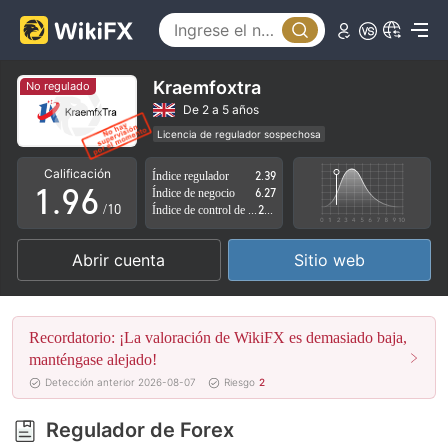
4
1
5
2
6
3
Kraemfoxtra
No regulado
7
4
De 2 a 5 años
Licencia de regulador sospechosa
0
8
5
Zona de negocio sospechoso
Riesgo potencial alto
Calificación
Índice regulador
2.39
1
.
9
6
Índice de negocio
6.27
/10
Índice de control de riesgo
2.79
2
7
Abrir cuenta
Sitio web
3
8
4
9
Recordatorio: ¡La valoración de WikiFX es demasiado baja,
5
manténgase alejado!
Detección anterior 2026-08-07
Riesgo
2
6
Regulador de Forex
7