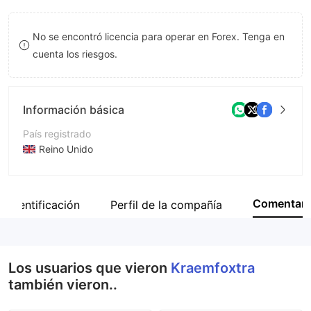
8
No se encontró licencia para operar en Forex. Tenga en
9
cuenta los riesgos.
Información básica
País registrado
Reino Unido
Período de Funcionamiento
De 2 a 5 años
Comentar
Identificación
Perfil de la compañía
Empresa
Kraemfx Trading Co Ltd
Los usuarios que vieron
Kraemfoxtra
también vieron..