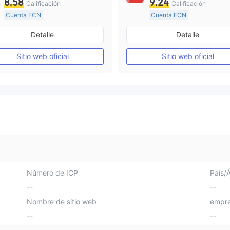
8.58
9.24
Calificación
Calificación
Cuenta ECN
Cuenta ECN
De 15 a 20 años
De 10 a 15 años
Detalle
Detalle
Supervisión en Australia
Supervisión en Australia
Creación Mercado Forex (MM)
Sitio web oficial
Sitio web oficial
Licencia completa de MT4
Licencia completa de MT4
Número de ICP
País/
--
--
Nombre de sitio web
empre
--
--