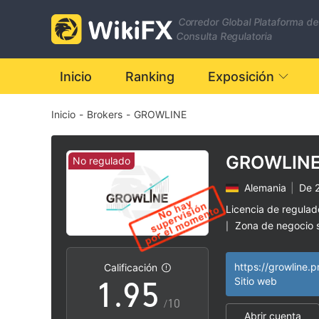
2
Corredor Global Plataforma de
3
Consulta Regulatoria
4
0
Inicio
Ranking
Exposición
Inicio
-
Brokers
-
GROWLINE
5
1
6
2
GROWLIN
No regulado
Alemania
|
De 2
7
3
Licencia de regula
Zona de negocio
|
0
8
4
Riesgo potencial a
|
https://growline.p
Calificación
1
.
9
5
Sitio web
/10
Abrir cuenta