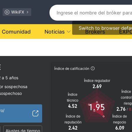
WikiFX
Switch to browser defa
Comunidad
Noticias
Brokers
EXP
E
Índice de calificación
 a 5 años
Índice regulador
2.69
dor sospechosa
Índice
 sospechoso
Índice
control
lto
técnico
ries
1.95
4.52
2.76
/
0
ro/
Índice de
Índice de
reputación
negocio
2.42
6.09
Ajustes de tiempo