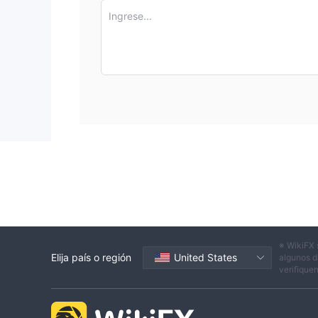
Ingrese...
※ WikiFX 
Elija país o región
United States
algunos d
verifique