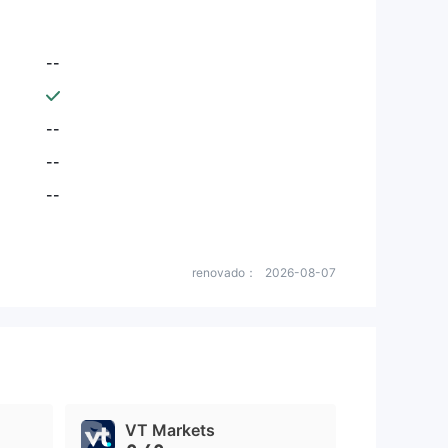
--
--
--
--
renovado：
2026-08-07
VT Markets