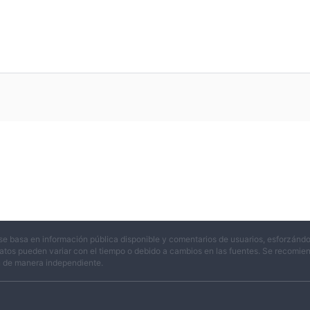
se basa en información pública disponible y comentarios de usuarios, esforzándo
atos pueden variar con el tiempo o debido a cambios en las fuentes. Se recomienda
n de manera independiente.