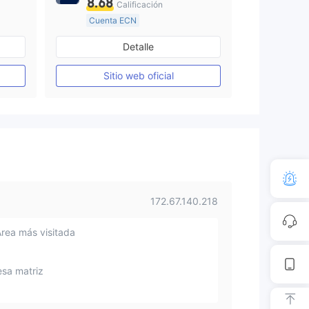
8.68
Calificación
Cuenta ECN
De 10 a 15 años
Detalle
Supervisión en Australia
Creación Mercado Forex (MM)
Creación Mercado Forex (MM)
Sitio web oficial
Licencia completa de MT4
172.67.140.218
Área más visitada
sa matriz