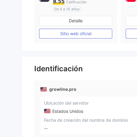
8.55
Calificación
De 5 a 10 años
Supervisión en Australia
Detalle
Creación Mercado Forex (MM)
Licencia completa de MT4
Sitio web oficial
Identificación
growline.pro
Ubicación del servidor
Estados Unidos
Fecha de creación del nombre de dominio
--