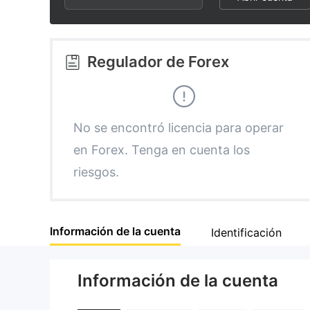
2
6
3
7
Regulador de Forex
4
8
5
9
No se encontró licencia para operar
en Forex. Tenga en cuenta los
6
riesgos.
7
Información de la cuenta
Identificación
8
Información de la cuenta
9