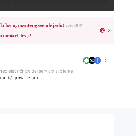
do baja, manténgase alejado!
2026-08-07
2
n cuenta el riesgo!
reo electrónico del servicio al cliente
pport@growline.pro
mero de contacto
47441426563
gina Web de la compañía
ps://growline.pro/