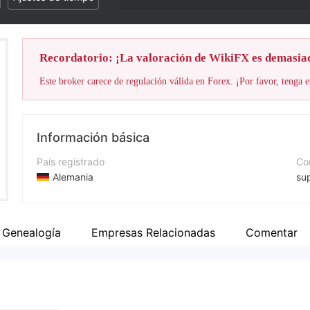
Recordatorio: ¡La valoración de WikiFX es demasia
Este broker carece de regulación válida en Forex. ¡Por favor, tenga e
Información básica
País registrado
Cor
Alemania
su
Período de Funcionamiento
Nú
De 2 a 5 años
+4
Genealogía
Empresas Relacionadas
Comentar
Empresa
Pá
GROWLINE
htt