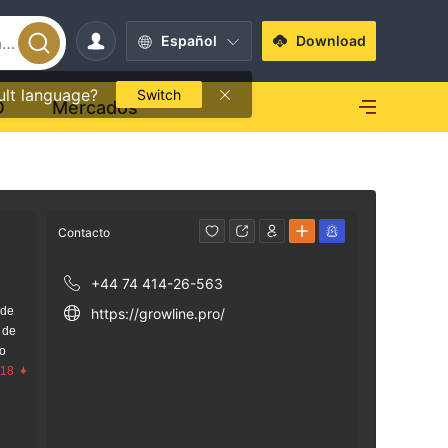
Español
Download
ult language?
Switch
O
Mercados
Contacto
+44 74 414-26-563
 de
https://growline.pro/
 de
go
.18