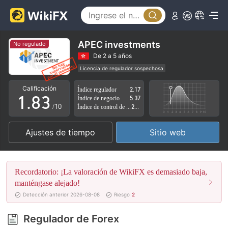
3
4
5
0
APEC investments
No regulado
6
1
De 2 a 5 años
Licencia de regulador sospechosa
0
7
2
Zona de negocio sospechoso
Riesgo potencial alto
Calificación
Índice regulador
2.17
1
.
8
3
Índice de negocio
5.37
/10
Índice de control de riesgo
2.47
2
9
4
Ajustes de tiempo
Sitio web
3
5
4
6
Recordatorio: ¡La valoración de WikiFX es demasiado baja,
5
7
manténgase alejado!
Detección anterior 2026-08-08
Riesgo
2
6
8
Regulador de Forex
7
9