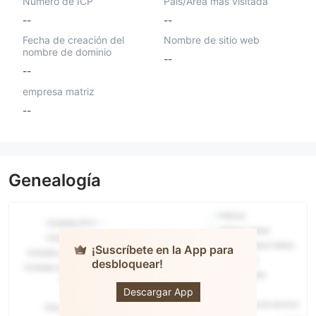
Número de ICP
País/Área más visitada
--
--
Fecha de creación del
Nombre de sitio web
nombre de dominio
--
--
empresa matriz
--
Genealogía
¡Suscríbete en la App para
desbloquear!
APEC
investments
Descargar App