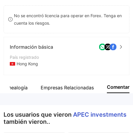
8
No se encontró licencia para operar en Forex. Tenga en
9
cuenta los riesgos.
Información básica
País registrado
Hong Kong
Período de Funcionamiento
De 2 a 5 años
Comentar
Genealogía
Empresas Relacionadas
Empresa
APEC investments
Los usuarios que vieron
APEC investments
también vieron..