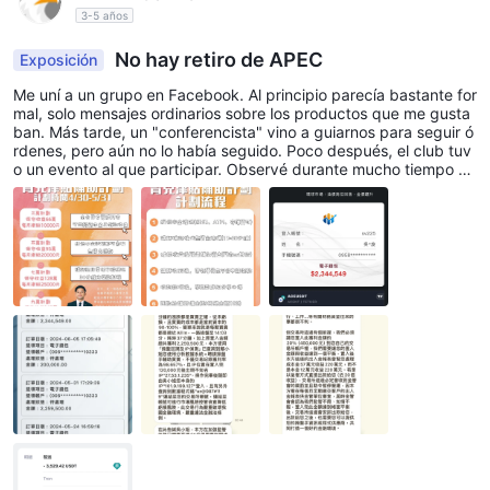
3-5 años
No hay retiro de APEC
Exposición
Me uní a un grupo en Facebook. Al principio parecía bastante for
mal, solo mensajes ordinarios sobre los productos que me gusta
ban. Más tarde, un "conferencista" vino a guiarnos para seguir ó
rdenes, pero aún no lo había seguido. Poco después, el club tuv
o un evento al que participar. Observé durante mucho tiempo y
descubrí que muchas personas iban a participar y recibían diner
o, así que los seguí. Fui a chatear en privado con el "conferencis
ta" y le dije que también quería participar. Deposité 120,000 yua
nes. El evento dijo que no era necesario enviar el dinero primero.
El conferencista adelantaría el pago y devolveríamos el principal
cuando hubiera ganancias. Puedes elegir enviar o devolver fuer
a de línea. Elegí fuera de línea porque pensé que era más segur
o. Estas son todas mis ideas. Finalmente, deposité 120,000 yuan
es en la billetera de criptomonedas y el "conferencista" me envió
su dirección de billetera y le transferí el dinero. Después de que
recibió el dinero, me llevó a retirar el dinero. Dijo que tenía que e
nviar un mensaje privado al servicio al cliente de la plataforma p
ara confirmar mi dinero, y luego el servicio al cliente siguió retras
ando. Dijeron que necesitaban confirmar si había suficiente USD
T, me pidieron que proporcionara un video para prevenir el lava
do de dinero y la Comisión de Supervisión Financiera les exigía f
ortalecer la auditoría y supervisión. No sabía que el conferencist