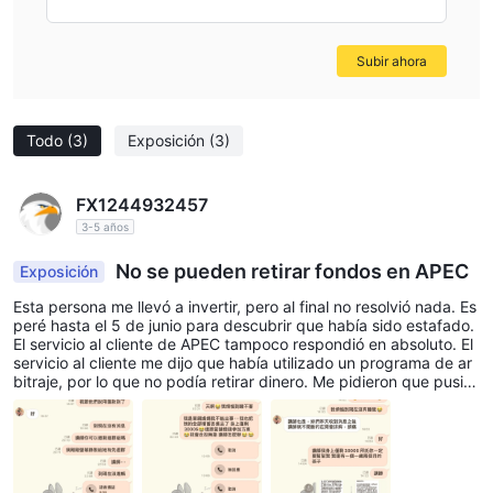
Subir ahora
Todo
(3)
Exposición
(3)
FX1244932457
3-5 años
No se pueden retirar fondos en APEC
Exposición
Esta persona me llevó a invertir, pero al final no resolvió nada. Es
peré hasta el 5 de junio para descubrir que había sido estafado.
El servicio al cliente de APEC tampoco respondió en absoluto. El
servicio al cliente me dijo que había utilizado un programa de ar
bitraje, por lo que no podía retirar dinero. Me pidieron que pusier
a otros 450.000 para equilibrar. El conferencista y el servicio al
cliente no responden ningún mensaje ni contestan las llamadas t
elefónicas.