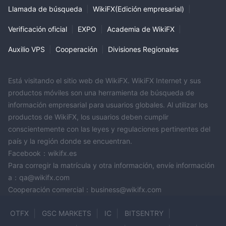
Llamada de búsqueda
|
WikiFX(Edición empresarial)
|
Verificación oficial
|
EXPO
|
Academia de WikiFX
|
Auxilio VPS
|
Cooperación
|
Divisiones Regionales
Está visitando el sitio web de WikiFX. WikiFX Internet y sus
productos móviles son una herramienta de búsqueda de
información empresarial para usuarios globales. Al utilizar los
productos de WikiFX, los usuarios deben cumplir
conscientemente con las leyes y regulaciones pertinentes del
país y la región donde se encuentran.
Facebook：wikifx.es
Para corregir la matrícula y otra información, envíe información
a：qa@wikifx.com
Cooperación comercial：business@wikifx.com
OTFX
GSC MARKETS
IC
BITSENTRY