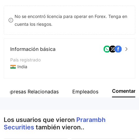
8
No se encontró licencia para operar en Forex. Tenga en
9
cuenta los riesgos.
Información básica
País registrado
India
Período de Funcionamiento
De 2 a 5 años
Comentar
Empresas Relacionadas
Empleados
Empresa
Prarambh Securities Pvt. Ltd.
Los usuarios que vieron
Prarambh
Securities
también vieron..