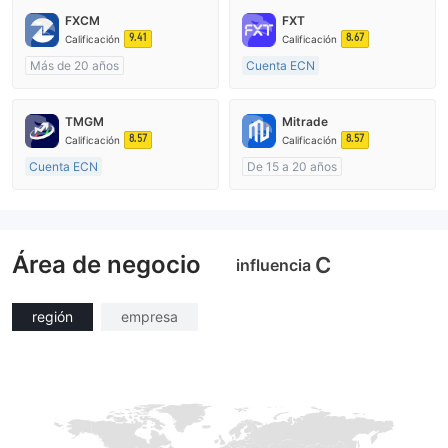
FXCM
FXT
9.41
8.67
Calificación
Calificación
Más de 20 años
Cuenta ECN
Supervisión en Australia
Más de 20 años
Creación Mercado Forex (MM)
Supervisión en Australia
TMGM
Mitrade
Licencia completa de MT4
Creación Mercado Forex (MM)
8.57
8.57
Calificación
Calificación
Licencia completa de MT4
Cuenta ECN
De 15 a 20 años
De 10 a 15 años
Supervisión en Australia
Supervisión en Australia
Creación Mercado Forex (MM)
Creación Mercado Forex (MM)
Auto-investigación
Área de negocio
Licencia completa de MT4
C
influencia
región
empresa