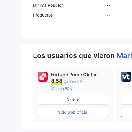
Mínima Posición
--
Productos
--
Los usuarios que vieron
Mar
Fortune Prime Global
8.58
Calificación
Cuenta ECN
De 15 a 20 años
Detalle
Supervisión en Australia
Creación Mercado Forex (MM)
Sitio web oficial
Licencia completa de MT4