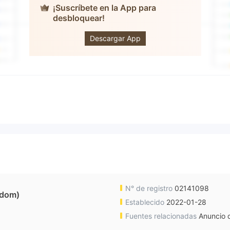
¡Suscríbete en la App para
desbloquear!
Marlpark LTD
Descargar App
N° de registro
02141098
gdom)
Establecido
2022-01-28
Fuentes relacionadas
Anuncio d