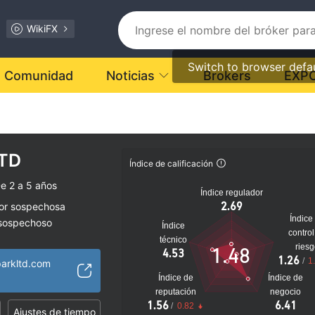
WikiFX
Switch to browser defa
Comunidad
Noticias
Brokers
EXP
LTD
Índice de calificación
e 2 a 5 años
Índice regulador
2.69
dor sospechosa
Índice
 sospechoso
Índice
control
lto
técnico
ries
1.48
4.53
1.26
/
1
parkltd.com
Índice de
Índice de
reputación
negocio
1.56
6.41
/
0.82
Ajustes de tiempo