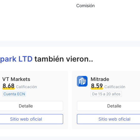
Comisión
lpark LTD
también vieron..
VT Markets
Mitrade
8.68
8.59
Calificación
Calificación
Cuenta ECN
De 15 a 20 años
De 10 a 15 años
Supervisión en Australia
Detalle
Detalle
Supervisión en Australia
Creación Mercado Forex (MM)
Auto-investigación
Sitio web oficial
Sitio web oficial
Licencia completa de MT4