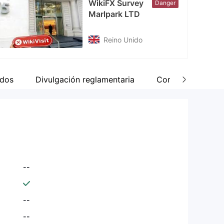
WikiFX Survey
Danger
Marlpark LTD
Reino Unido
dos
Divulgación reglamentaria
Comentar
--
--
--