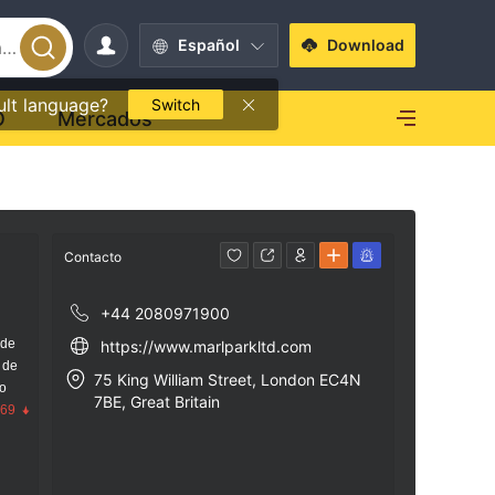
Español
Download
ult language?
Switch
O
Mercados
Contacto
+44 2080971900
 de
https://www.marlparkltd.com
 de
75 King William Street, London EC4N
go
7BE, Great Britain
.69