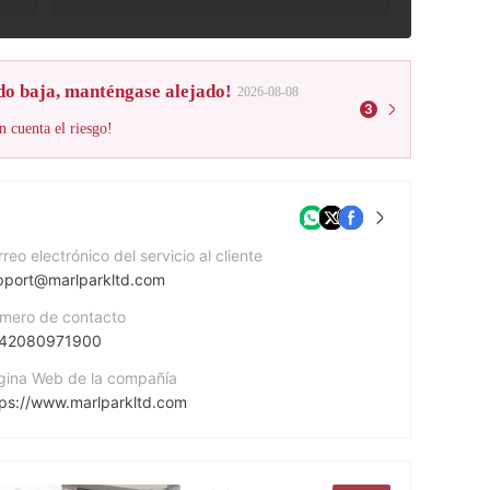
do baja, manténgase alejado!
2026-08-08
3
n cuenta el riesgo!
reo electrónico del servicio al cliente
pport@marlparkltd.com
mero de contacto
42080971900
gina Web de la compañía
tps://www.marlparkltd.com
rección de la empresa
King William Street, London EC4N 7BE, Great Britain