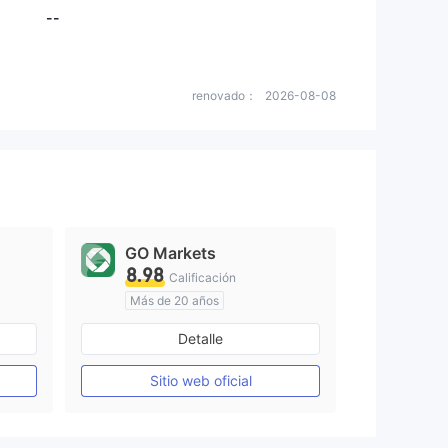
--
renovado：
2026-08-08
GO Markets
8.98
Calificación
Más de 20 años
Supervisión en Australia
Detalle
Creación Mercado Forex (MM)
Creación Mercado Forex (MM)
cTrader
Sitio web oficial