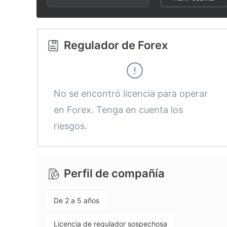
2
5
9
3
6
Regulador de Forex
4
7
5
8
No se encontró licencia para operar
en Forex. Tenga en cuenta los
6
9
riesgos.
7
Perfil de compañía
8
De 2 a 5 años
9
Licencia de regulador sospechosa