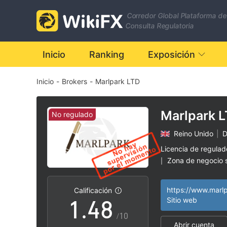
1
Corredor Global Plataforma de
2
Consulta Regulatoria
3
Inicio
Ranking
Exposición
Inicio
-
Brokers
-
Marlpark LTD
0
4
1
5
Marlpark 
No regulado
Reino Unido
|
D
2
6
Licencia de regula
Zona de negocio
|
0
3
7
Riesgo potencial a
|
https://www.marl
Calificación
1
.
4
8
Sitio web
/10
Abrir cuenta