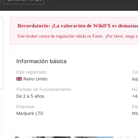
Recordatorio: ¡La valoración de WikiFX es demasia
Este broker carece de regulación válida en Forex. ¡Por favor, tenga e
Información básica
País registrado
Cor
Reino Unido
su
Período de Funcionamiento
Nú
De 2 a 5 años
+4
Empresa
Pá
Marlpark LTD
ht
Abreviación
Di
Marlpark LTD
75 