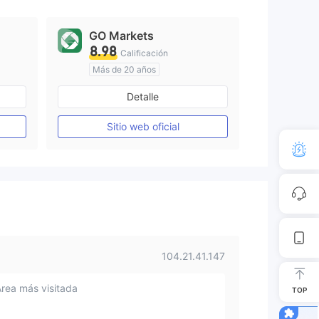
GO Markets
8.98
Calificación
Más de 20 años
Supervisión en Australia
Detalle
Creación Mercado Forex (MM)
Creación Mercado Forex (MM)
cTrader
Sitio web oficial
104.21.41.147
Área más visitada
TOP