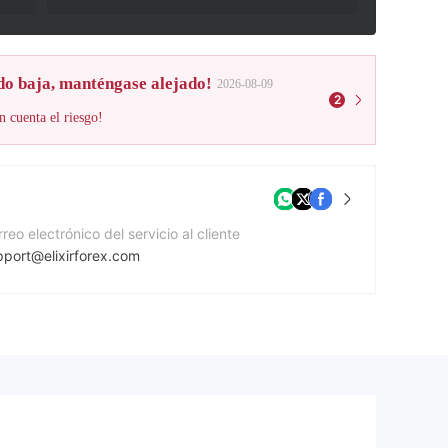
do baja, manténgase alejado!
2026-08-09
2
n cuenta el riesgo!
reo electrónico del servicio al cliente
pport@elixirforex.com
mero de contacto
01121664273
gina Web de la compañía
ps://www.elixirforex.com