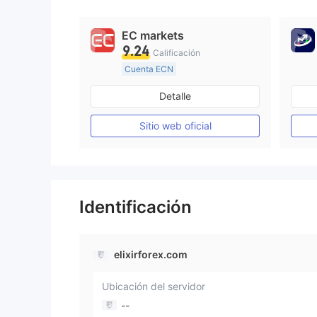
EC markets
9.24
Calificación
Cuenta ECN
De 10 a 15 años
Detalle
Supervisión en Australia
Creación Mercado Forex (MM)
Sitio web oficial
Licencia completa de MT4
Identificación
elixirforex.com
Ubicación del servidor
--