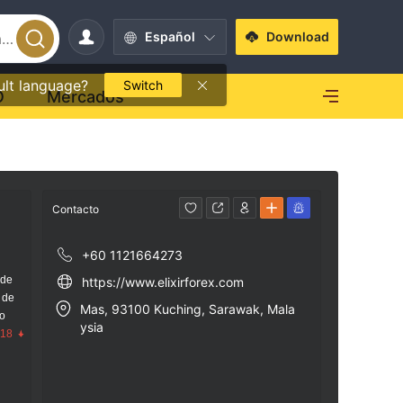
Español
Download
ult language?
Switch
O
Mercados
Contacto
+60 1121664273
 de
https://www.elixirforex.com
 de
Mas, 93100 Kuching, Sarawak, Mala
go
ysia
.18