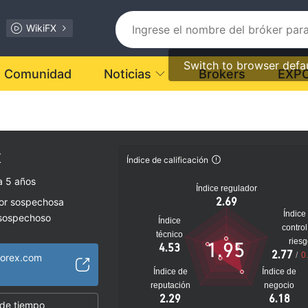
WikiFX
Switch to browser defa
Comunidad
Noticias
Brokers
EXP
x
Índice de calificación
a 5 años
Índice regulador
2.69
dor sospechosa
Índice
 sospechoso
Índice
control
lto
técnico
ries
1.95
4.53
2.77
/
0
rforex.com
Índice de
Índice de
reputación
negocio
2.29
6.18
 de tiempo