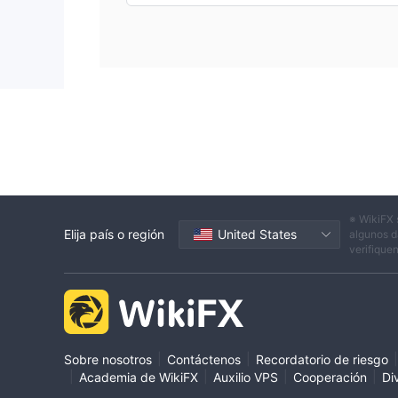
※ WikiFX 
Elija país o región
United States
algunos d
verifique
|
|
|
Sobre nosotros
Contáctenos
Recordatorio de riesgo
|
|
|
|
Academia de WikiFX
Auxilio VPS
Cooperación
Di