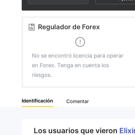
2
6
3
7
Regulador de Forex
4
8
5
9
No se encontró licencia para operar
en Forex. Tenga en cuenta los
6
riesgos.
7
Identificación
Comentar
8
9
Los usuarios que vieron
Elix