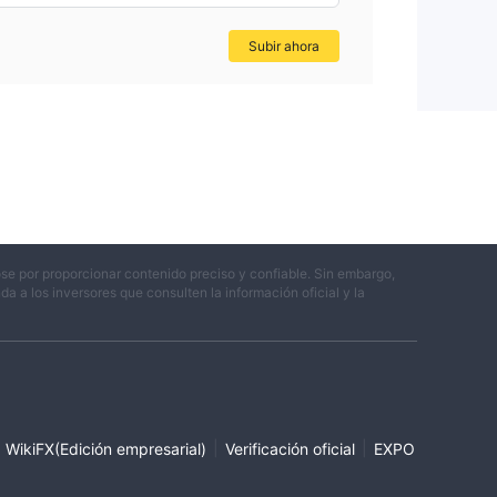
Subir ahora
se por proporcionar contenido preciso y confiable. Sin embargo,
 a los inversores que consulten la información oficial y la
|
|
WikiFX(Edición empresarial)
Verificación oficial
EXPO