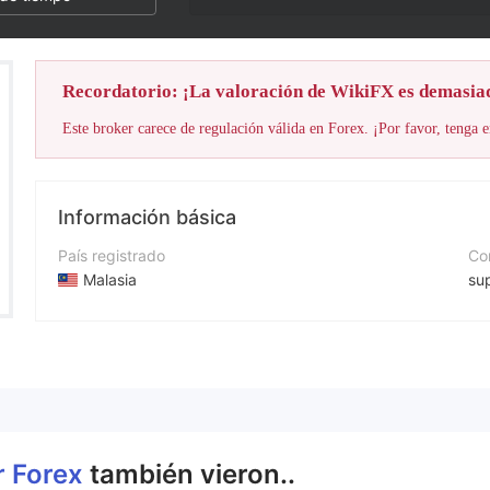
Recordatorio: ¡La valoración de WikiFX es demasia
Este broker carece de regulación válida en Forex. ¡Por favor, tenga e
Información básica
País registrado
Cor
Malasia
su
Período de Funcionamiento
Nú
De 2 a 5 años
+6
Empresa
Pá
Elixir Forex
htt
ir Forex
también vieron..