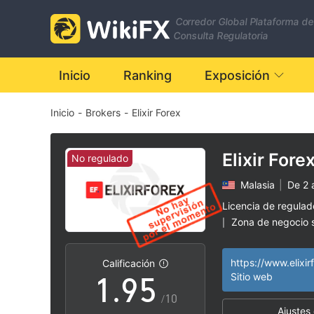
2
Corredor Global Plataforma de
3
Consulta Regulatoria
4
0
Inicio
Ranking
Exposición
Inicio
-
Brokers
-
Elixir Forex
5
1
6
2
Elixir Fore
No regulado
Malasia
|
De 2 
7
3
Licencia de regula
Zona de negocio
|
0
8
4
Riesgo potencial a
|
https://www.elixi
Calificación
1
.
9
5
Sitio web
/10
Ajustes