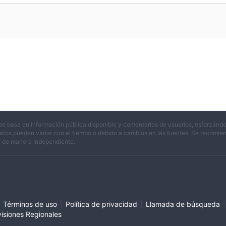
se basa en información pública disponible y comentarios de usuarios, esforzándo
atos pueden variar con el tiempo o debido a cambios en las fuentes. Se recomienda
n de manera independiente.
|
|
|
Términos de uso
Política de privacidad
Llamada de búsqueda
visiones Regionales