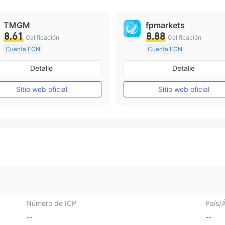
TMGM
fpmarkets
8.61
8.88
Calificación
Calificación
Cuenta ECN
Cuenta ECN
De 10 a 15 años
Más de 20 años
Detalle
Detalle
Supervisión en Australia
Supervisión en Australia
Creación Mercado Forex (MM)
Sitio web oficial
Sitio web oficial
Licencia completa de MT4
Licencia completa de MT4
Número de ICP
País/
--
--