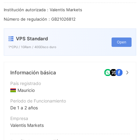
6
Institución autorizada：Valentis Markets
7
Número de regulación：GB21026812
8
9
VPS Standard
Open
1*CPU / 1GRam / 40GDisco duro
Información básica
País registrado
Mauricio
Período de Funcionamiento
De 1 a 2 años
Empresa
Valentis Markets
Abreviación