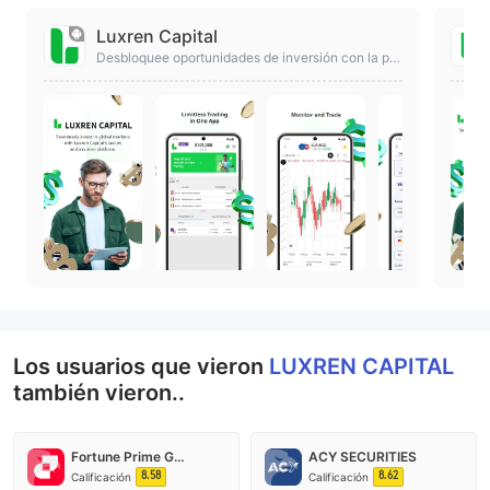
Luxren Capital
Desbloquee oportunidades de inversión con la pla
taforma segura de Luxren Capital
Los usuarios que vieron
LUXREN CAPITAL
también vieron..
Fortune Prime Global
ACY SECURITIES
8.58
8.62
Calificación
Calificación