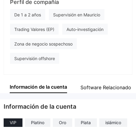
Perfil de compañía
LUXREN CAPITAL
Empleado de la empresa
De 1 a 2 años
Supervisión en Mauricio
--
Trading Valores (EP)
Auto-investigación
Zona de negocio sospechoso
Supervisión offshore
Información de la cuenta
Software Relacionado
Información de la cuenta
VIP
Platino
Oro
Plata
islámico