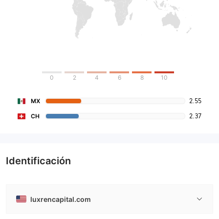
0
2
4
6
8
10
2.55
MX
2.37
CH
Identificación
luxrencapital.com