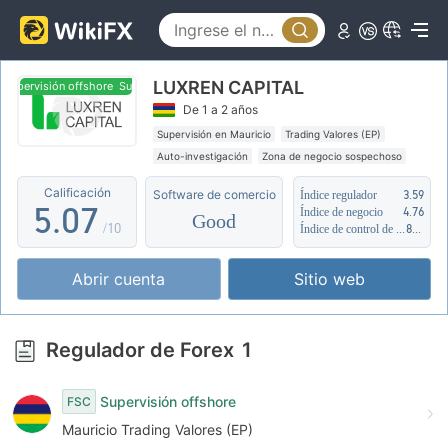
0
2
1
3
LUXREN CAPITAL
2
4
Supervisión offshore
Supervisión offshore
De 1 a 2 años
3
5
Supervisión en Mauricio
Trading Valores (EP)
Auto-investigación
Zona de negocio sospechoso
4
6
Supervisión offshore
Calificación
Software de comercio
Índice regulador
3.59
5
.
0
7
Índice de negocio
4.76
Good
/10
Índice de control de riesgo
8.99
6
1
8
Abrir cuenta
Sitio web
7
2
9
8
3
Regulador de Forex
1
9
4
Supervisión offshore
FSC
5
Mauricio Trading Valores (EP)