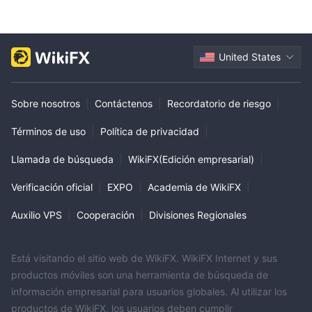
United States
Sobre nosotros
|
Contáctenos
|
Recordatorio de riesgo
|
Términos de uso
|
Política de privacidad
|
Llamada de búsqueda
|
WikiFX(Edición empresarial)
|
Verificación oficial
|
EXPO
|
Academia de WikiFX
|
Auxilio VPS
|
Cooperación
|
Divisiones Regionales
Está visitando el sitio web de WikiFX. WikiFX Internet y sus
productos móviles son una herramienta de búsqueda de
información empresarial para usuarios globales. Al utilizar los
productos de WikiFX, los usuarios deben cumplir