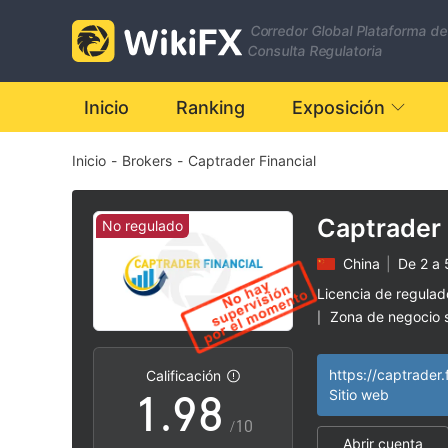
2
1
Corredor Global Plataforma de
3
2
Consulta Regulatoria
4
3
Inicio
Ranking
Exposición
Inicio
-
Brokers
-
Captrader Financial
5
4
6
5
Captrader 
No regulado
China
|
De 2 a 
7
6
Licencia de regula
Zona de negocio
|
0
8
7
Riesgo potencial a
|
https://captrader.f
Calificación
1
.
9
8
Sitio web
/10
Abrir cuenta