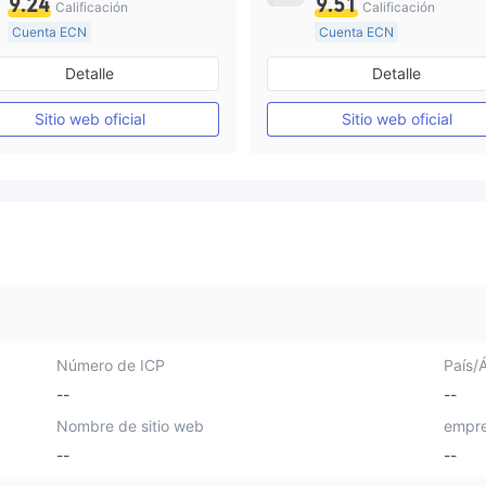
9.24
9.51
Calificación
Calificación
Cuenta ECN
Cuenta ECN
De 10 a 15 años
De 15 a 20 años
Detalle
Detalle
Supervisión en Australia
Supervisión en Australia
Creación Mercado Forex (MM)
Sitio web oficial
Sitio web oficial
Licencia completa de MT4
Licencia completa de MT4
Número de ICP
País/
--
--
Nombre de sitio web
empre
--
--