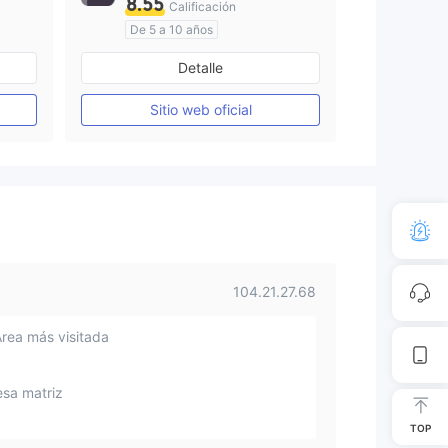
8.55
Calificación
De 5 a 10 años
Supervisión en Australia
Detalle
Creación Mercado Forex (MM)
Creación Mercado Forex (MM)
Licencia completa de MT4
Sitio web oficial
104.21.27.68
Área más visitada
sa matriz
TOP