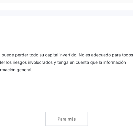
o y puede perder todo su capital invertido. No es adecuado para todos
r los riesgos involucrados y tenga en cuenta que la información
ormación general.
l con sede en China. brinda a los comerciantes acceso a instrumento
 primas, acciones, criptomonedas. sin embargo, es importante señal
ado
Para más
por cualquier autoridad financiera reconocida que pueda genera