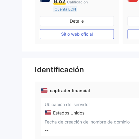
8.62
Calificación
Cuenta ECN
De 10 a 15 años
Detalle
Supervisión en Australia
Creación Mercado Forex (MM)
Sitio web oficial
Licencia completa de MT4
Identificación
captrader.financial
Ubicación del servidor
Estados Unidos
Fecha de creación del nombre de dominio
--