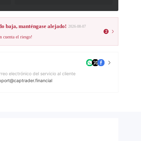
do baja, manténgase alejado!
2026-08-07
2
n cuenta el riesgo!
reo electrónico del servicio al cliente
pport@captrader.financial
gina Web de la compañía
ps://captrader.financial/