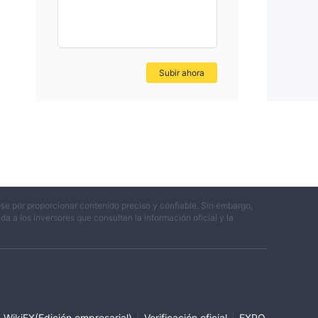
una
Subir ahora
a
se por proporcionar contenido preciso y confiable. Sin embargo,
 y
 a los inversores que consulten la información oficial y la
|
|
WikiFX(Edición empresarial)
Verificación oficial
EXPO