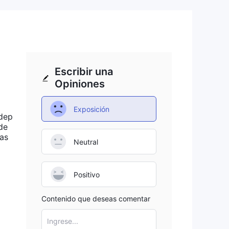
Escribir una
Opiniones
Exposición
 dep
de
las
Neutral
n
Positivo
les
Contenido que deseas comentar
os
Ingrese...
as y