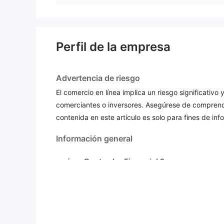
Perfil de la empresa
Advertencia de riesgo
El comercio en línea implica un riesgo significativ
comerciantes o inversores. Asegúrese de comprende
contenida en este artículo es solo para fines de inf
Información general
qué es Captrader Financial ?
Captrader Financiales una firma de corretaje globa
de mercado que incluyen divisas, índices, materias
no regul
que Captrader Financial es actualmente
inquietudes al negociar.