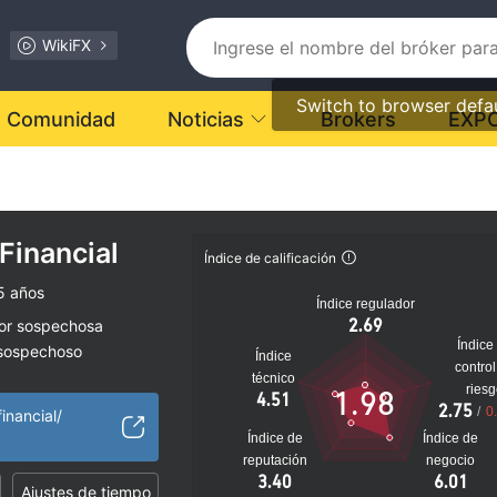
WikiFX
Switch to browser defa
Comunidad
Noticias
Brokers
EXP
Financial
Índice de calificación
5 años
Índice regulador
2.69
dor sospechosa
Índice
 sospechoso
Índice
control
lto
técnico
ries
1.98
4.51
2.75
/
0
inancial/
Índice de
Índice de
reputación
negocio
3.40
6.01
Ajustes de tiempo