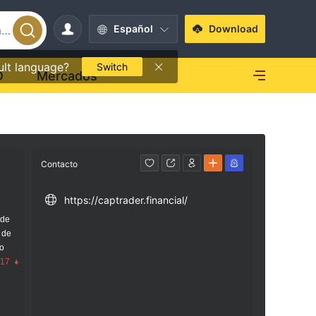
Español
Download
ult language?
Switch
O
Mercados
Contacto
https://captrader.financial/
 de
 de
go
.17