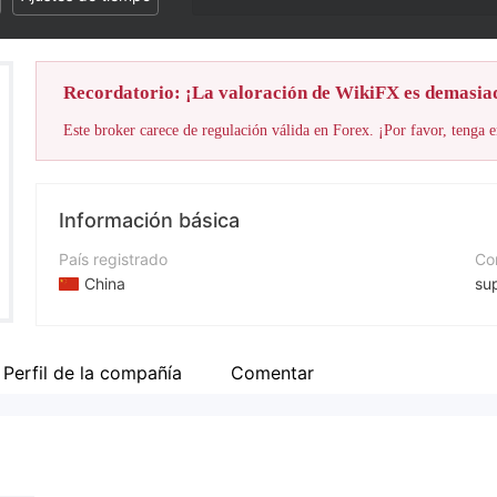
Recordatorio: ¡La valoración de WikiFX es demasia
Este broker carece de regulación válida en Forex. ¡Por favor, tenga e
Información básica
País registrado
Cor
China
su
Período de Funcionamiento
Pá
De 2 a 5 años
htt
Perfil de la compañía
Comentar
Empresa
Captrader Financial