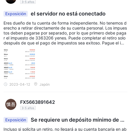
nto fraudulento de estas tres personas ha violado la ley y ha con
3-5 años
stituido un delito de fraude. ¡Por la presente solicito permiso par
a abrir un caso para investigación! 26 de noviembre de 2022
el servidor no está conectado
Exposición
Eres dueño de tu cuenta de forma independiente. No tenemos d
erecho a retirar directamente de su cuenta personal. Los impues
tos deben pagarse por separado, por lo que primero debe paga
r el impuesto de 3363206 yenes. Puede completar el retiro solo
después de que el pago de impuestos sea exitoso. Pague el imp
uesto. Por favor, póngase en contacto conmigo. para reservar u
na cuenta solo para impuestos antes
2023-04-12
Japón
FX5663891642
3-5 años
Se requiere un depósito mínimo de 3
Exposición
millones para el retiro. No tiene sentido.
Incluso si solicita un retiro, no llegará a su cuenta bancaria en ab