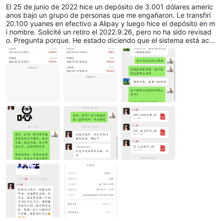
El 25 de junio de 2022 hice un depósito de 3.001 dólares americ
anos bajo un grupo de personas que me engañaron. Le transfirí
20.100 yuanes en efectivo a Alipay y luego hice el depósito en m
i nombre. Solicité un retiro el 2022.9.26, pero no ha sido revisad
o. Pregunta porque. He estado diciendo que el sistema está act
ualizado, déjame esperar, y ahora estoy solicitando la devolució
n de 20.100 yuanes en efectivo, de lo contrario llamaré a la policí
a y buscaré armas legales para proteger mis derechos e interes
es.