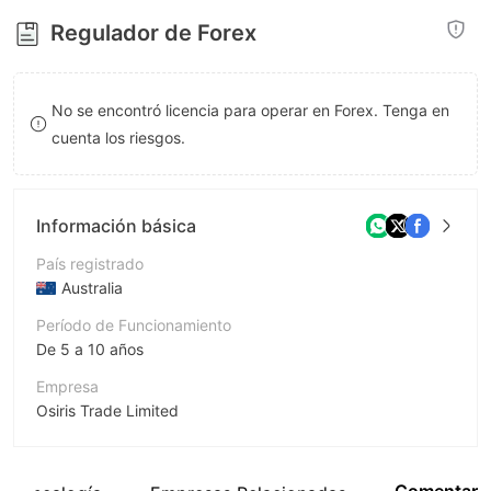
8
7
Regulador de Forex
9
8
9
No se encontró licencia para operar en Forex. Tenga en
cuenta los riesgos.
Información básica
País registrado
Australia
Período de Funcionamiento
De 5 a 10 años
Empresa
Osiris Trade Limited
Abreviación
OSIRIS FOREX