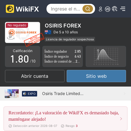
3
4
5
OSIRIS FOREX
No regulado
6
De 5 a 10 años
Licencia de regulador sospechosa
0
7
Zona de negocio sospechoso
Riesgo potencial alto
Calificación
Índice regulador
2.85
1
.
8
0
Índice de negocio
6.43
/10
Índice de control de riesgo
2.25
2
9
1
Abrir cuenta
Sitio web
3
2
4
3
Osiris Trade Limiteden wiki finanzas expo dubai 2022
EXPO
5
4
Recordatorio: ¡La valoración de WikiFX es demasiado baja,
6
5
manténgase alejado!
7
6
Detección anterior 2026-08-07
Riesgo
3