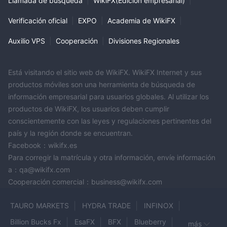
Llamada de búsqueda
|
WikiFX(Edición empresarial)
|
Verificación oficial
|
EXPO
|
Academia de WikiFX
|
Auxilio VPS
|
Cooperación
|
Divisiones Regionales
Está visitando el sitio web de WikiFX. WikiFX Internet y sus
productos móviles son una herramienta de búsqueda de
información empresarial para usuarios globales. Al utilizar los
productos de WikiFX, los usuarios deben cumplir
conscientemente con las leyes y regulaciones pertinentes del
país y la región donde se encuentran.
Facebook：wikifx.es
Para corregir la matrícula y otra información, envíe información
a：qa@wikifx.com
Cooperación comercial：business@wikifx.com
TAURO MARKETS
HYDRA TRADE
INFINOX
Billion Bucks Fx
EsaFX
BFX
Blueberry
más