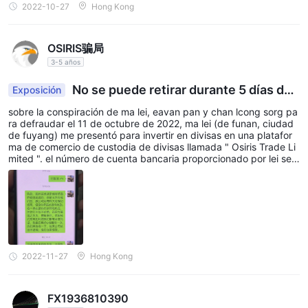
2022-10-27
Hong Kong
OSIRIS骗局
3-5 años
No se puede retirar durante 5 días des
Exposición
pués del retiro rápido
sobre la conspiración de ma lei, eavan pan y chan lcong sorg pa
ra defraudar el 11 de octubre de 2022, ma lei (de funan, ciudad
de fuyang) me presentó para invertir en divisas en una platafor
ma de comercio de custodia de divisas llamada " Osiris Trade Li
mited ". el número de cuenta bancaria proporcionado por lei se c
onvirtió en moneda virtual, y la inversión total y el depósito asce
ndieron a 335 469 rmb (46 898 dólares estadounidenses). ma l
ei, pan y chen prometieron que los fondos estaban seguros y po
dían retirarse en cualquier momento Más tarde, solicité el retiro d
e efectivo, pero ninguno de los fondos se pudo retirar de la cuen
ta, y ma lei, pan y chen usaron varias razones para mentir y eng
añar. ma lei, pan y chen son la misma compañía en colusión en a
ctividades fraudulentas. después de repetidas negociaciones e i
2022-11-27
Hong Kong
nstar a invertir fondos en vano (hay una grabación de todo el pr
oceso de grabación de la llamada), ma, pan y chen (chino malasi
o, hu a55543807), chen siempre ha dicho yo soy un singapuren
FX1936810390
se, y me negué a devolverlo con varias excusas. El comportamie