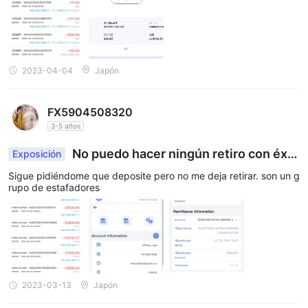
2023-04-04
Japón
FX5904508320
3-5 años
No puedo hacer ningún retiro con éxit
Exposición
o.
Sigue pidiéndome que deposite pero no me deja retirar. son un g
rupo de estafadores
2023-03-13
Japón