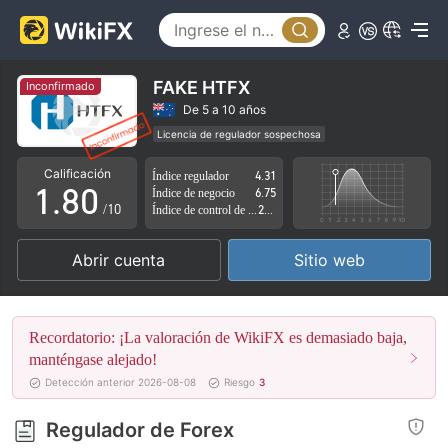
3
4
5
FAKE HTFX
Inconfirmado
6
De 5 a 10 años
Licencia de regulador sospechosa
0
7
Zona de negocio sospechoso
Riesgo potencial alto
Calificación
Índice regulador
4.31
1
.
8
0
Índice de negocio
6.75
/10
Índice de control de riesgo
2.15
2
9
1
Abrir cuenta
Sitio web
3
2
4
3
Recordatorio: ¡La valoración de WikiFX es demasiado baja,
5
4
manténgase alejado!
Detección anterior 2026-08-08
Riesgo
3
6
5
Regulador de Forex
7
6