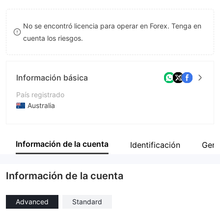
8
7
No se encontró licencia para operar en Forex. Tenga en
9
8
cuenta los riesgos.
9
Información básica
País registrado
Australia
Período de Funcionamiento
De 5 a 10 años
Información de la cuenta
Identificación
Gene
Empresa
HTFX
Información de la cuenta
Advanced
Standard