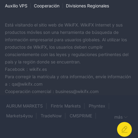
Auxilio VPS
|
Cooperación
|
Divisiones Regionales
Está visitando el sitio web de WikiFX. WikiFX Internet y sus
productos móviles son una herramienta de búsqueda de
información empresarial para usuarios globales. Al utilizar los
productos de WikiFX, los usuarios deben cumplir
conscientemente con las leyes y regulaciones pertinentes del
país y la región donde se encuentran.
Facebook：wikifx.es
Para corregir la matrícula y otra información, envíe información
a：qa@wikifx.com
Cooperación comercial：business@wikifx.com
AURUM MARKETS
Fintrix Markets
Phyntex
Markets4you
TradeNow
CMSPRIME
más
PrimeWaveFX
IC Markets
WorldFirst
MOT CAPITAL
FXROAD.com
IronTrade