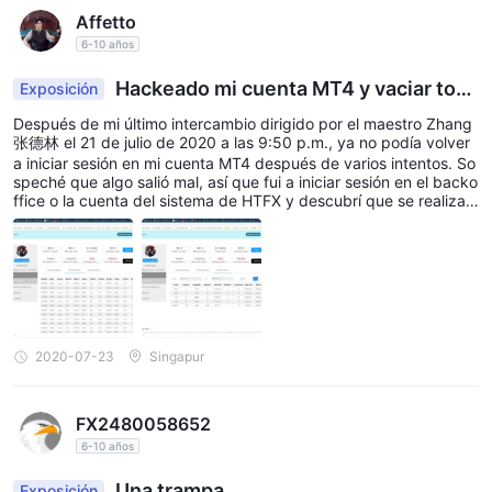
Affetto
6-10 años
Hackeado mi cuenta MT4 y vaciar toda
Exposición
s mis ganancias
Después de mi último intercambio dirigido por el maestro Zhang
张德林 el 21 de julio de 2020 a las 9:50 p.m., ya no podía volver
a iniciar sesión en mi cuenta MT4 después de varios intentos. So
speché que algo salió mal, así que fui a iniciar sesión en el backo
ffice o la cuenta del sistema de HTFX y descubrí que se realizar
on muchos intercambios no autorizados con mi conocimiento. Cr
eí que este es un trabajo interno ya que mi contraseña tiene 12 c
aracteres y nunca revelaré mi contraseña a nadie. Todo el propó
sito que vi esa noche ante mis ojos era vaciar todas mis gananci
as vendiendo o comprando e inmediatamente cerré el pedido de
l producto GDH. Cada lote me costó $ 40 en una comisión paga
da al corredor. Entonces comencé con 100 lotes y gradualmente
a lotes más pequeños hasta que mi cuenta corriera de margen.
2020-07-23
Singapur
Llamé al maestro Zhang y su asistente pero no respondí. HTFX n
o tiene líneas de atención al cliente las 24 horas y he escrito vari
os correos electrónicos a HTFX pero tampoco respuesta de ello
FX2480058652
s. Perdí un total de US $ 126,000. Exijo una pista de auditoría de
HTFX si estás viendo esto Presentaré un informe policial contra
6-10 años
HTFX .
Una trampa
Exposición