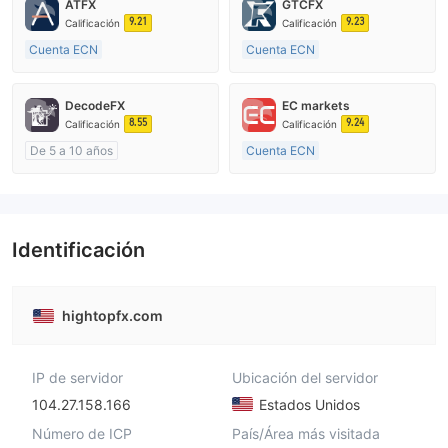
ATFX
GTCFX
9.21
9.23
Calificación
Calificación
Cuenta ECN
Cuenta ECN
De 10 a 15 años
De 15 a 20 años
Supervisión en Australia
Supervisión en Reino Unido
DecodeFX
EC markets
Creación Mercado Forex (MM)
Creación Mercado Forex (MM)
8.55
9.24
Calificación
Calificación
Licencia completa de MT4
Licencia completa de MT4
De 5 a 10 años
Cuenta ECN
Supervisión en Australia
De 10 a 15 años
Creación Mercado Forex (MM)
Supervisión en Australia
Licencia completa de MT4
Creación Mercado Forex (MM)
Licencia completa de MT4
Identificación
hightopfx.com
IP de servidor
Ubicación del servidor
104.27.158.166
Estados Unidos
Número de ICP
País/Área más visitada