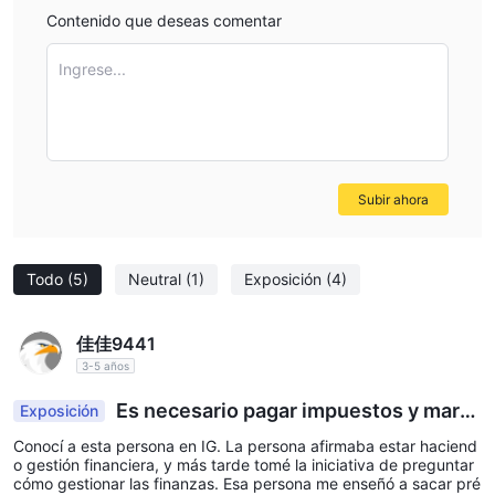
Contenido que deseas comentar
Ingrese...
Subir ahora
Todo
(5)
Neutral
(1)
Exposición
(4)
佳佳9441
3-5 años
Es necesario pagar impuestos y marg
Exposición
en. Más tarde, el servicio al cliente me informó q
Conocí a esta persona en IG. La persona afirmaba estar haciend
ue no podía retirar fondos.
o gestión financiera, y más tarde tomé la iniciativa de preguntar
cómo gestionar las finanzas. Esa persona me enseñó a sacar pré