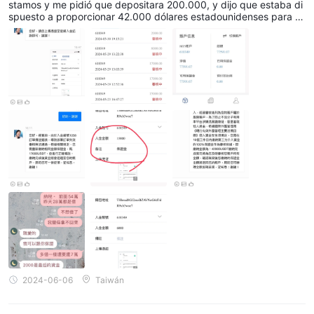
stamos y me pidió que depositara 200.000, y dijo que estaba di
spuesto a proporcionar 42.000 dólares estadounidenses para a
yudarme a depositar. Luego, la operación no tuvo problemas, ha
sta que quise retirar fondos, me dijeron que tenía que pagar 6.0
00 en impuestos y tasas, y 25.000 eran los 17.000 de margen q
ue la persona había ayudado a pagar antes. Finalmente, fui sosp
echoso de lavado de dinero y me pidieron que pagara un marge
n. Como resultado, ahora no puedo retirar mi propio margen.
2024-06-06
Taiwán