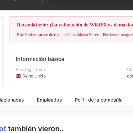
Recordatorio: ¡La valoración de WikiFX es demasia
Este broker carece de regulación válida en Forex. ¡Por favor, tenga e
Información básica
País registrado
Cor
Reino Unido
co
Período de Funcionamiento
Nú
De 2 a 5 años
+4
lacionadas
Empleados
Perfil de la compañía
Empresa
Pá
Bftbot limited
htt
bot
también vieron..