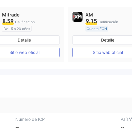
Mitrade
XM
8.59
9.15
Calificación
Calificación
De 15 a 20 años
Cuenta ECN
Supervisión en Australia
De 15 a 20 años
Detalle
Detalle
Creación Mercado Forex (MM)
Supervisión en Australia
Auto-investigación
Sitio web oficial
Sitio web oficial
Licencia completa de MT4
Número de ICP
País/
--
--