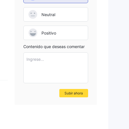
Neutral
Positivo
omo
Contenido que deseas comentar
vas
Ingrese...
g, y
eben
Subir ahora