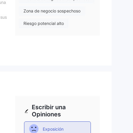
una
Zona de negocio sospechoso
 sus
Riesgo potencial alto
 un
igue
ma
n
Escribir una
Opiniones
 de
Exposición