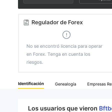
2
3
3
4
Regulador de Forex
4
5
5
6
No se encontró licencia para operar
en Forex. Tenga en cuenta los
6
7
riesgos.
7
8
Identificación
Genealogía
Empresas Re
8
9
9
Los usuarios que vieron
Bft