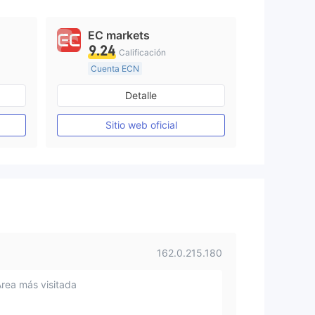
EC markets
9.24
Calificación
Cuenta ECN
De 10 a 15 años
Detalle
Supervisión en Australia
Creación Mercado Forex (MM)
Creación Mercado Forex (MM)
Sitio web oficial
Licencia completa de MT4
162.0.215.180
Área más visitada