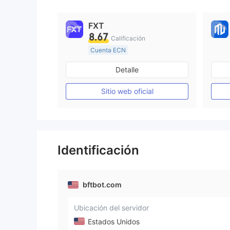
FXT
8.67
Calificación
Cuenta ECN
Más de 20 años
Detalle
Supervisión en Australia
Creación Mercado Forex (MM)
Sitio web oficial
Licencia completa de MT4
Identificación
bftbot.com
Ubicación del servidor
Estados Unidos