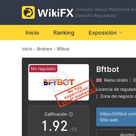
2
Corredor Global Plataforma de
3
Consulta Regulatoria
4
Inicio
Ranking
Exposición
Inicio
-
Brokers
-
Bftbot
5
6
Bftbot
No regulado
Reino Unido
|
D
7
0
Licencia de regula
Zona de negocio
|
0
8
1
Riesgo potencial a
|
https://bftbot.co
Calificación
1
.
9
2
Sitio web
/10
Ajustes