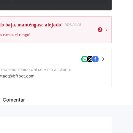
do baja, manténgase alejado!
2026-08-08
2
n cuenta el riesgo!
reo electrónico del servicio al cliente
ntact@bftbot.com
mero de contacto
47389644059
Comentar
gina Web de la compañía
ps://bftbot.com/