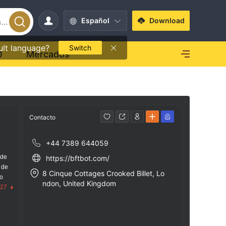
Español
Download
ult language?
Switch
O
Mercados
Contacto
+44 7389 644059
 de
https://bftbot.com/
 de
8 Cinque Cottages Crooked Billet, Lo
go
ndon, United Kingdom
.27