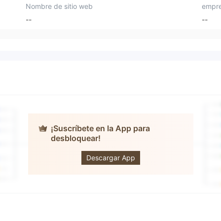
Nombre de sitio web
empre
--
--
¡Suscríbete en la App para
desbloquear!
Bftbot
Descargar App