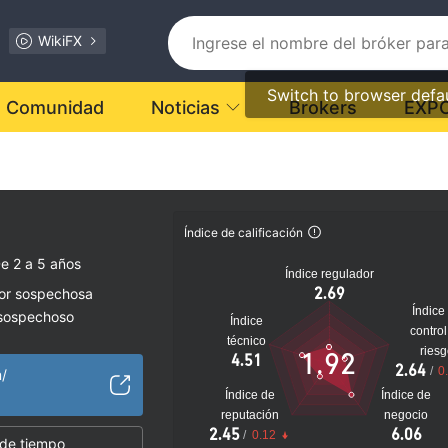
WikiFX
Switch to browser defa
Comunidad
Noticias
Brokers
EXP
Índice de calificación
e 2 a 5 años
Índice regulador
2.69
dor sospechosa
Índice
 sospechoso
Índice
control
lto
técnico
ries
1.92
4.51
2.64
/
0
m/
Índice de
Índice de
reputación
negocio
2.45
6.06
/
0.12
 de tiempo